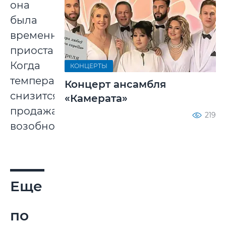
она
была
временно
приостановлена.
Когда
КОНЦЕРТЫ
температура
Концерт ансамбля
снизится,
«Камерата»
продажа
219
возобновится.
Еще
по