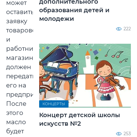
дополнительного
может
образования детей и
оставить
молодежи
заявку
222
товароведу,
и
работник
магазина
должен
передать
его на
предприятие.
После
КОНЦЕРТЫ
этого
Концерт детской школы
масло
искусств №2
будет
253