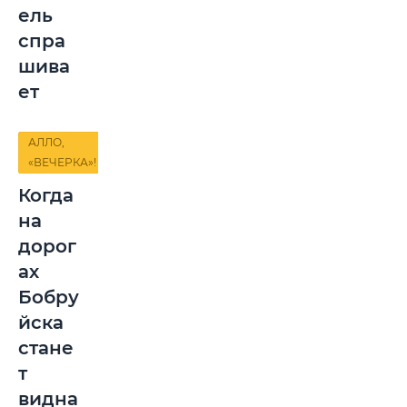
ель
спра
шива
ет
АЛЛО,
«ВЕЧЕРКА»!
Когда
на
дорог
ах
Бобру
йска
стане
т
видна