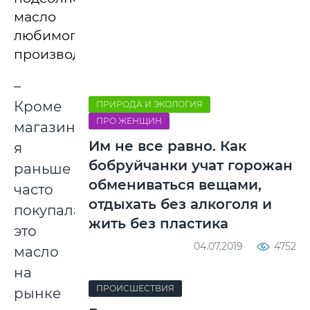
масло
любимого
производителя.
–
Кроме
ПРИРОДА И ЭКОЛОГИЯ
ПРО ЖЕНЩИН
магазинов,
Им не все равно. Как
я
бобруйчанки учат горожан
раньше
обмениваться вещами,
часто
отдыхать без алкоголя и
покупала
жить без пластика
это
04.07.2019
4752
масло
на
ПРОИСШЕСТВИЯ
рынке