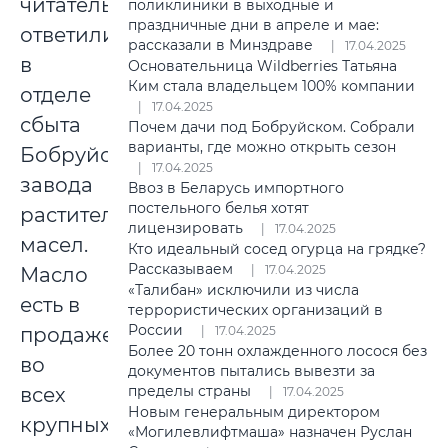
читательницы
поликлиники в выходные и
праздничные дни в апреле и мае:
ответили
рассказали в Минздраве
17.04.2025
в
Основательница Wildberries Татьяна
Ким стала владельцем 100% компании
отделе
17.04.2025
сбыта
Почем дачи под Бобруйском. Собрали
варианты, где можно открыть сезон
Бобруйского
17.04.2025
завода
Ввоз в Беларусь импортного
постельного белья хотят
растительных
лицензировать
17.04.2025
масел.
Кто идеальный сосед огурца на грядке?
Рассказываем
17.04.2025
Масло
«Талибан» исключили из числа
есть в
террористических организаций в
России
продаже
17.04.2025
Более 20 тонн охлажденного лосося без
во
документов пытались вывезти за
пределы страны
всех
17.04.2025
Новым генеральным директором
крупных
«Могилевлифтмаша» назначен Руслан