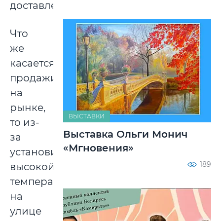
доставлено.
Что
же
касается
продажи
на
рынке,
ВЫСТАВКИ
то из-
Выставка Ольги Монич
за
«Мгновения»
установившейся
189
высокой
температуры
на
улице