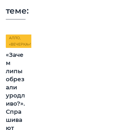
теме:
АЛЛО,
«ВЕЧЕРКА»!
«Заче
м
липы
обрез
али
уродл
иво?».
Спра
шива
ют