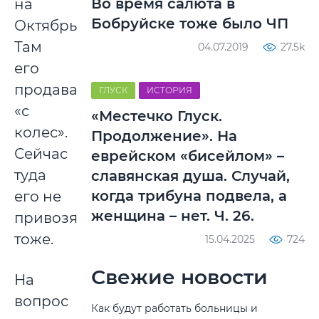
Во время салюта в
на
Бобруйске тоже было ЧП
Октябрьской.
Там
04.07.2019
27.5k
его
продавали
ГЛУСК
ИСТОРИЯ
«с
«Местечко Глуск.
колес».
Продолжение». На
Сейчас
еврейском «бисейлом» –
туда
славянская душа. Случай,
когда трибуна подвела, а
его не
женщина – нет. Ч. 26.
привозят
тоже.
15.04.2025
724
Свежие новости
На
вопрос
Как будут работать больницы и