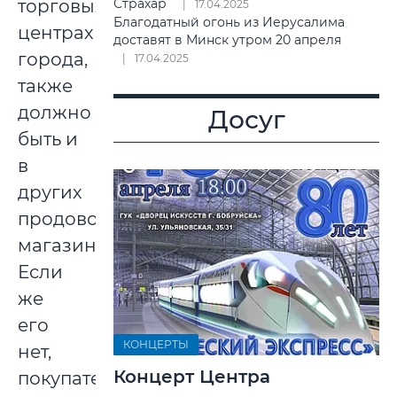
торговых
Страхар
17.04.2025
Благодатный огонь из Иерусалима
центрах
доставят в Минск утром 20 апреля
города,
17.04.2025
также
должно
Досуг
быть и
в
других
продовольственных
магазинах.
Если
же
его
КОНЦЕРТЫ
нет,
Концерт Центра
покупатель