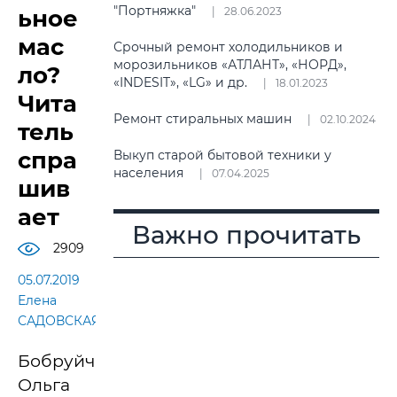
"Портняжка"
ьное
28.06.2023
мас
Срочный ремонт холодильников и
морозильников «АТЛАНТ», «НОРД»,
ло?
«INDESIT», «LG» и др.
18.01.2023
Чита
Ремонт стиральных машин
02.10.2024
тель
спра
Выкуп старой бытовой техники у
населения
07.04.2025
шив
ает
Важно прочитать
2909
05.07.2019
Елена
САДОВСКАЯ.
Бобруйчанка
Ольга