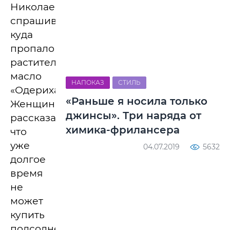
Николаевна
спрашивает,
куда
пропало
растительное
масло
НАПОКАЗ
СТИЛЬ
«Одериха».
«Раньше я носила только
Женщина
джинсы». Три наряда от
рассказала,
химика-фрилансера
что
уже
04.07.2019
5632
долгое
время
не
может
купить
подсолнечное