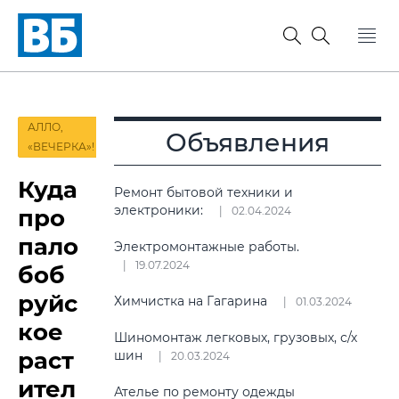
АЛЛО,
Объявления
«ВЕЧЕРКА»!
Куда
Ремонт бытовой техники и
электроники:
про
02.04.2024
пало
Электромонтажные работы.
19.07.2024
боб
руйс
Химчистка на Гагарина
01.03.2024
кое
Шиномонтаж легковых, грузовых, с/х
раст
шин
20.03.2024
ител
Ателье по ремонту одежды