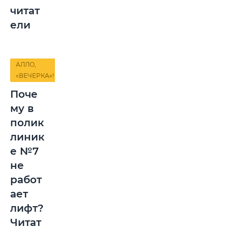
читат
ели
АЛЛО,
«ВЕЧЕРКА»!
Поче
му в
полик
линик
е №7
не
работ
ает
лифт?
Читат