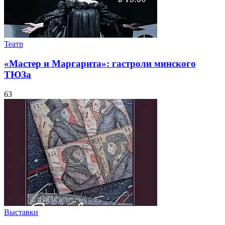
Театр
«Мастер и Маргарита»: гастроли минского
ТЮЗа
63
Выставки