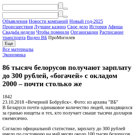
Объявления
Новости компаний
Новый год-2025
Происшествия
Лучшие казино
Свое дело
История
Афиша
Свадьба недели
Чтобы помнили
Организации
Расписание
транспорта
Видео ВБ
ПроМогилев
Еще
Все материалы
Экономика
86 тысяч белорусов получают зарплату
до 300 рублей, «богачей» с окладом
2000 – почти столько же
1842
23.10.2018
«Вечерний Бобруйск». Фото: из архива "ВБ"
В Беларуси почти одинаковое количество людей, находящихся
за гранью нищеты и тех, кто получает свыше тысячи долларов
ежемесячно.
Согласно официальной статистике, зарплату до 300 рублей
имело по состоянию на май месяц около 100 тысяч белорусов,