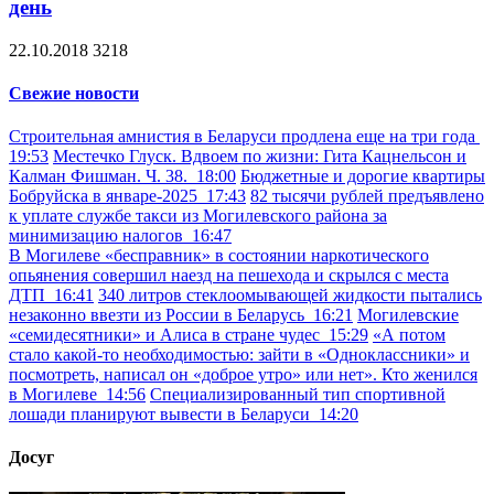
день
22.10.2018
3218
Свежие новости
Строительная амнистия в Беларуси продлена еще на три года
19:53
Местечко Глуск. Вдвоем по жизни: Гита Кацнельсон и
Калман Фишман. Ч. 38.
18:00
Бюджетные и дорогие квартиры
Бобруйска в январе-2025
17:43
82 тысячи рублей предъявлено
к уплате службе такси из Могилевского района за
минимизацию налогов
16:47
В Могилеве «бесправник» в состоянии наркотического
опьянения совершил наезд на пешехода и скрылся с места
ДТП
16:41
340 литров стеклоомывающей жидкости пытались
незаконно ввезти из России в Беларусь
16:21
Могилевские
«семидесятники» и Алиса в стране чудес
15:29
«А потом
стало какой-то необходимостью: зайти в «Одноклассники» и
посмотреть, написал он «доброе утро» или нет». Кто женился
в Могилеве
14:56
Специализированный тип спортивной
лошади планируют вывести в Беларуси
14:20
Досуг