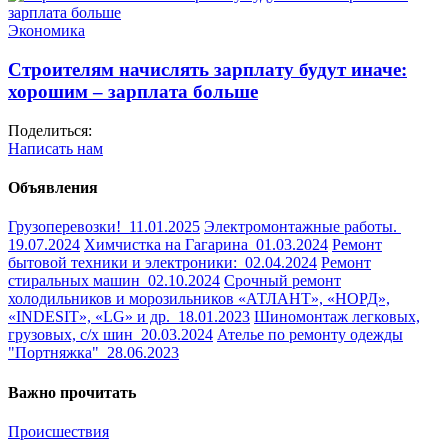
Экономика
Строителям начислять зарплату будут иначе:
хорошим – зарплата больше
Поделиться:
Написать нам
Объявления
Грузоперевозки!
11.01.2025
Электромонтажные работы.
19.07.2024
Химчистка на Гагарина
01.03.2024
Ремонт
бытовой техники и электроники:
02.04.2024
Ремонт
стиральных машин
02.10.2024
Срочный ремонт
холодильников и морозильников «АТЛАНТ», «НОРД»,
«INDESIT», «LG» и др.
18.01.2023
Шиномонтаж легковых,
грузовых, с/х шин
20.03.2024
Ателье по ремонту одежды
"Портняжка"
28.06.2023
Важно прочитать
Происшествия