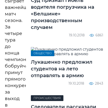
Суд признал гибель
сыграет
водителя погрузчика на
важнейший
«Белшине»
матч
сезона.
производственным
За
случаем
четыре
19.10.2018
6861
тура
до
конца
ОБЩЕСТВО
чемпионата
Лукашенко предложил
бобруйчане
студентов на лето
примут
отправлять в армию
прямого
19.10.2018
2843
конкурента
за
выход
ПРОИСШЕСТВИЯ
в
Следователи рассказали