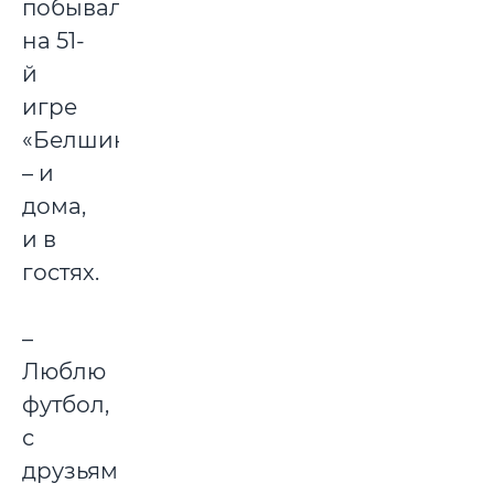
побывал
на 51-
й
игре
«Белшины»
– и
дома,
и в
гостях.
–
Люблю
футбол,
с
друзьями