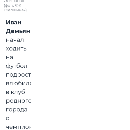
Ольшанах
(фото ФК
«Белшина»).
Иван
Демьян
начал
ходить
на
футбол
подростком,
влюбился
в клуб
родного
города
с
чемпионского