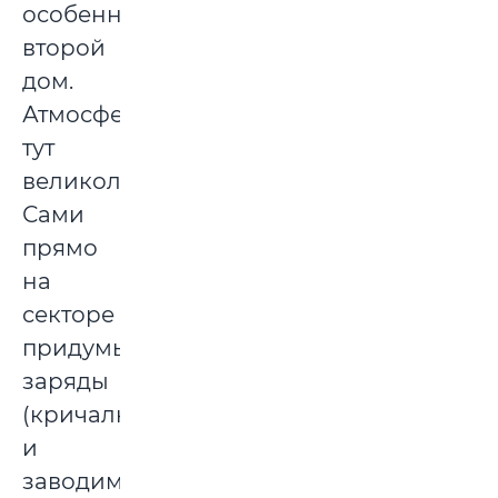
особенное,
второй
дом.
Атмосфера
тут
великолепная!
Сами
прямо
на
секторе
придумываем
заряды
(кричалки)
и
заводим