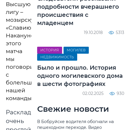
Высшую
подробности вчерашнего
лигу –
происшествия с
мозырскую
младенцем
«Славию».
19.10.2018
5313
Накануне
этого
матча
ИСТОРИЯ
МОГИЛЕВ
НЕДВИЖИМОСТЬ
мы
поговорили
Было и прошло. История
с
одного могилевского дома
болельщиками
в шести фотографиях
нашей
02.02.2025
930
команды.
Свежие новости
Расклад
очень
В Бобруйске водителя обогнали на
пешеходном переходе. Видео
простой: