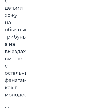
с
детьми
хожу
на
обычные
трибуны,
а на
выездах
вместе
с
остальными
фанатами,
как в
молодости.