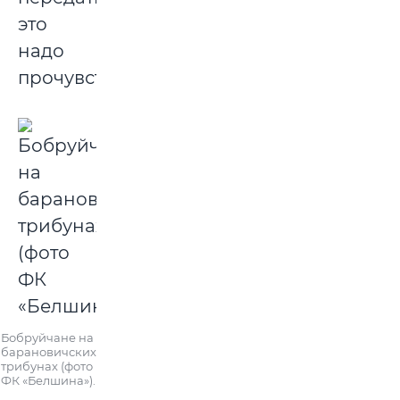
это
надо
прочувствовать.
Бобруйчане на
барановичских
трибунах (фото
ФК «Белшина»).