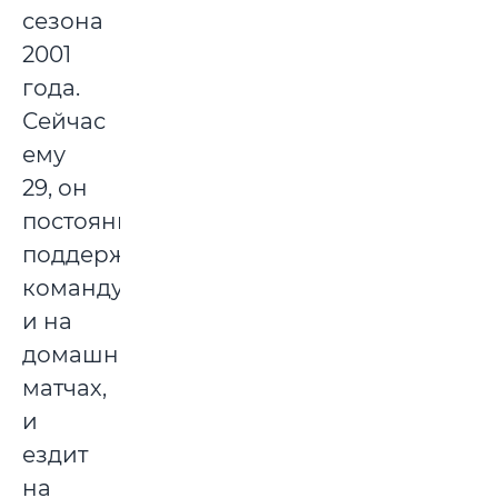
сезона
2001
года.
Сейчас
ему
29, он
постоянно
поддерживает
команду
и на
домашних
матчах,
и
ездит
на