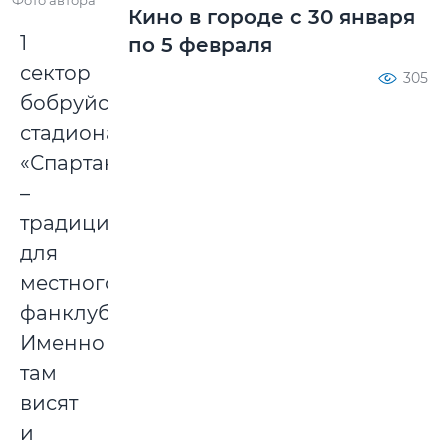
Фото автора
Кино в городе с 30 января
1
по 5 февраля
сектор
305
бобруйского
стадиона
«Спартак»
–
традиционный
для
местного
фанклуба.
Именно
там
висят
и