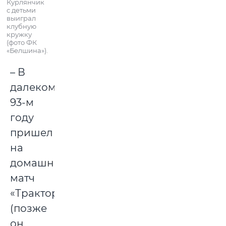
Курлянчик
с детьми
выиграл
клубную
кружку
(фото ФК
«Белшина»).
– В
далеком
93-м
году
пришел
на
домашний
матч
«Трактора»
(позже
он