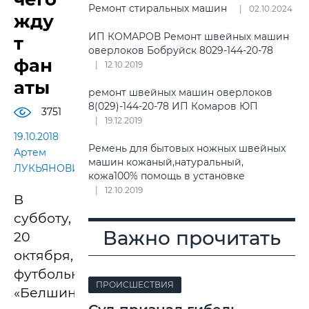
Ремонт стиральных машин
02.10.2024
жду
ИП КОМАРОВ Ремонт швейных машин
т
оверлоков Бобруйск 8029-144-20-78
фан
12.10.2019
аты
ремонт швейных машин оверлоков
8(029)-144-20-78 ИП Комаров ЮП
3751
19.12.2019
19.10.2018
Ремень для бытовых ножных швейных
Артем
машин кожаный,натуральный,
ЛУКЬЯНОВИЧ.
кожа100% помощь в установке
12.10.2019
В
субботу,
Важно прочитать
20
октября,
футбольная
ПРОИСШЕСТВИЯ
«Белшина»