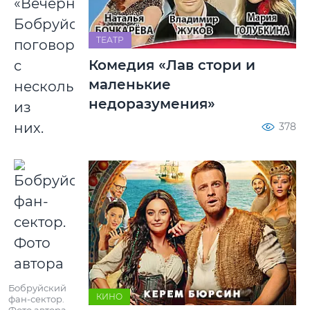
«Вечерний
Бобруйск»
ТЕАТР
поговорил
Комедия «Лав стори и
с
маленькие
несколькими
недоразумения»
из
них.
378
Бобруйский
КИНО
фан-сектор.