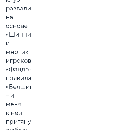
развалился,
на
основе
«Шинника»
и
многих
игроков
«Фандока»
появилась
«Белшина»
– и
меня
к ней
притянуло,