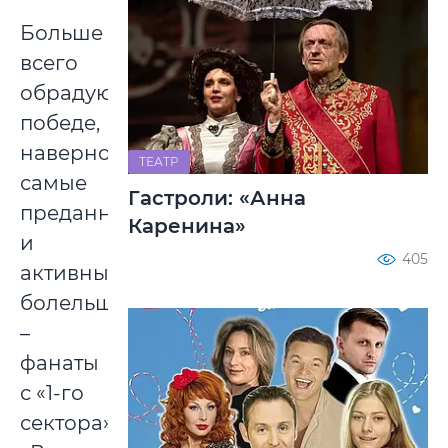
Больше
всего
обрадуются
победе,
наверное,
ТЕАТР
самые
Гастроли: «Анна
преданные
Каренина»
и
405
активные
болельщики
–
фанаты
с «1-го
сектора».