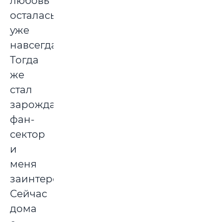
любовь
осталась
уже
навсегда.
Тогда
же
стал
зарождаться
фан-
сектор
и
меня
заинтересовал.
Сейчас
дома