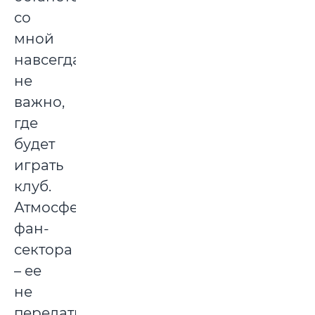
со
мной
навсегда,
не
важно,
где
будет
играть
клуб.
Атмосфера
фан-
сектора
– ее
не
передать,