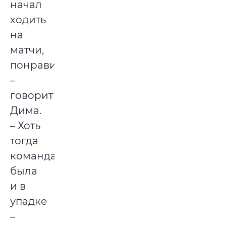
начал
ходить
на
матчи,
понравилось,
–
говорит
Дима.
– Хоть
тогда
команда
была
и в
упадке
–