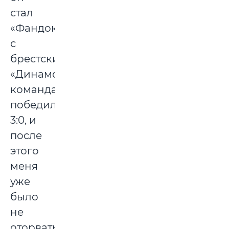
стал
«Фандоком»)
с
брестским
«Динамо»,
команда
победила
3:0, и
после
этого
меня
уже
было
не
оторвать