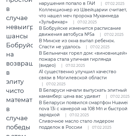
нарушения попало в ГАИ
07.02.2025
в
Коллекционер из Швейцарии считает,
что нашел меч пророка Мухаммеда
случае
«Зульфикар»
07.02.2025
невыигрыша
В Бобруйске изменится расписание
движения автобуса №5а
07.02.2025
шансы
В Минске из окна выпал ребенок.
Бобруйска
Спасти не удалось
07.02.2025
В Белыничах горел дом: «виновницей»
на
пожара стала уличная гирлянда
возвращение
(видео)
07.02.2025
в
А1 существенно улучшил качество
связи в Могилевской области
элиту
07.02.2025
чисто
В Беларуси начали выпускать элитный
камамбер: цена вас удивит
07.02.2025
математические,
В Беларуси появился смартфон Huawei
в
nova 13i с камерой на 108 Мп и быстрой
зарядкой
07.02.2025
случае
Сливочное масло стало лидером
победы
подделок в России
07.02.2025