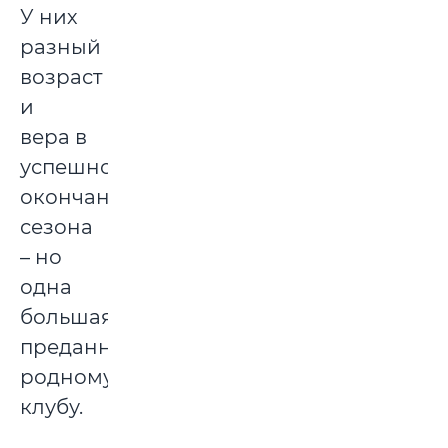
У них
разный
возраст
и
вера в
успешное
окончание
сезона
– но
одна
большая
преданность
родному
клубу.