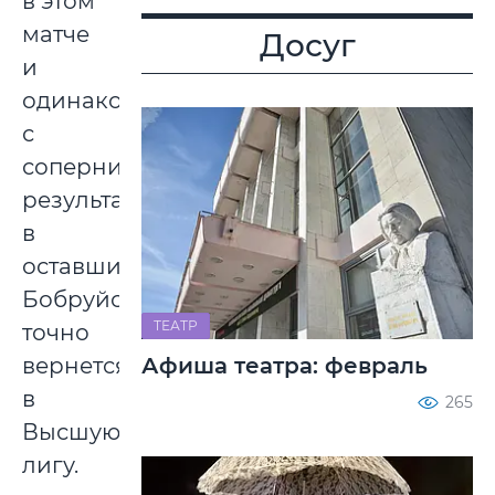
в этом
матче
Досуг
и
одинаковых
с
соперниками
результатах
в
оставшихся
Бобруйск
ТЕАТР
точно
Афиша театра: февраль
вернется
в
265
Высшую
лигу.