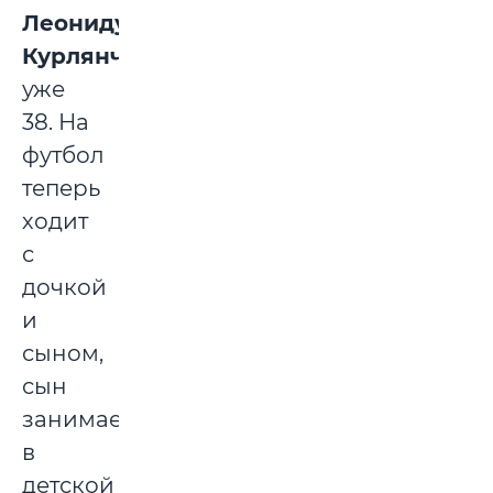
Леониду
Курлянчику
уже
38. На
футбол
теперь
ходит
с
дочкой
и
сыном,
сын
занимается
в
детской