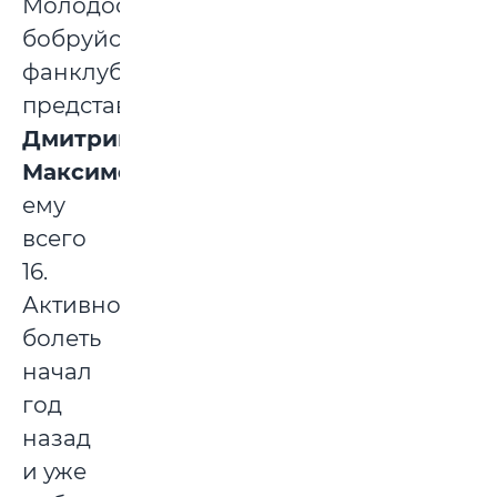
Молодость
бобруйского
фанклуба
представляет
Дмитрий
Максимов
,
ему
всего
16.
Активно
болеть
начал
год
назад
и уже