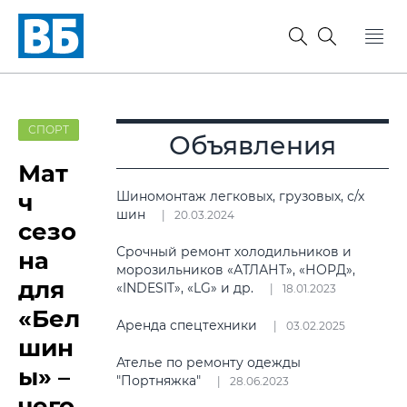
СПОРТ
Объявления
Мат
ч
Шиномонтаж легковых, грузовых, с/х
шин
20.03.2024
сезо
Срочный ремонт холодильников и
на
морозильников «АТЛАНТ», «НОРД»,
для
«INDESIT», «LG» и др.
18.01.2023
«Бел
Аренда спецтехники
03.02.2025
шин
Ателье по ремонту одежды
ы» –
"Портняжка"
28.06.2023
чего