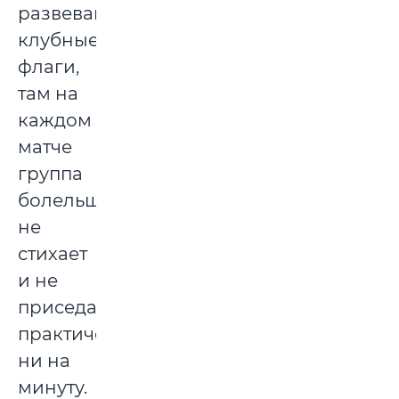
развеваются
клубные
флаги,
там на
каждом
матче
группа
болельщиков
не
стихает
и не
приседает
практически
ни на
минуту.