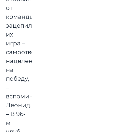
от
команды,
зацепила
их
игра –
самоотверженная,
нацеленная
на
победу,
–
вспоминает
Леонид.
– В 96-
м
клуб