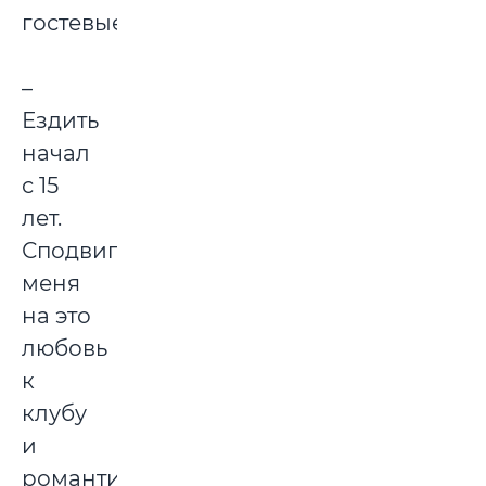
гостевые.
–
Ездить
начал
с 15
лет.
Сподвигла
меня
на это
любовь
к
клубу
и
романтика