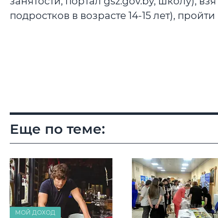
занятости, портал gsz.gov.by, школу), в
подростков в возрасте 14-15 лет), прой
Еще по теме:
МОЙ ДОХОД