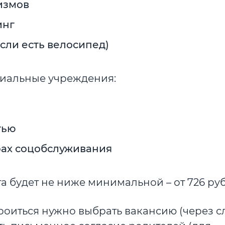
измов
инг
если есть велосипед)
циальные учреждения:
тью
рах соцобслуживания
 будет не ниже минимальной – от 726 руб
роиться нужно выбрать вакансию (через с