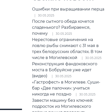
Ошибки при выращивании перца
30.05.2025
После сытного обеда хочется
сладенького? Разбираемся,
почему
30.05.2025
Нерестовые ограничения на
ловлю рыбы снимают с 31 мая в
трех белорусских областях. В том
числе в Могилевской
30.05.2025
Реконструкция фандоковского
моста в Бобруйске уже идет
(видео)
30.05.2025
«Гастрофест» в Могилеве. Суши-
бар «Две палочки»: учиться
никогда не поздно
30.05.2025
Завести машину без ключей:
подросток из Могилевского