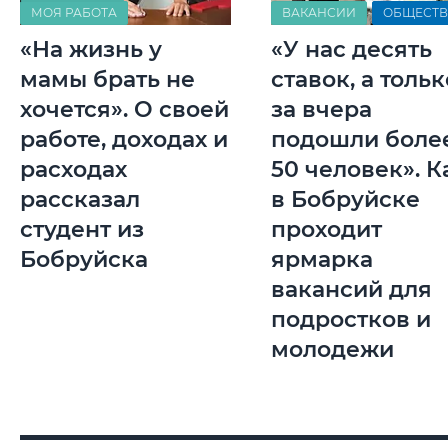
МОЯ РАБОТА
ВАКАНСИИ
ОБЩЕСТ
«На жизнь у
«У нас десять
мамы брать не
ставок, а тольк
хочется». О своей
за вчера
работе, доходах и
подошли боле
расходах
50 человек». К
рассказал
в Бобруйске
студент из
проходит
Бобруйска
ярмарка
вакансий для
подростков и
молодежи