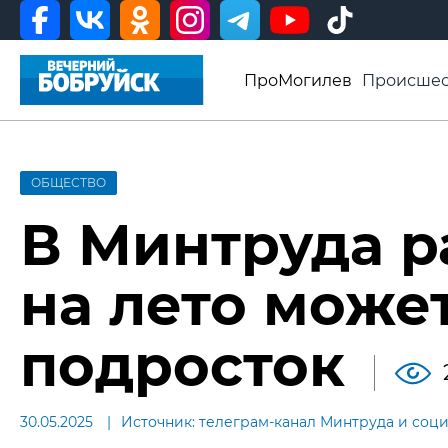
ПроМогилев
Происшес
История
Афиша
Св
Видео ВБ
ОБЩЕСТВО
В Минтруда р
на лето може
подросток
30.05.2025
Источник: телеграм-канал Минтруда и соци