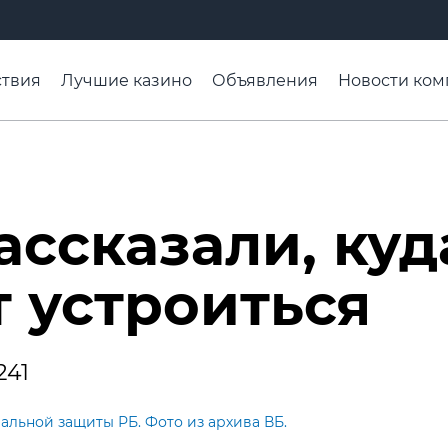
твия
Лучшие казино
Объявления
Новости ком
адьба недели
Чтобы помнили
Организации
Ра
ассказали, куд
т устроиться
241
альной защиты РБ. Фото из архива ВБ.