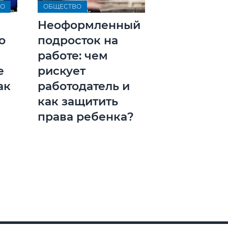
ВО
ОБЩЕСТВО
Неоформленный
о
подросток на
работе: чем
е
рискует
ак
работодатель и
как защитить
права ребенка?