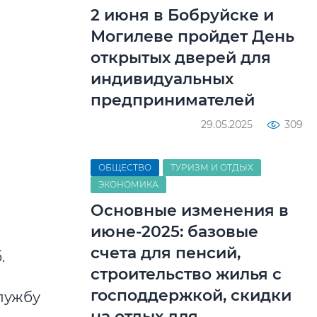
2 июня в Бобруйске и
Могилеве пройдет День
открытых дверей для
индивидуальных
предпринимателей
29.05.2025
309
ОБЩЕСТВО
ТУРИЗМ И ОТДЫХ
ЭКОНОМИКА
Основные изменения в
июне-2025: базовые
счета для пенсий,
.
строительство жилья с
господдержкой, скидки
лужбу
на отдых для