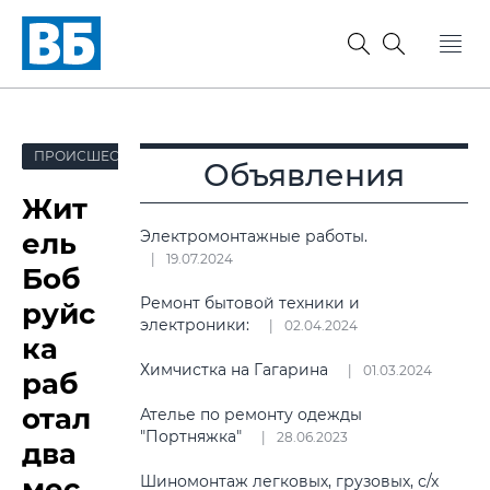
ПРОИСШЕСТВИЯ
Объявления
Жит
ель
Электромонтажные работы.
19.07.2024
Боб
Ремонт бытовой техники и
руйс
электроники:
02.04.2024
ка
Химчистка на Гагарина
01.03.2024
раб
отал
Ателье по ремонту одежды
"Портняжка"
28.06.2023
два
мес
Шиномонтаж легковых, грузовых, с/х