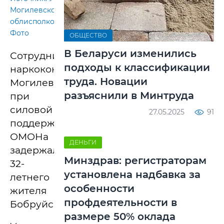
Могилевского
облисполкома.
Фото
ОБЩЕСТВО
В Беларуси изменились
Сотрудники
подходы к классификации
наркоконтроля
труда. Новации
Могилевщины
разъяснили в Минтруда
при
силовой
27.05.2025
91
поддержке
ОМОНа
ДЕНЬГИ
задержали
Минздрав: регистраторам
32-
установлена надбавка за
летнего
особенности
жителя
профдеятельности в
Бобруйска.
размере 50% оклада