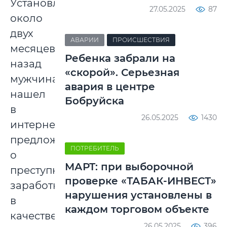
Установлено:
27.05.2025
87
около
двух
АВАРИИ
ПРОИСШЕСТВИЯ
месяцев
Ребенка забрали на
назад
«скорой». Серьезная
мужчина
авария в центре
нашел
Бобруйска
в
26.05.2025
1430
интернете
предложение
ПОТРЕБИТЕЛЬ
о
МАРТ: при выборочной
преступном
проверке «ТАБАК-ИНВЕСТ»
заработке
нарушения установлены в
в
каждом торговом объекте
качестве
26.05.2025
396