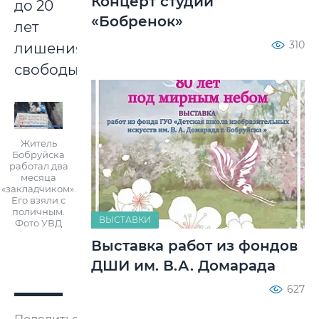
Концерт студии
до 20
«Бобренок»
лет
310
лишения
свободы.
Житель
Бобруйска
работал два
месяца
«закладчиком».
Его взяли с
поличным.
ВЫСТАВКИ
Фото УВД
Выставка работ из фондов
ДШИ им. В.А. Домарада
627