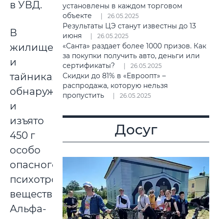
в УВД.
установлены в каждом торговом
объекте
26.05.2025
Результаты ЦЭ станут известны до 13
В
июня
26.05.2025
«Санта» раздает более 1000 призов. Как
жилище
за покупки получить авто, деньги или
и
сертификаты?
26.05.2025
тайниках
Скидки до 81% в «Евроопт» –
распродажа, которую нельзя
обнаружено
пропустить
26.05.2025
и
изъято
Досуг
450 г
особо
опасного
психотропного
вещества
Альфа-