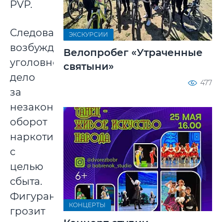
PVP.
Следователями
ЭКСКУРСИИ
возбуждено
Велопробег «Утраченные
уголовное
святыни»
дело
477
за
незаконный
оборот
наркотиков
с
целью
сбыта.
Фигуранту
КОНЦЕРТЫ
грозит