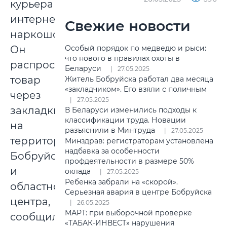
курьера
интернет-
Свежие новости
наркошопа.
Особый порядок по медведю и рыси:
Он
что нового в правилах охоты в
распространял
Беларуси
27.05.2025
товар
Житель Бобруйска работал два месяца
«закладчиком». Его взяли с поличным
через
27.05.2025
закладки
В Беларуси изменились подходы к
классификации труда. Новации
на
разъяснили в Минтруда
27.05.2025
территории
Минздрав: регистраторам установлена
надбавка за особенности
Бобруйска
профдеятельности в размере 50%
и
оклада
27.05.2025
Ребенка забрали на «скорой».
областного
Серьезная авария в центре Бобруйска
центра,
26.05.2025
МАРТ: при выборочной проверке
сообщили
«ТАБАК-ИНВЕСТ» нарушения