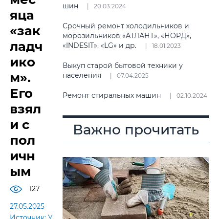
шин
20.03.2024
яца
Срочный ремонт холодильников и
«зак
морозильников «АТЛАНТ», «НОРД»,
ладч
«INDESIT», «LG» и др.
18.01.2023
ико
Выкуп старой бытовой техники у
м».
населения
07.04.2025
Его
Ремонт стиральных машин
02.10.2024
взял
и с
Важно прочитать
пол
ичн
ым
127
27.05.2025
Источник: УВД