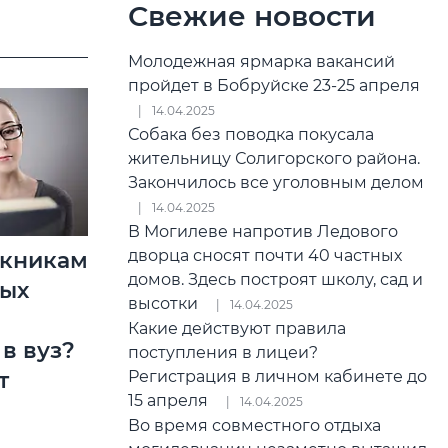
Свежие новости
Молодежная ярмарка вакансий
пройдет в Бобруйске 23-25 апреля
14.04.2025
Собака без поводка покусала
жительницу Солигорского района.
Закончилось все уголовным делом
14.04.2025
В Могилеве напротив Ледового
дворца сносят почти 40 частных
скникам
домов. Здесь построят школу, сад и
ых
высотки
14.04.2025
Какие действуют правила
 в вуз?
поступления в лицеи?
Регистрация в личном кабинете до
т
15 апреля
14.04.2025
Во время совместного отдыха