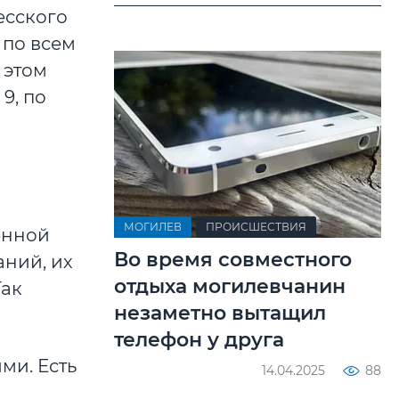
есского
 по всем
 этом
9, по
МОГИЛЕВ
ПРОИСШЕСТВИЯ
енной
Во время совместного
аний, их
отдыха могилевчанин
Так
незаметно вытащил
телефон у друга
ми. Есть
14.04.2025
88