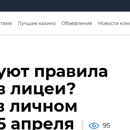
твия
Лучшие казино
Объявления
Новости ком
адьба недели
Чтобы помнили
Организации
Ра
уют правила
в лицеи?
в личном
5 апреля
95