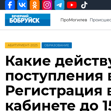
ПроМогилев
Происшес
История
Афиша
Св
Видео ВБ
АБИТУРИЕНТ-2025
ОБРАЗОВАНИЕ
Какие действ
поступления 
Регистрация 
кабинете до 1