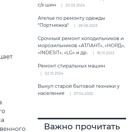
с/х шин
20.03.2024
Ателье по ремонту одежды
"Портняжка"
28.06.2023
Срочный ремонт холодильников и
морозильников «АТЛАНТ», «НОРД»,
«INDESIT», «LG» и др.
18.01.2023
щает
Ремонт стиральных машин
02.10.2024
Выкуп старой бытовой техники у
населения
07.04.2025
а
го
на
Важно прочитать
твенного