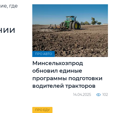
ие, где
нии
ПРО АВТО
Минсельхозпрод
обновил единые
программы подготовки
водителей тракторов
14.04.2025
102
ПРО ЕДУ