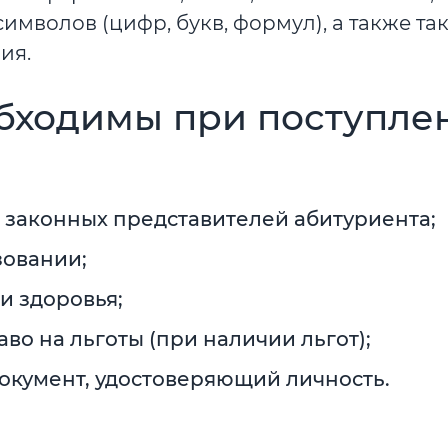
волов (цифр, букв, формул), а также так
ия.
бходимы при поступле
з законных представителей абитуриента;
зовании;
и здоровья;
о на льготы (при наличии льгот);
окумент, удостоверяющий личность.