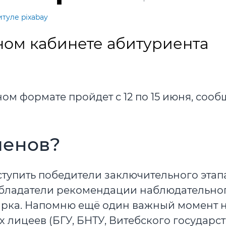
итуле pixabay
ном кабинете абитуриента
ом формате пройдет с 12 по 15 июня, сооб
менов?
ступить победители заключительного этап
обладатели рекомендации наблюдательно
арка. Напомню ещё один важный момент 
х лицеев (БГУ, БНТУ, Витебского государс