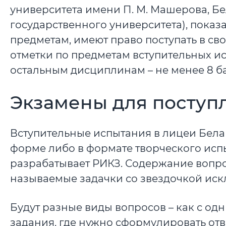
университета имени П. М. Машерова, Б
государственного университета), показ
предметам, имеют право поступать в св
отметки по предметам вступительных ис
остальным дисциплинам – не менее 8 б
Экзамены для поступ
Вступительные испытания в лицеи Белар
форме либо в формате творческого испыт
разрабатывает РИКЗ. Содержание вопро
называемые задачки со звездочкой иск
Будут разные виды вопросов – как с одн
задания, где нужно сформулировать отве