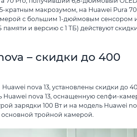
ra 70 Pro, получивший 6,8-дюймовый OLED
-кратным макрозумом, на Huawei Pura 70 
амерой с большим 1-дюймовым сенсором 
памяти и версию с 1 ТБ) действуют скидки
ova – скидки до 400
 Huawei nova 13, установлены скидки до 4
ль Huawei nova 13, оснащенную селфи-каме
рой зарядки 100 Вт и на модель Huawei nov
 основной тройной камерой.