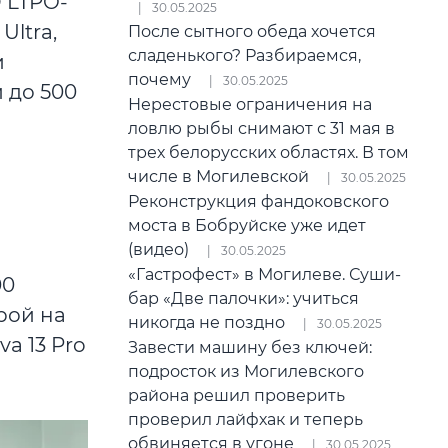
 LTPO-
30.05.2025
Ultra,
После сытного обеда хочется
сладенького? Разбираемся,
и
почему
30.05.2025
 до 500
Нерестовые ограничения на
ловлю рыбы снимают с 31 мая в
трех белорусских областях. В том
числе в Могилевской
30.05.2025
Реконструкция фандоковского
моста в Бобруйске уже идет
(видео)
30.05.2025
«Гастрофест» в Могилеве. Суши-
00
бар «Две палочки»: учиться
рой на
никогда не поздно
30.05.2025
a 13 Pro
Завести машину без ключей:
подросток из Могилевского
района решил проверить
проверил лайфхак и теперь
обвиняется в угоне
30.05.2025