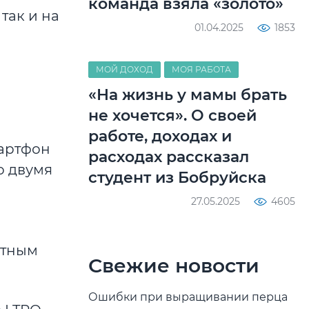
команда взяла «золото»
так и на
01.04.2025
1853
МОЙ ДОХОД
МОЯ РАБОТА
«На жизнь у мамы брать
не хочется». О своей
работе, доходах и
артфон
расходах рассказал
о двумя
студент из Бобруйска
27.05.2025
4605
атным
Свежие новости
Ошибки при выращивании перца