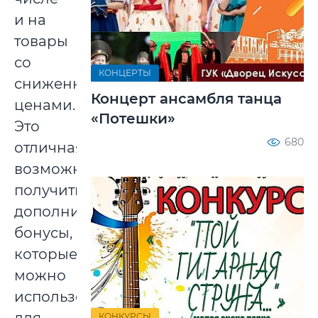
и на
товары
со
КОНЦЕРТЫ
сниженными
Концерт ансамбля танца
ценами.
«Потешки»
Это
680
отличная
возможность
получить
дополнительные
бонусы,
которые
можно
использовать
КОНКУРСЫ