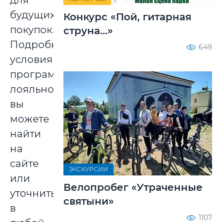
для
будущих
Конкурс «Пой, гитарная
покупок.
струна...»
Подробные
649
условия
программы
лояльности
вы
можете
найти
на
сайте
ЭКСКУРСИИ
или
Велопробег «Утраченные
уточнить
святыни»
в
1107