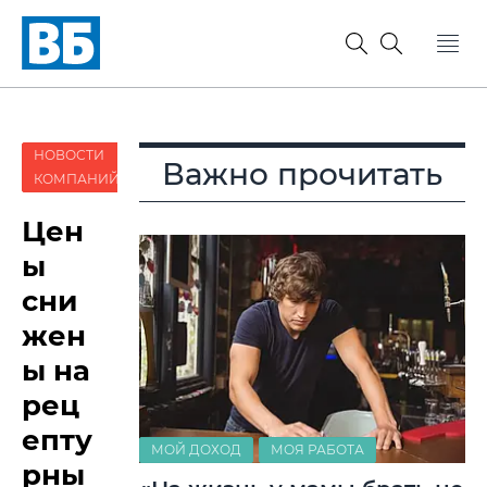
НОВОСТИ
Важно прочитать
КОМПАНИЙ
Цен
ы
сни
жен
ы на
рец
епту
МОЙ ДОХОД
МОЯ РАБОТА
рны