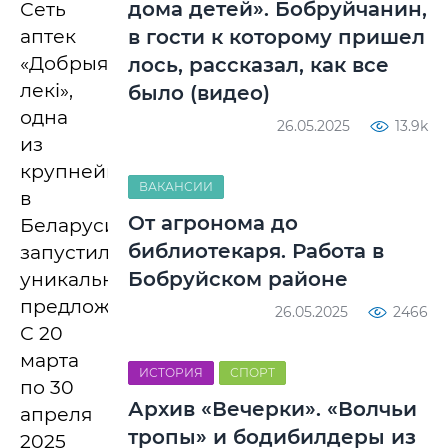
дома детей». Бобруйчанин,
Сеть
аптек
в гости к которому пришел
«Добрыя
лось, рассказал, как все
лекi»,
было (видео)
одна
26.05.2025
13.9k
из
крупнейших
ВАКАНСИИ
в
От агронома до
Беларуси,
библиотекаря. Работа в
запустила
Бобруйском районе
уникальное
предложение.
26.05.2025
2466
С 20
марта
ИСТОРИЯ
СПОРТ
по 30
Архив «Вечерки». «Волчьи
апреля
тропы» и бодибилдеры из
2025