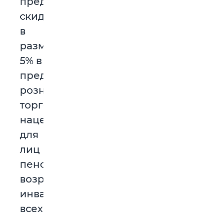
предоставляет
скидку
в
размере
5% в
пределах
розничной
торговой
наценки
для
лиц
пенсионного
возраста,
инвалидов
всех