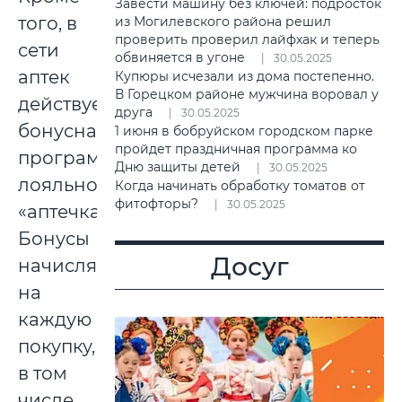
Завести машину без ключей: подросток
того, в
из Могилевского района решил
проверить проверил лайфхак и теперь
сети
обвиняется в угоне
30.05.2025
аптек
Купюры исчезали из дома постепенно.
В Горецком районе мужчина воровал у
действует
друга
30.05.2025
бонусная
1 июня в бобруйском городском парке
пройдет праздничная программа ко
программа
Дню защиты детей
30.05.2025
лояльности
Когда начинать обработку томатов от
фитофторы?
30.05.2025
«аптечка+».
Бонусы
Досуг
начисляются
на
каждую
покупку,
в том
числе