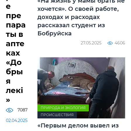
«На жизнь у мамы брать не
е
хочется». О своей работе,
пре
доходах и расходах
пара
рассказал студент из
ты в
Бобруйска
апте
27.05.2025
4606
ках
«До
бры
я
лекі
»
ПРИРОДА И ЭКОЛОГИЯ
7087
ПРОИСШЕСТВИЯ
02.04.2025
«Первым делом вывел из