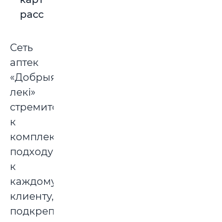
рассрочки.
Сеть
аптек
«Добрыя
лекi»
стремится
к
комплексному
подходу
к
каждому
клиенту,
подкрепляя