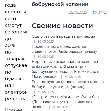
бобруйской колонии
года
клиенты
25.05.2025
3772
сети
Свежие новости
смогут
сэкономить
Ошибки при выращивании перца
до
30.05.2025
30%
После сытного обеда хочется
на
сладенького? Разбираемся, почему
30.05.2025
товарах,
Нерестовые ограничения на ловлю
отпускаемых
рыбы снимают с 31 мая в трех
по
белорусских областях. В том числе в
Могилевской
30.05.2025
бумажному
Реконструкция фандоковского моста в
или
Бобруйске уже идет (видео)
электронному
30.05.2025
«Гастрофест» в Могилеве. Суши-бар
рецепту.
«Две палочки»: учиться никогда не
поздно
30.05.2025
Кроме