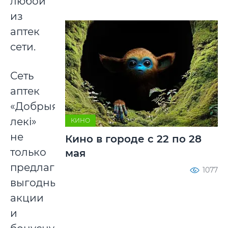
любой
из
аптек
сети.
Сеть
аптек
«Добрыя
лекі»
КИНО
не
Кино в городе с 22 по 28
только
мая
предлагает
1077
выгодные
акции
и