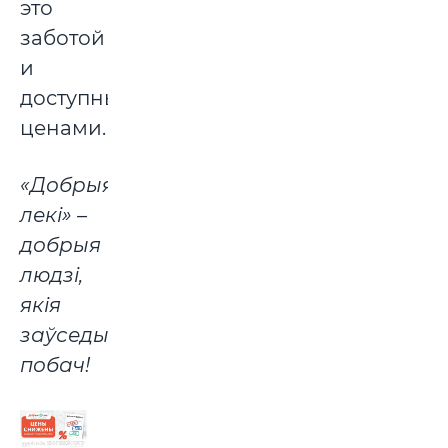
это
заботой
и
доступными
ценами.
«Добрыя
лекі» –
добрыя
людзі,
якія
заўседы
побач!