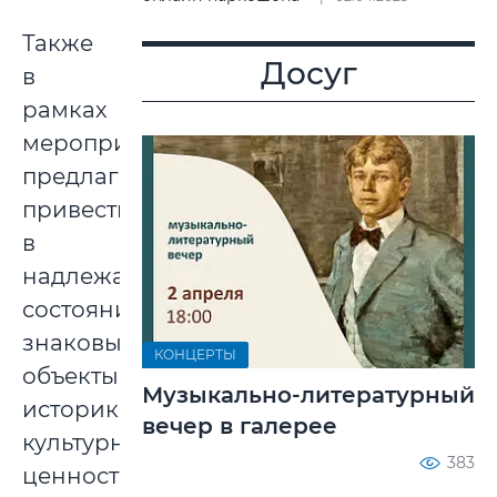
Также
Досуг
в
рамках
мероприятия
предлагается
привести
в
надлежащее
состояние
знаковые
КОНЦЕРТЫ
объекты,
Музыкально-литературный
историко-
вечер в галерее
культурные
383
ценности,