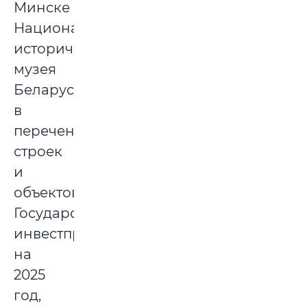
Минске
Национального
исторического
музея
Беларуси
в
перечень
строек
и
объектов
Государственной
инвестпрограммы
на
2025
год,