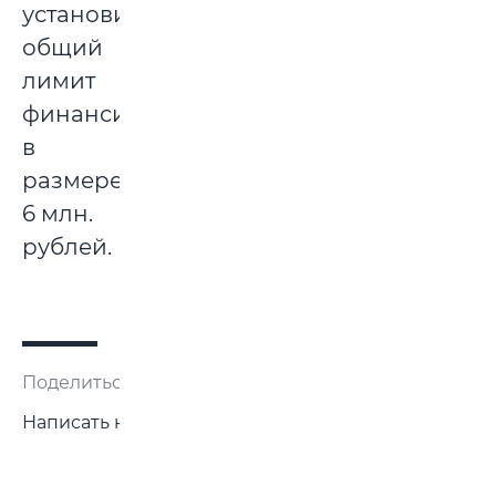
установив
общий
лимит
финансирования
в
размере
6 млн.
рублей.
Поделиться:
Написать нам