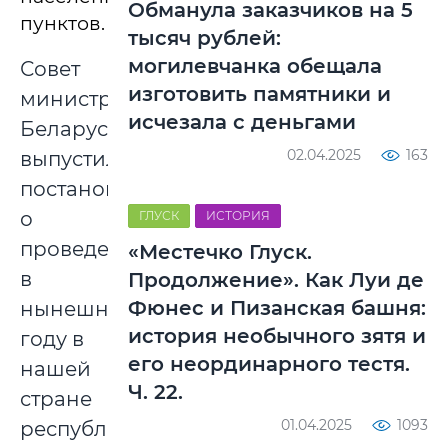
Обманула заказчиков на 5
пунктов.
тысяч рублей:
могилевчанка обещала
Совет
изготовить памятники и
министров
исчезала с деньгами
Беларуси
02.04.2025
163
выпустил
постановление
о
ГЛУСК
ИСТОРИЯ
проведении
«Местечко Глуск.
в
Продолжение». Как Луи де
Фюнес и Пизанская башня:
нынешнем
история необычного зятя и
году в
его неординарного тестя.
нашей
Ч. 22.
стране
01.04.2025
1093
республиканского