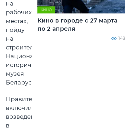
на
КИНО
рабочих
Кино в городе с 27 марта
местах,
по 2 апреля
пойдут
на
148
строительство
Национального
исторического
музея
Беларуси.
Правительство
включило
возведение
в