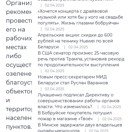
Организациям
02.04.2025
рекомендовано
«Хочется концерта с драйвовой
музыкой или хотя бы у кого на свадьбе
провести
погулять». Жизнь глазами бобруйчан
его на
02.04.2025
Апрельские акции: скидки до 600
рабочих
рублей на технику Huawei по всей
местах
Беларуси
02.04.2025
В США сенатор произнес 25-часовую
либо
речь против Трампа, установив рекорд
осуществить
по продолжительности выступления
02.04.2025
озеленение,
Новым пресс-секретарем МИД
благоустройство
Беларуси стал Руслан Варанков
02.04.2025
объектов
Лукашенко подписал Директиву о
и
совершенствовании работы органов
власти. Что изменилось?
02.04.2025
территорий
В Бобруйске покупатель потушил
населенных
пожар в магазине «Твоё»
02.04.2025
В Минске задержали двух владельцев
пунктов.
онлайн-наркошопа
02.04.2025