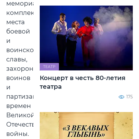
мемориальные
комплексы,
места
боевой
и
воинской
славы,
ТЕАТР
захоронения
воинов
Концерт в честь 80-летия
театра
и
партизан
175
времен
Великой
Отечественной
войны.