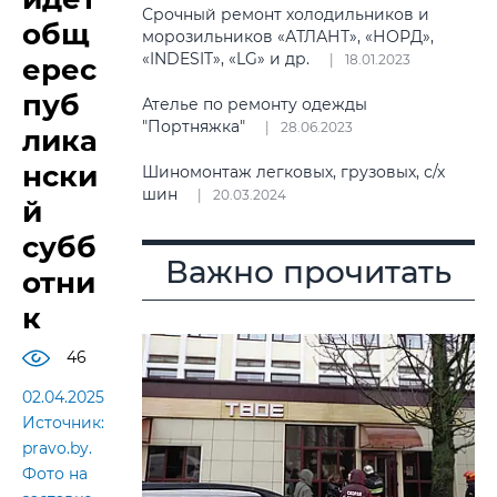
Срочный ремонт холодильников и
общ
морозильников «АТЛАНТ», «НОРД»,
«INDESIT», «LG» и др.
18.01.2023
ерес
пуб
Ателье по ремонту одежды
"Портняжка"
28.06.2023
лика
нски
Шиномонтаж легковых, грузовых, с/х
шин
20.03.2024
й
субб
Важно прочитать
отни
к
46
02.04.2025
Источник:
pravo.by.
Фото на