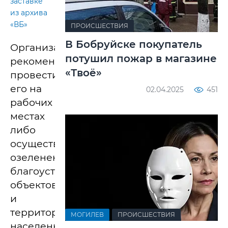
заставке
из архива
«ВБ»
ПРОИСШЕСТВИЯ
В Бобруйске покупатель
Организациям
потушил пожар в магазине
рекомендовано
«Твоё»
провести
его на
02.04.2025
451
рабочих
местах
либо
осуществить
озеленение,
благоустройство
объектов
и
территорий
МОГИЛЕВ
ПРОИСШЕСТВИЯ
населенных