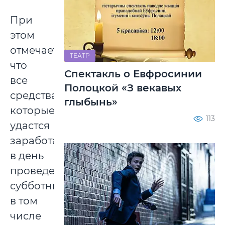
При
этом
отмечается,
ТЕАТР
что
Спектакль о Евфросинии
все
Полоцкой «З векавых
средства,
глыбынь»
которые
113
удастся
заработать
в день
проведения
субботника,
в том
числе