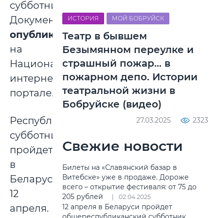
субботника.
Документ
ИСТОРИЯ
МОЙ БОБРУЙСК
опубликован
Театр в бывшем
на
Безымянном переулке и
страшный пожар… в
Национальном
пожарном депо. Истории
интернет-
театральной жизни в
портале.
Бобруйске (видео)
Республиканский
27.03.2025
2323
субботник
Свежие новости
пройдет
в
Билеты на «Славянский базар в
Витебске» уже в продаже. Дороже
Беларуси
всего – открытие фестиваля: от 75 до
12
205 рублей
02.04.2025
апреля.
12 апреля в Беларуси пройдет
общереспубликанский субботник