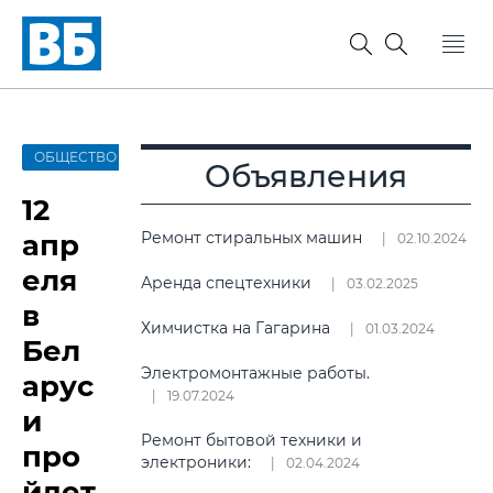
ОБЩЕСТВО
Объявления
12
апр
Ремонт стиральных машин
02.10.2024
еля
Аренда спецтехники
03.02.2025
в
Химчистка на Гагарина
01.03.2024
Бел
Электромонтажные работы.
арус
19.07.2024
и
Ремонт бытовой техники и
про
электроники:
02.04.2024
йдет