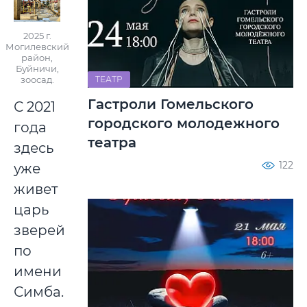
2025 г.
Могилевский
район,
Буйничи,
ТЕАТР
зоосад.
Гастроли Гомельского
С 2021
городского молодежного
года
театра
здесь
122
уже
живет
царь
зверей
по
имени
Симба.