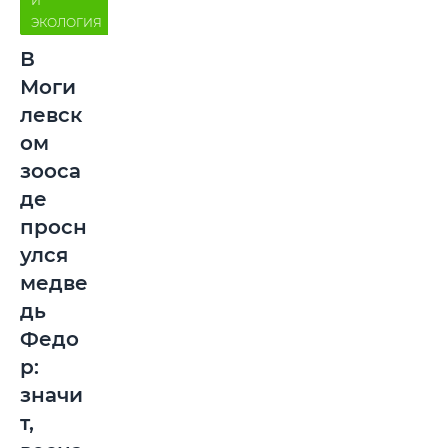
И
ЭКОЛОГИЯ
В
Моги
левск
ом
зооса
де
просн
улся
медве
дь
Федо
р:
значи
т,