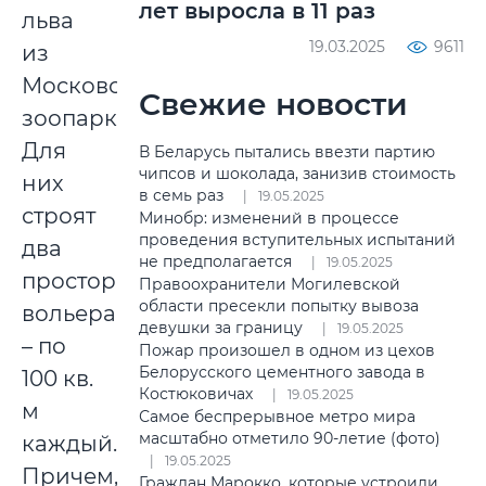
лет выросла в 11 раз
льва
19.03.2025
9611
из
Московского
Свежие новости
зоопарка.
Для
В Беларусь пытались ввезти партию
чипсов и шоколада, занизив стоимость
них
в семь раз
19.05.2025
строят
Минобр: изменений в процессе
проведения вступительных испытаний
два
не предполагается
19.05.2025
просторных
Правоохранители Могилевской
области пресекли попытку вывоза
вольера
девушки за границу
19.05.2025
– по
Пожар произошел в одном из цехов
Белорусского цементного завода в
100 кв.
Костюковичах
19.05.2025
м
Самое беспрерывное метро мира
масштабно отметило 90-летие (фото)
каждый.
19.05.2025
Причем,
Граждан Марокко, которые устроили