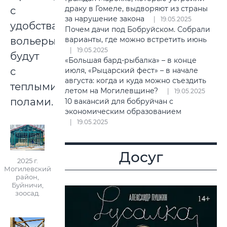
драку в Гомеле, выдворяют из страны
с
за нарушение закона
19.05.2025
удобствами:
Почем дачи под Бобруйском. Собрали
вольеры
варианты, где можно встретить июнь
19.05.2025
будут
«Большая бард-рыбалка» – в конце
с
июля, «Рыцарский фест» – в начале
августа: когда и куда можно съездить
теплыми
летом на Могилевщине?
19.05.2025
полами.
10 вакансий для бобруйчан с
экономическим образованием
19.05.2025
Досуг
2025 г.
Могилевский
район,
Буйничи,
зоосад.