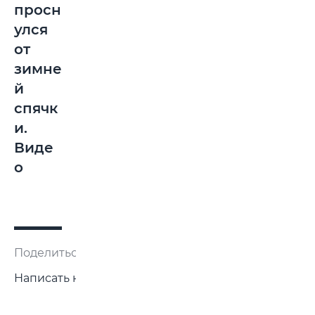
просн
улся
от
зимне
й
спячк
и.
Виде
о
Поделиться:
Написать нам