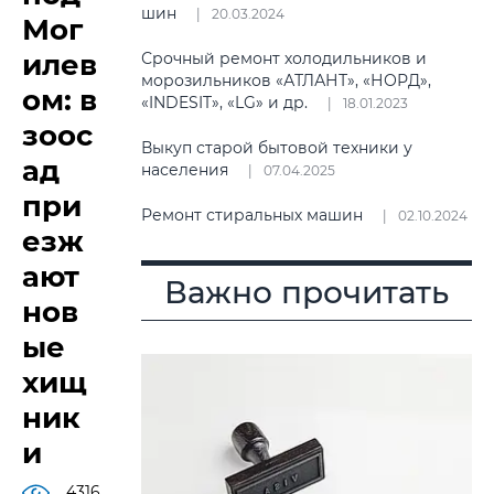
шин
20.03.2024
Мог
илев
Срочный ремонт холодильников и
морозильников «АТЛАНТ», «НОРД»,
ом: в
«INDESIT», «LG» и др.
18.01.2023
зоос
Выкуп старой бытовой техники у
ад
населения
07.04.2025
при
Ремонт стиральных машин
02.10.2024
езж
ают
Важно прочитать
нов
ые
хищ
ник
и
4316