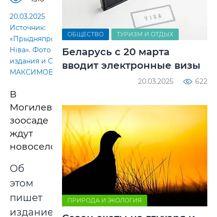
20.03.2025
Источник:
ОБЩЕСТВО
ТУРИЗМ И ОТДЫХ
«Прыдняпроўская
Ніва». Фото
Беларусь с 20 марта
издания и Ольги
вводит электронные визы
МАКСИМОВОЙ
20.03.2025
622
В
Могилевском
зоосаде
ждут
новоселов.
Об
этом
пишет
ПРИРОДА И ЭКОЛОГИЯ
издание