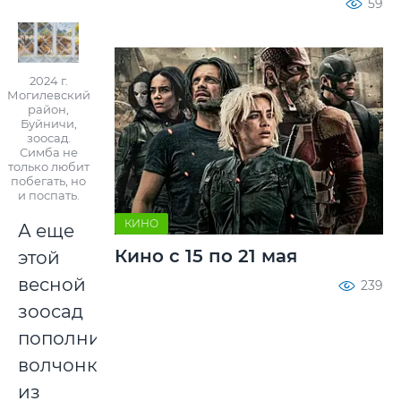
59
2024 г.
Могилевский
район,
Буйничи,
зоосад.
Симба не
только любит
побегать, но
и поспать.
КИНО
А еще
Кино с 15 по 21 мая
этой
весной
239
зоосад
пополнится
волчонком
из