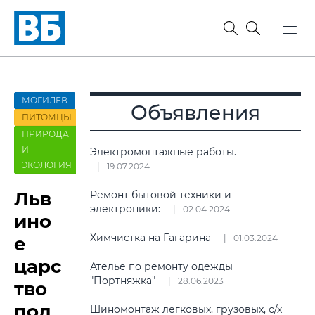
МОГИЛЕВ
Объявления
ПИТОМЦЫ
ПРИРОДА
И
Электромонтажные работы.
ЭКОЛОГИЯ
19.07.2024
Льв
Ремонт бытовой техники и
электроники:
02.04.2024
ино
Химчистка на Гагарина
е
01.03.2024
царс
Ателье по ремонту одежды
"Портняжка"
28.06.2023
тво
под
Шиномонтаж легковых, грузовых, с/х