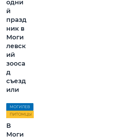
одни
й
празд
ник в
Моги
левск
ий
зооса
д
съезд
или
МОГИЛЕВ
ПИТОМЦЫ
В
Моги