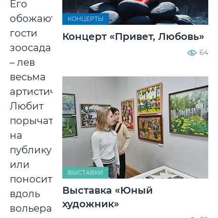
Его
обожают
КОНЦЕРТЫ
гости
Концерт «Привет, Любовь»
зоосада
64
– лев
весьма
артистичен.
Любит
порычать
на
публику
или
ВЫСТАВКИ
поноситься
Выставка «Юный
вдоль
художник»
вольера.