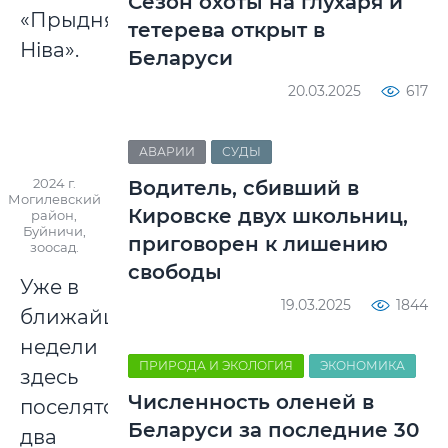
Сезон охоты на глухаря и
«Прыдняпроўская
тетерева открыт в
Ніва».
Беларуси
20.03.2025
617
АВАРИИ
СУДЫ
2024 г.
Водитель, сбивший в
Могилевский
Кировске двух школьниц,
район,
Буйничи,
приговорен к лишению
зоосад.
свободы
Уже в
19.03.2025
1844
ближайшие
недели
ПРИРОДА И ЭКОЛОГИЯ
ЭКОНОМИКА
здесь
Численность оленей в
поселятся
Беларуси за последние 30
два