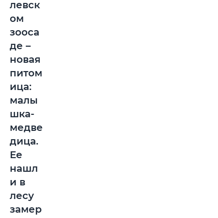
левск
ом
зооса
де –
новая
питом
ица:
малы
шка-
медве
дица.
Ее
нашл
и в
лесу
замер