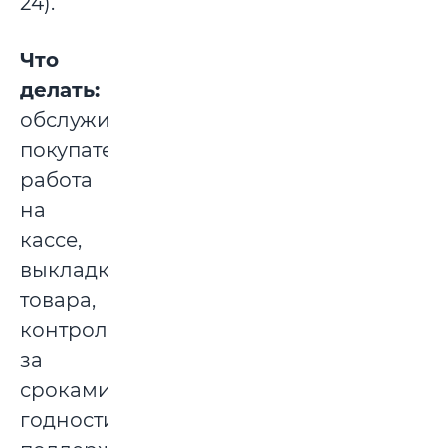
24).
Что
делать:
обслуживании
покупателей,
работа
на
кассе,
выкладка
товара,
контроль
за
сроками
годности,