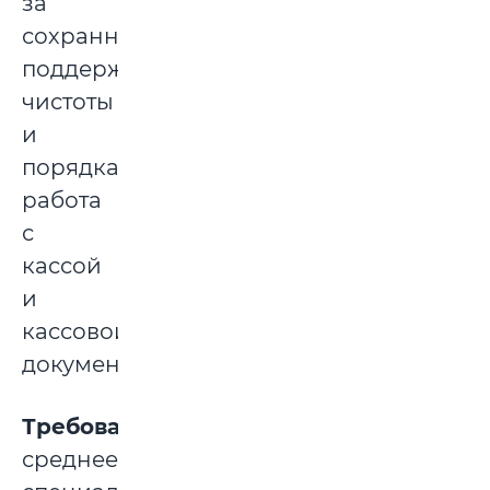
за
сохранностью,
поддержание
чистоты
и
порядка,
работа
с
кассой
и
кассовой
документацией.
Требования
:
среднее