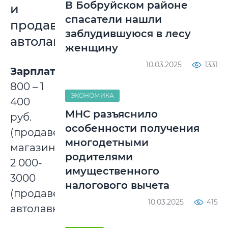
В Бобруйском районе
и
спасатели нашли
продавец
заблудившуюся в лесу
автолавки
женщину
10.03.2025
1331
Зарплата
:
800 – 1
ЭКОНОМИКА
400
МНС разъяснило
руб.
особенности получения
(продавец
многодетными
магазина),
родителями
2 000-
имущественного
3000
налогового вычета
(продавец
10.03.2025
415
автолавки.