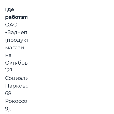
Где
работать
:
ОАО
«Заднепровье»
(продуктовые
магазины
на
Октябрьской,
123,
Социалистической,77,
Парковой,
68,
Рокоссовского
9).