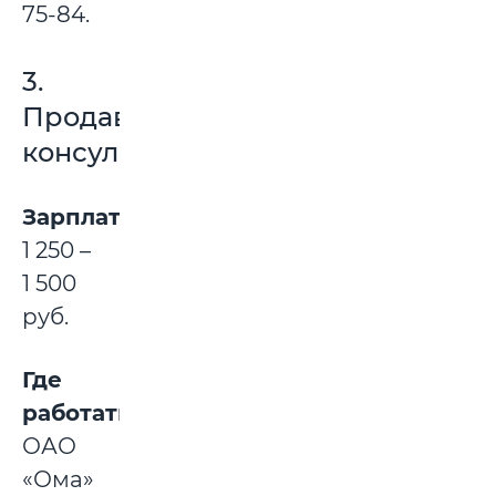
75-84.
3.
Продавец-
консультант
Зарплата
:
1 250 –
1 500
руб.
Где
работать:
ОАО
«Ома»