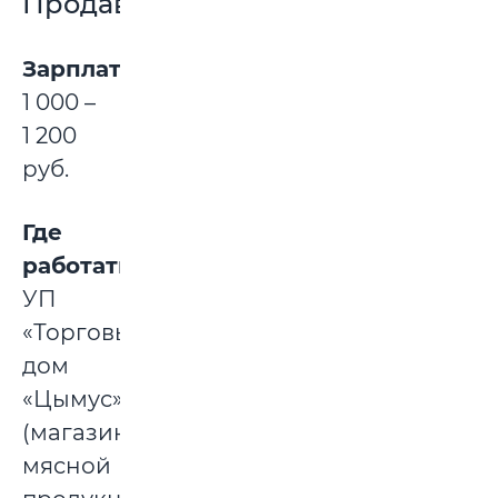
Продавец
Зарплата:
1 000 –
1 200
руб.
Где
работать:
УП
«Торговый
дом
«Цымус»
(магазины
мясной