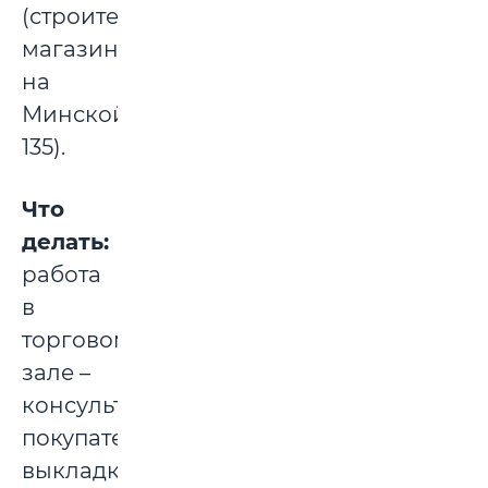
(строительный
магазин
на
Минской,
135).
Что
делать:
работа
в
торговом
зале –
консультирование
покупателей,
выкладка