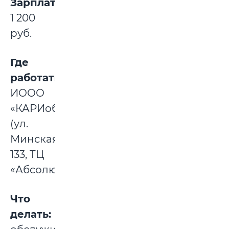
Зарплата:
1 200
руб.
Где
работать:
ИООО
«КАРИобувь»
(ул.
Минская,
133, ТЦ
«Абсолют»).
Что
делать: