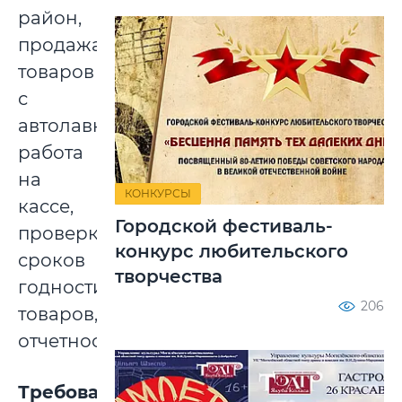
район,
продажа
товаров
с
автолавки,
работа
на
КОНКУРСЫ
кассе,
Городской фестиваль-
проверка
конкурс любительского
сроков
творчества
годности
206
товаров,
отчетность.
Требования: