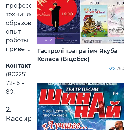
профессионально-
техническое
образование,
опыт
работы
ТЕАТР
приветствуется.
Гастролі тэатра імя Якуба
Коласа (Віцебск)
Контакты:
260
(80225)
72- 61-
80.
2.
Кассир