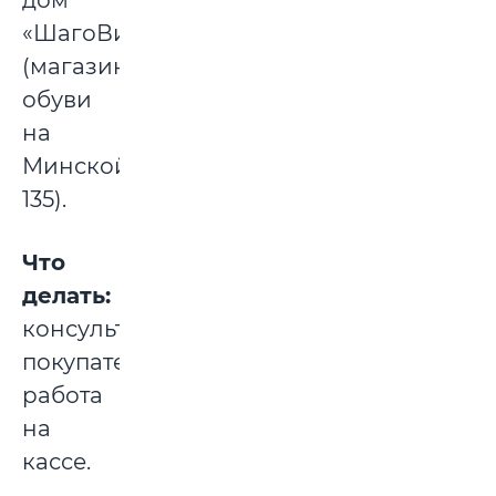
дом
«ШагоВита»
(магазин
обуви
на
Минской
135).
Что
делать:
консультирование
покупателей,
работа
на
кассе.