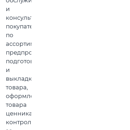
обслуживание
и
консультирование
покупателей
по
ассортименту,
предпродажная
подготовка
и
выкладка
товара,
оформление
товара
ценниками,
контроль