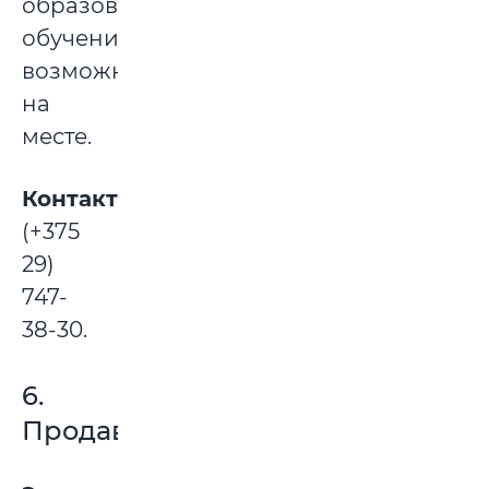
образование,
обучение
возможно
на
месте.
Контакты:
(+375
29)
747-
38-30.
6.
Продавец