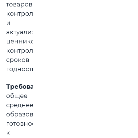
товаров,
контроль
и
актуализация
ценников,
контроль
сроков
годности.
Требования:
общее
среднее
образование,
готовность
к