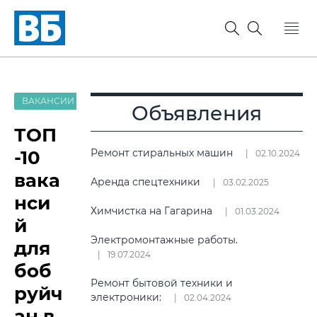
ВАКАНСИИ
Объявления
ТОП
-10
Ремонт стиральных машин
02.10.2024
вака
Аренда спецтехники
03.02.2025
нси
Химчистка на Гагарина
01.03.2024
й
Электромонтажные работы.
для
19.07.2024
боб
Ремонт бытовой техники и
руйч
электроники:
02.04.2024
ан в