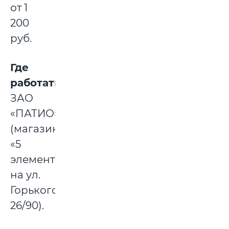
от 1
200
руб.
Где
работать:
ЗАО
«ПАТИО»
(магазин
«5
элемент»
на ул.
Горького,
26/90).