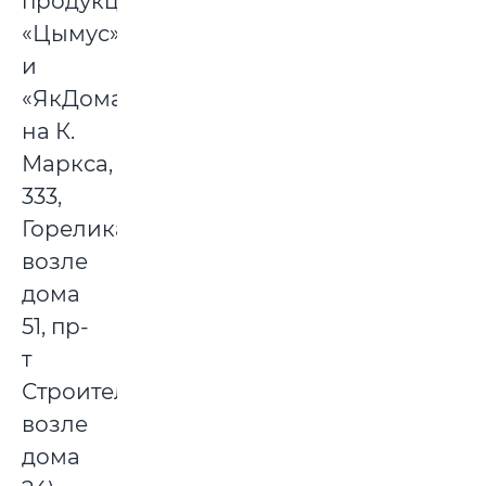
продукции
«Цымус»
и
«ЯкДома»
на К.
Маркса,
333,
Горелика
возле
дома
51, пр-
т
Строителей
возле
дома