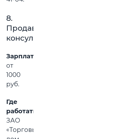
8.
Продавец-
консультант
Зарплата:
от
1000
руб.
Где
работать:
ЗАО
«Торговый