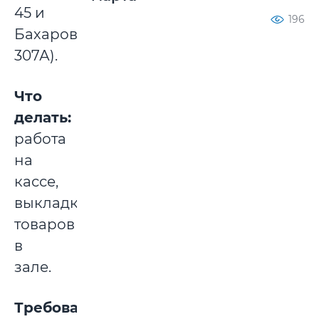
45 и
196
Бахарова,
307А).
Что
делать:
работа
на
кассе,
выкладка
товаров
в
зале.
Требования: