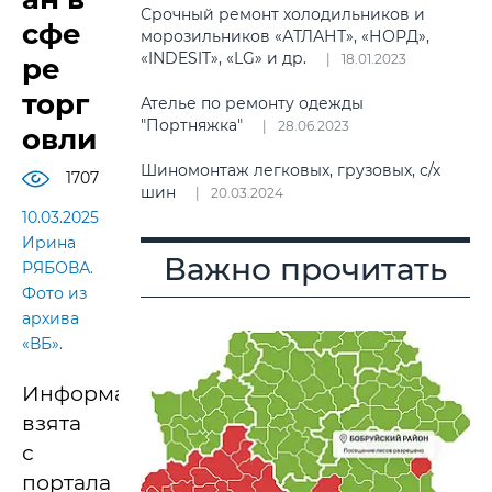
Срочный ремонт холодильников и
сфе
морозильников «АТЛАНТ», «НОРД»,
«INDESIT», «LG» и др.
18.01.2023
ре
торг
Ателье по ремонту одежды
"Портняжка"
28.06.2023
овли
Шиномонтаж легковых, грузовых, с/х
1707
шин
20.03.2024
10.03.2025
Ирина
Важно прочитать
РЯБОВА.
Фото из
архива
«ВБ».
Информация
взята
с
портала