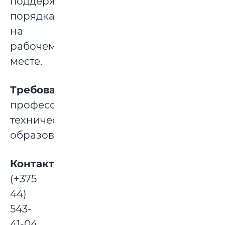
поддержание
порядка
на
рабочем
месте.
Требования:
профессионально-
техническое
образование.
Контакты:
(+375
44)
543-
41-04.