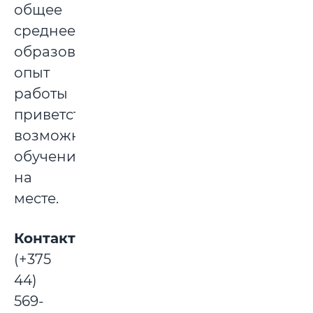
общее
среднее
образование,
опыт
работы
приветствуется,
возможно
обучение
на
месте.
Контакты:
(+375
44)
569-