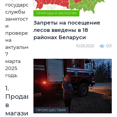
государственной
службы
ПРИРОДА И ЭКОЛОГИЯ
занятости
Запреты на посещение
и
лесов введены в 18
проверена
районах Беларуси
на
10.03.2025
501
актуальность
7
марта
2025
года.
1.
Продавец
в
ПРОИСШЕСТВИЯ
магазин