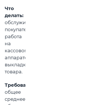
Что
делать:
обслуживании
покупателей,
работа
на
кассовом
аппарате,
выкладка
товара.
Требования:
общее
среднее