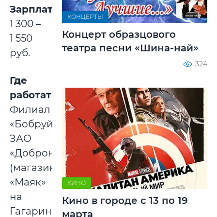
Зарплата:
КОНЦЕРТЫ
1 300 –
Концерт образцового
1 550
театра песни «Шина-най»
руб.
324
Где
работать:
Филиал
«Бобруйск»
ЗАО
«Доброном»
(магазины
«Маяк»
КИНО
на
Кино в городе с 13 по 19
Гагарина,
марта