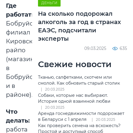
ДЕНЬГИ
Где
На сколько подорожал
работать:
алкоголь за год в странах
Бобруйский
ЕАЭС, подсчитали
филиал
эксперты
Кировского
09.03.2025
635
райпо
(магазины
Свежие новости
в
Бобруйске
Тканью, салфетками, скотчем или
смолой. Как обновить старый столик
и в
20.03.2025
районе).
Собаки, которые нас выбирают.
История одной взаимной любви
20.03.2025
Что
Аренда госнедвижимости подорожает
в Беларуси с 1 апреля
делать:
20.03.2025
Как проверить семена на всхожесть?
работа
Простой и доступный способ