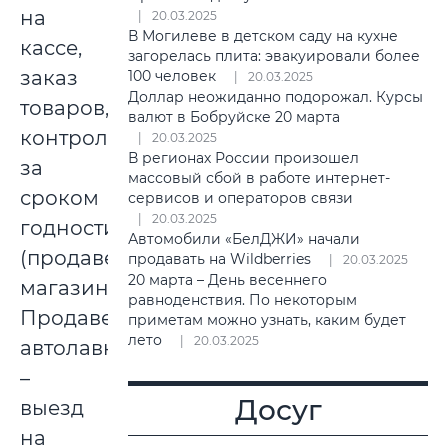
на
20.03.2025
В Могилеве в детском саду на кухне
кассе,
загорелась плита: эвакуировали более
заказ
100 человек
20.03.2025
Доллар неожиданно подорожал. Курсы
товаров,
валют в Бобруйске 20 марта
контроль
20.03.2025
В регионах России произошел
за
массовый сбой в работе интернет-
сроком
сервисов и операторов связи
20.03.2025
годности
Автомобили «БелДЖИ» начали
(продавец
продавать на Wildberries
20.03.2025
20 марта – День весеннего
магазина).
равноденствия. По некоторым
Продавец
приметам можно узнать, каким будет
лето
20.03.2025
автолавки
–
Досуг
выезд
на