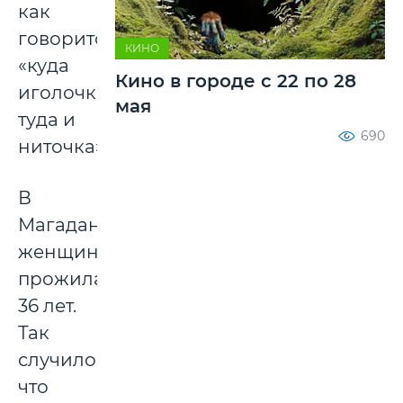
как
говорится
КИНО
«куда
Кино в городе с 22 по 28
иголочка,
мая
туда и
690
ниточка».
В
Магадане
женщина
прожила
36 лет.
Так
случилось,
что