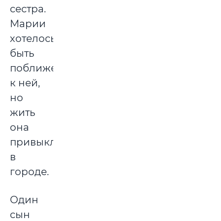
сестра.
Марии
хотелось
быть
поближе
к ней,
но
жить
она
привыкла
в
городе.
Один
сын