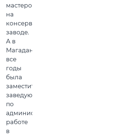
мастером
на
консервном
заводе.
А в
Магадане
все
годы
была
заместителем
заведующего
по
административной
работе
в