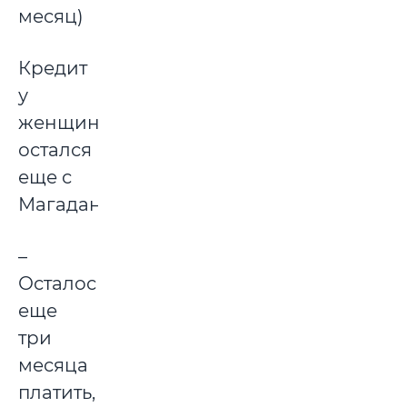
месяц)
Кредит
у
женщины
остался
еще с
Магадана.
–
Осталось
еще
три
месяца
платить,