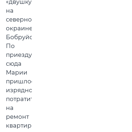
«двушку»
на
северной
окраине
Бобруйска.
По
приезду
сюда
Марии
пришлось
изрядно
потратиться
на
ремонт
квартиры