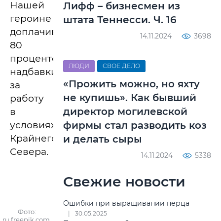
Нашей
Лифф – бизнесмен из
героине
штата Теннесси. Ч. 16
доплачивают
14.11.2024
3698
80
процентов
ЛЮДИ
СВОЕ ДЕЛО
надбавки
«Прожить можно, но яхту
за
не купишь». Как бывший
работу
директор могилевской
в
условиях
фирмы стал разводить коз
Крайнего
и делать сыры
Севера.
14.11.2024
5338
Свежие новости
Ошибки при выращивании перца
Фото:
30.05.2025
ru.freepik.com.