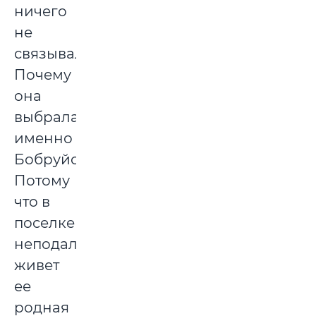
ничего
не
связывало.
Почему
она
выбрала
именно
Бобруйск?
Потому
что в
поселке
неподалеку
живет
ее
родная