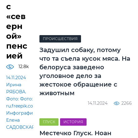
с
«сев
ерн
ой»
ПРОИСШЕСТВИЯ
пенс
Задушил собаку, потому
ией
что та съела кусок мяса. На
белоруса заведено
12.8k
уголовное дело за
14.11.2024
жестокое обращение с
Ирина
РЯБОВА.
животным
Фото: Фото:
14.11.2024
2266
ru.freepik.com.
Инфографика:
Елена
ГЛУСК
ИСТОРИЯ
САДОВСКАЯ.
Местечко Глуск. Ноан