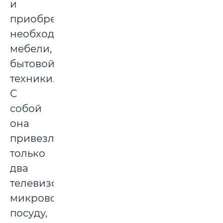
и
приобретение
необходимой
мебели,
бытовой
техники.
С
собой
она
привезла
только
два
телевизора,
микроволновку,
посуду,