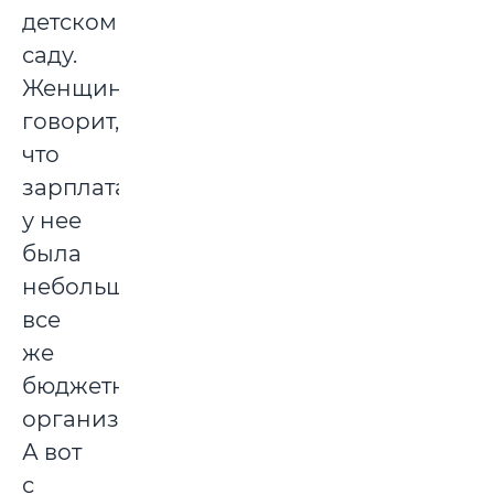
детском
саду.
Женщина
говорит,
что
зарплата
у нее
была
небольшая,
все
же
бюджетная
организация.
А вот
с