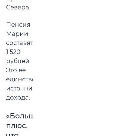
Севера.
Пенсия
Марии
составят
1 520
рублей.
Это ее
единственный
источник
дохода.
«Большой
плюс,
что