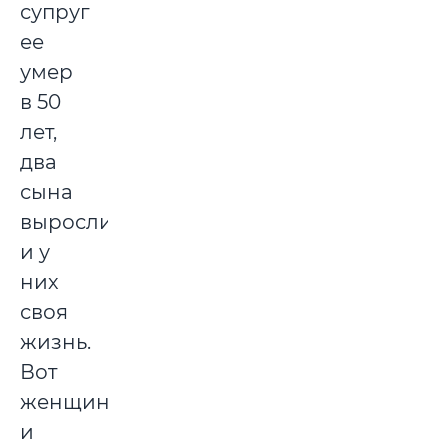
супруг
ее
умер
в 50
лет,
два
сына
выросли
и у
них
своя
жизнь.
Вот
женщина
и