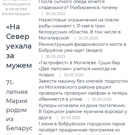
После сытного обеда хочется
Используется
сладенького? Разбираемся, почему
в качестве
иллюстрации.
30.05.2025
Нерестовые ограничения на ловлю
«На
рыбы снимают с 31 мая в трех
белорусских областях. В том числе в
Север
Могилевской
30.05.2025
уехала
Реконструкция фандоковского моста в
Бобруйске уже идет (видео)
за
30.05.2025
«Гастрофест» в Могилеве. Суши-бар
мужем»
«Две палочки»: учиться никогда не
поздно
30.05.2025
Завести машину без ключей: подросток
71-
из Могилевского района решил
летняя
проверить проверил лайфхак и теперь
обвиняется в угоне
30.05.2025
Мария
Купюры исчезали из дома постепенно.
родом
В Горецком районе мужчина воровал у
друга
из
30.05.2025
1 июня в бобруйском городском парке
Беларуси.
пройдет праздничная программа ко