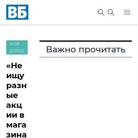
МОЙ
Важно прочитать
ДОХОД
«Не
ищу
разн
ые
акц
ии в
мага
зина