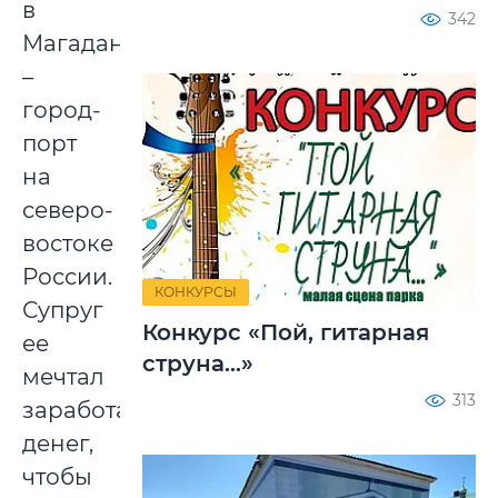
в
342
Магадан
–
город-
порт
на
северо-
востоке
России.
КОНКУРСЫ
Супруг
Конкурс «Пой, гитарная
ее
струна...»
мечтал
313
заработать
денег,
чтобы