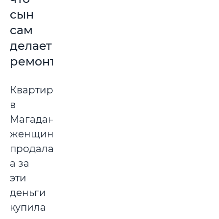
сын
сам
делает
ремонты»
Квартиру
в
Магадане
женщина
продала,
а за
эти
деньги
купила