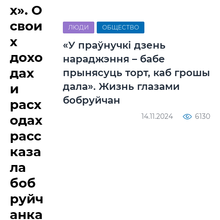
х». О
свои
ЛЮДИ
ОБЩЕСТВО
х
«У праўнучкі дзень
дохо
нараджэння – бабе
дах
прынясуць торт, каб грошы
дала». Жизнь глазами
и
бобруйчан
расх
14.11.2024
6130
одах
расс
каза
ла
боб
руйч
анка