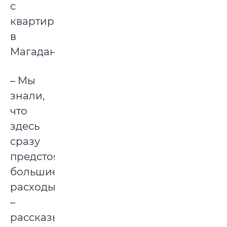
с
квартирой
в
Магадане.
– Мы
знали,
что
здесь
сразу
предстоят
большие
расходы,
–
рассказывает