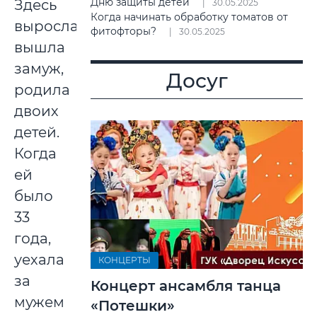
Дню защиты детей
Здесь
30.05.2025
Когда начинать обработку томатов от
выросла,
фитофторы?
30.05.2025
вышла
замуж,
Досуг
родила
двоих
детей.
Когда
ей
было
33
года,
уехала
КОНЦЕРТЫ
за
Концерт ансамбля танца
мужем
«Потешки»