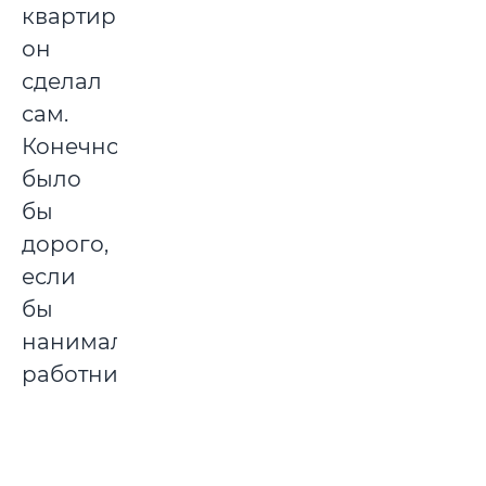
квартире
он
сделал
сам.
Конечно,
было
бы
дорого,
если
бы
нанимали
работников.