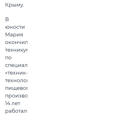
Крыму.
В
юности
Мария
окончила
техникум
по
специальности
«техник-
технолог
пищевого
производства».
14 лет
работала