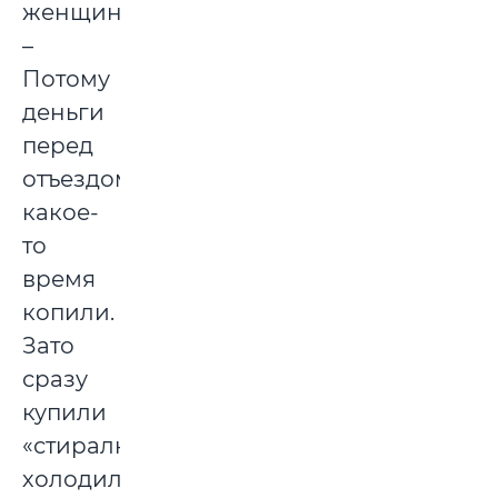
женщина.
–
Потому
деньги
перед
отъездом
какое-
то
время
копили.
Зато
сразу
купили
«стиралку»,
холодильник,