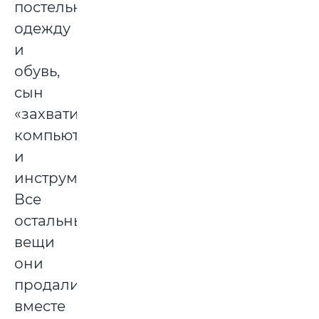
постельное,
одежду
и
обувь,
сын
«захватил»
компьютер
и
инструмент.
Все
остальные
вещи
они
продали
вместе