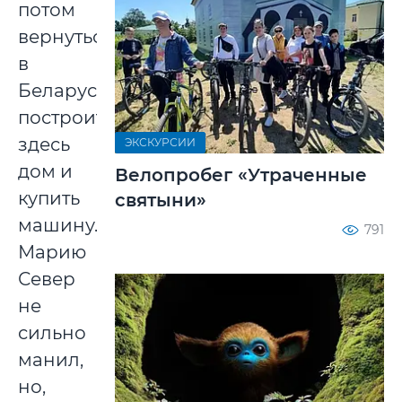
потом
вернуться
в
Беларусь,
построить
здесь
ЭКСКУРСИИ
дом и
Велопробег «Утраченные
купить
святыни»
машину.
791
Марию
Север
не
сильно
манил,
но,