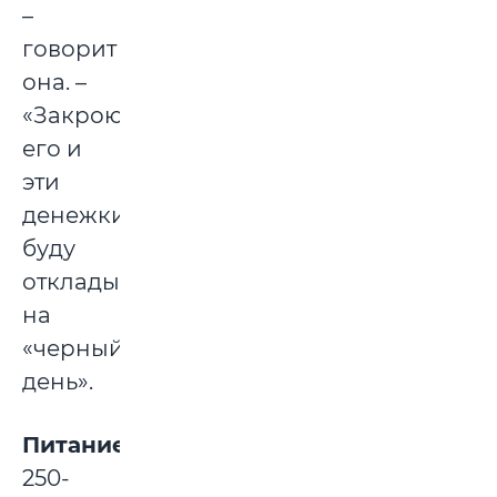
–
говорит
она. –
«Закрою»
его и
эти
денежки
буду
откладывать
на
«черный
день».
Питание:
250-