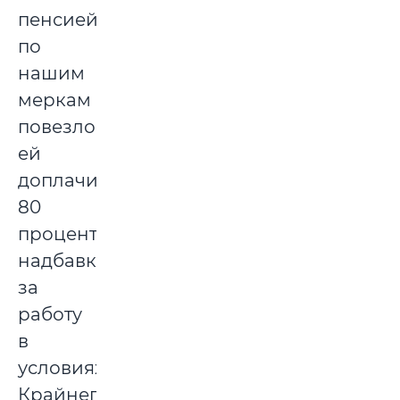
пенсией
по
нашим
меркам
повезло:
ей
доплачивают
80
процентов
надбавки
за
работу
в
условиях
Крайнего