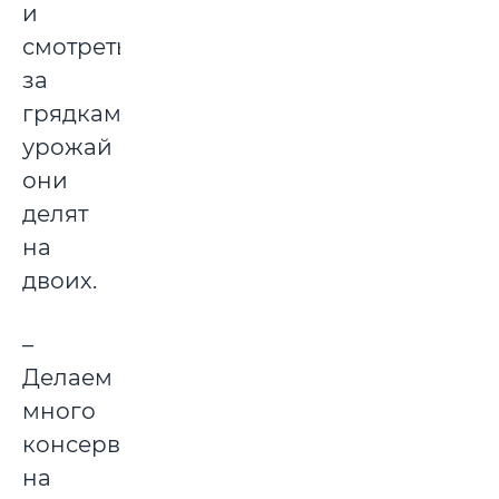
и
смотреть
за
грядками,
урожай
они
делят
на
двоих.
–
Делаем
много
консерваций
на