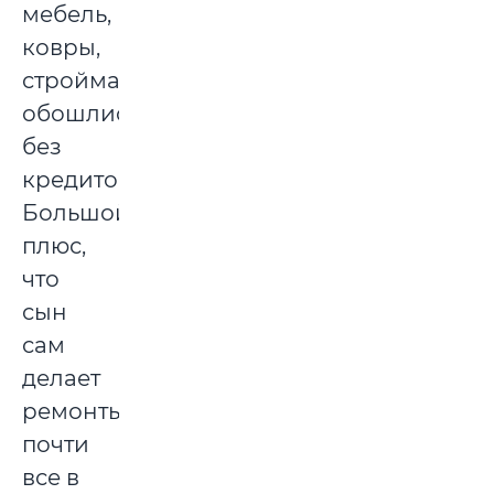
мебель,
ковры,
стройматериалы,
обошлись
без
кредитов.
Большой
плюс,
что
сын
сам
делает
ремонты,
почти
все в