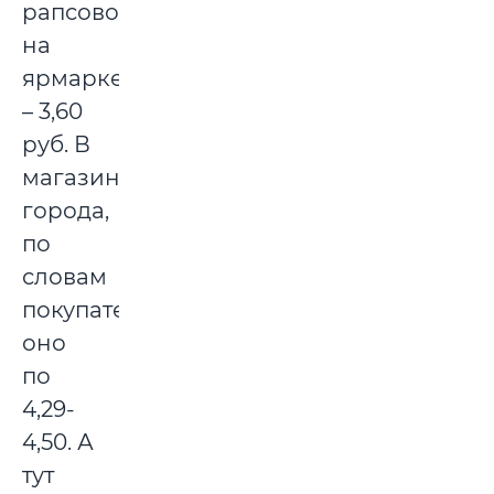
рапсового
на
ярмарке
– 3,60
руб. В
магазинах
города,
по
словам
покупателей,
оно
по
4,29-
4,50. А
тут