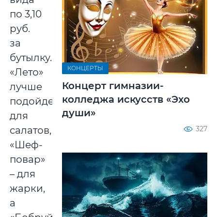
по 3,10
руб.
за
бутылку.
КОНЦЕРТЫ
«Лето»
Концерт гимназии-
лучше
колледжа искусств «Эхо
подойдет
души»
для
салатов,
327
«Шеф-
повар»
– для
жарки,
а