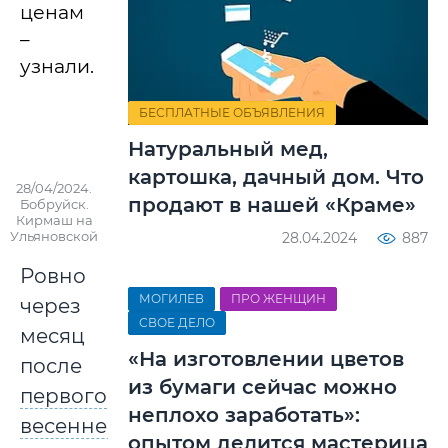
ценам
–
узнали.
БЕСПЛАТНЫЕ ОБЪЯВЛЕНИЯ
Натуральный мед,
картошка, дачный дом. Что
28/04/2024.
продают в нашей «Краме»
Бобруйск.
Кирмаш на
Ульяновской
28.04.2024
887
Ровно
МОГИЛЕВ
ПРО ЖЕНЩИН
через
СВОЕ ДЕЛО
месяц
«На изготовлении цветов
после
из бумаги сейчас можно
первого
неплохо заработать»:
весеннего
опытом делится мастерица