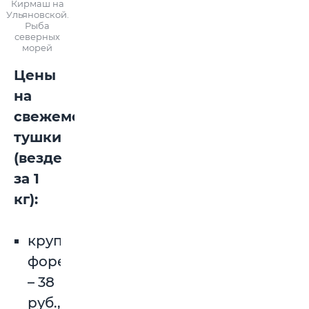
Кирмаш на
Ульяновской.
Рыба
северных
морей
Цены
на
свежемороженые
тушки
(везде
за 1
кг):
крупная
форель
– 38
руб.,