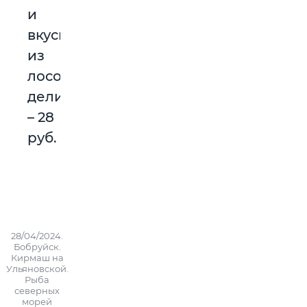
и
вкусный
из
лососевых
деликатесов)
– 28
руб.
28/04/2024.
Бобруйск.
Кирмаш на
Ульяновской.
Рыба
северных
морей