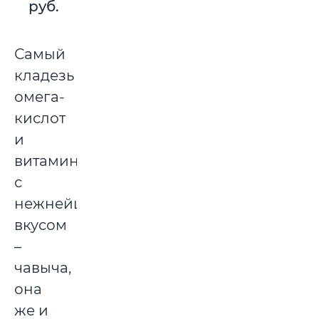
руб.
Самый
кладезь
омега-
кислот
и
витаминов
с
нежнейшим
вкусом
–
чавыча,
она
же и