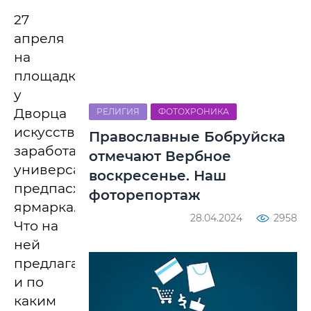
27
апреля
на
площадке
у
Дворца
РЕЛИГИЯ
ФОТОХРОНИКА
искусств
Православные Бобруйска
заработала
отмечают Вербное
универсальная
воскресенье. Наш
предпасхальная
фоторепортаж
ярмарка.
28.04.2024
2958
Что на
ней
предлагают
и по
каким