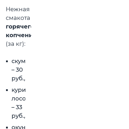
Нежная
смакота
горячего
копчения
(за кг):
скумбрия
– 30
руб.,
курильский
лосось
– 33
руб.,
окунь