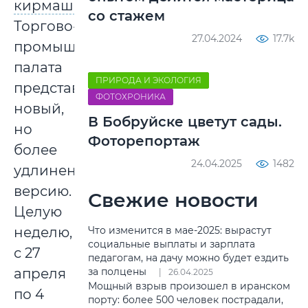
кирмаша
со стажем
Торгово-
27.04.2024
17.7k
промышленная
палата
ПРИРОДА И ЭКОЛОГИЯ
представила
ФОТОХРОНИКА
новый,
В Бобруйске цветут сады.
но
Фоторепортаж
более
24.04.2025
1482
удлиненную
версию.
Свежие новости
Целую
Что изменится в мае-2025: вырастут
неделю,
социальные выплаты и зарплата
с 27
педагогам, на дачу можно будет ездить
за полцены
апреля
26.04.2025
Мощный взрыв произошел в иранском
по 4
порту: более 500 человек пострадали,