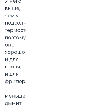
У него
выше,
чем у
подсолнечного,
термостойкость,
поэтому
оно
хорошо
и для
гриля,
и для
фритюра
–
меньше
дымит