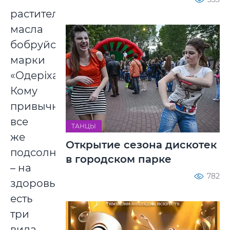
растительные
масла
бобруйской
марки
«Одеріха».
Кому
привычнее
все
ТАНЦЫ
же
Открытие сезона дискотек
подсолнечное
в городском парке
– на
782
здоровье,
есть
три
вида