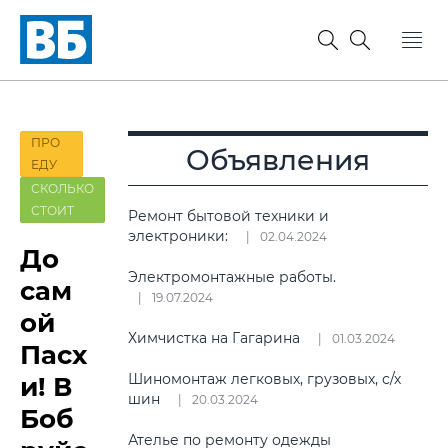
ПРО
Объявления
ЕДУ
СКОЛЬКО
СТОИТ
Ремонт бытовой техники и
электроники:
02.04.2024
До
Электромонтажные работы.
сам
19.07.2024
ой
Химчистка на Гагарина
01.03.2024
Пасх
Шиномонтаж легковых, грузовых, с/х
и! В
шин
20.03.2024
Боб
Ателье по ремонту одежды