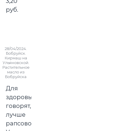
3,20
руб.
28/04/2024.
Бобруйск.
Кирмаш на
Ульяновской.
Растительное
масло из
Бобруйска
Для
здоровья,
говорят,
лучше
рапсовое.