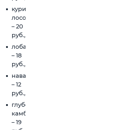
курильский
лосось
– 20
руб.,
лобань
– 18
руб.,
навага
– 12
руб.,
глубоководная
камбала
– 19