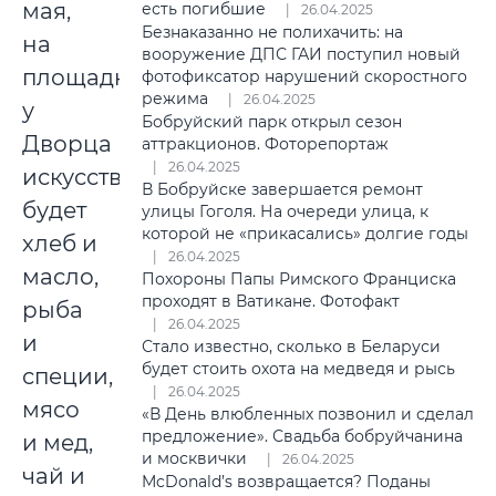
мая,
есть погибшие
26.04.2025
Безнаказанно не полихачить: на
на
вооружение ДПС ГАИ поступил новый
площадке
фотофиксатор нарушений скоростного
режима
26.04.2025
у
Бобруйский парк открыл сезон
Дворца
аттракционов. Фоторепортаж
26.04.2025
искусств
В Бобруйске завершается ремонт
будет
улицы Гоголя. На очереди улица, к
которой не «прикасались» долгие годы
хлеб и
26.04.2025
масло,
Похороны Папы Римского Франциска
проходят в Ватикане. Фотофакт
рыба
26.04.2025
и
Стало известно, сколько в Беларуси
будет стоить охота на медведя и рысь
специи,
26.04.2025
мясо
«В День влюбленных позвонил и сделал
предложение». Свадьба бобруйчанина
и мед,
и москвички
26.04.2025
чай и
McDonald’s возвращается? Поданы