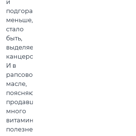
и
подгорает,
меньше,
стало
быть,
выделяет
канцерогенов.
И в
рапсовом
масле,
поясняют
продавцы,
много
витаминов,
полезнейших