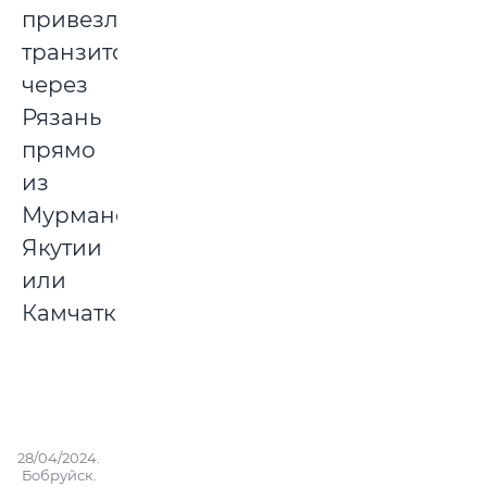
привезли
транзитом
через
Рязань
прямо
из
Мурманска,
Якутии
или
Камчатки.
28/04/2024.
Бобруйск.