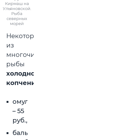
Кирмаш на
Ульяновской.
Рыба
северных
морей
Некоторое
из
многочисленной
рыбы
холодного
копчения:
омуль
– 55
руб.,
балык