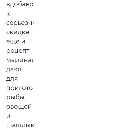
вдобавок
к
серьезной
скидке
еще и
рецепт
маринада
дают
для
приготовления
рыбы,
овощей
и
шашлыков!