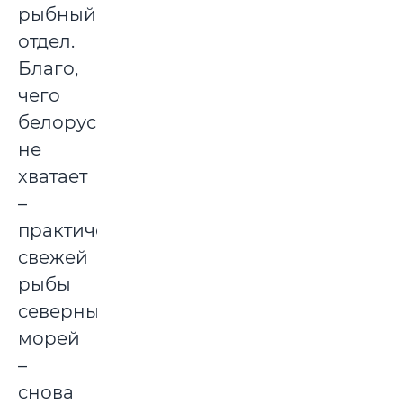
рыбный
отдел.
Благо,
чего
белорусам
не
хватает
–
практически
свежей
рыбы
северных
морей
–
снова