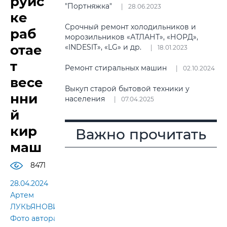
руйс
"Портняжка"
28.06.2023
ке
Срочный ремонт холодильников и
раб
морозильников «АТЛАНТ», «НОРД»,
отае
«INDESIT», «LG» и др.
18.01.2023
т
Ремонт стиральных машин
02.10.2024
весе
Выкуп старой бытовой техники у
нни
населения
07.04.2025
й
кир
Важно прочитать
маш
8471
28.04.2024
Артем
ЛУКЬЯНОВИЧ.
Фото автора