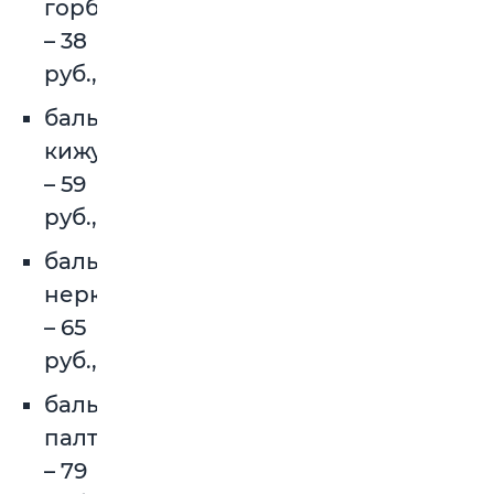
горбуши
– 38
руб.,
балык
кижуча
– 59
руб.,
балык
нерки
– 65
руб.,
балык
палтуса
– 79