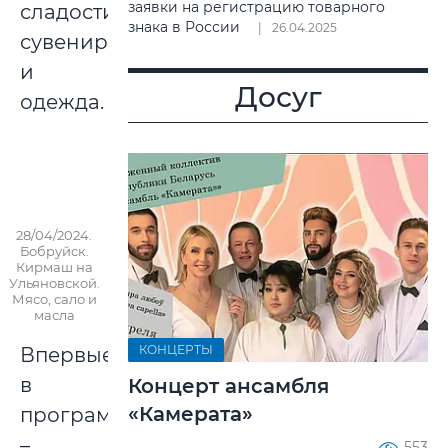
заявки на регистрацию товарного
сладости,
знака в России
26.04.2025
сувениры
и
Досуг
одежда.
28/04/2024.
Бобруйск.
Кирмаш на
Ульяновской.
Мясо, сало и
масла
КОНЦЕРТЫ
Впервые
в
Концерт ансамбля
«Камерата»
программе
–
553