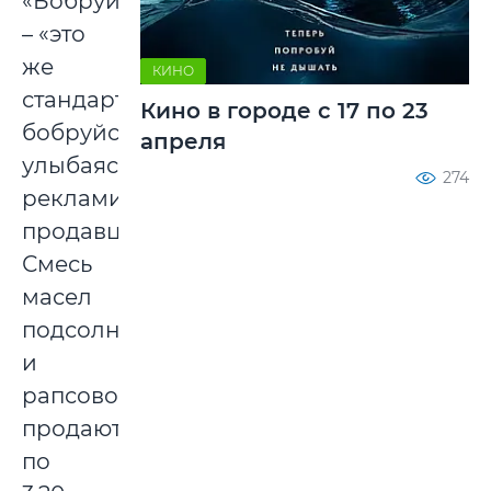
«Бобруйское»
– «это
же
КИНО
стандарт,
Кино в городе с 17 по 23
бобруйское!»,
апреля
улыбаясь,
274
рекламируют
продавцы.
Смесь
масел
подсолнечного
и
рапсового
продают
по