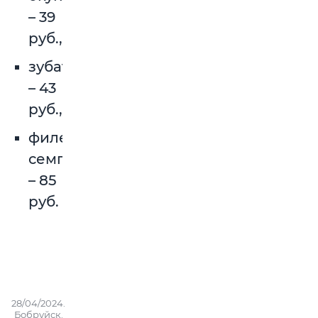
– 39
руб.,
зубатка
– 43
руб.,
филе
семги
– 85
руб.
28/04/2024.
Бобруйск.