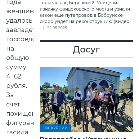
года
Тоннель над Березиной. Увидели
изнанку фандоковского моста и узнали,
женщине
какой еще путепровод в Бобруйске
удалось
скоро уйдет на реконструкцию (видео)
22.05.2025
завладеть
госсредствами
Досуг
на
общую
сумму
4 162
рубля.
За
счет
похищенного
фигурантка
ЭКСКУРСИИ
гасила