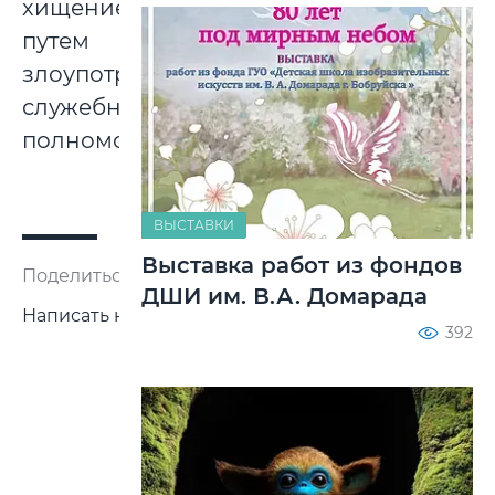
хищение
путем
злоупотребления
служебными
полномочиями.
ВЫСТАВКИ
Выставка работ из фондов
Поделиться:
ДШИ им. В.А. Домарада
Написать нам
392