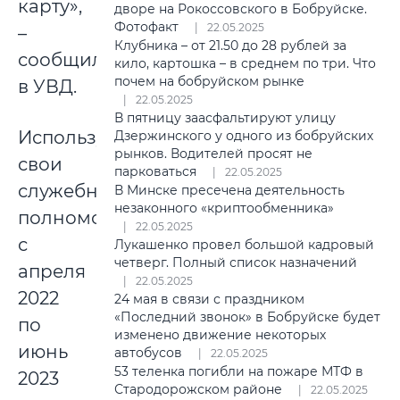
карту»,
дворе на Рокоссовского в Бобруйске.
Фотофакт
22.05.2025
–
Клубника – от 21.50 до 28 рублей за
сообщили
кило, картошка – в среднем по три. Что
почем на бобруйском рынке
в УВД.
22.05.2025
В пятницу заасфальтируют улицу
Используя
Дзержинского у одного из бобруйских
рынков. Водителей просят не
свои
парковаться
22.05.2025
служебные
В Минске пресечена деятельность
незаконного «криптообменника»
полномочия,
22.05.2025
с
Лукашенко провел большой кадровый
четверг. Полный список назначений
апреля
22.05.2025
2022
24 мая в связи с праздником
«Последний звонок» в Бобруйске будет
по
изменено движение некоторых
июнь
автобусов
22.05.2025
53 теленка погибли на пожаре МТФ в
2023
Стародорожском районе
22.05.2025