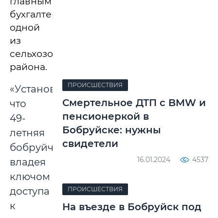
главным
бухгалтером
одной
из
сельхозорганизаций
района.
ПРОИСШЕСТВИЯ
«Установлено,
Смертельное ДТП с BMW и
что
пенсионеркой в
49-
Бобруйске: нужны
летняя
свидетели
бобруйчанка,
16.01.2024
4537
владея
ключом
доступа
ПРОИСШЕСТВИЯ
к
На въезде в Бобруйск под