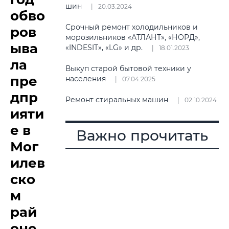
шин
20.03.2024
обво
Срочный ремонт холодильников и
ров
морозильников «АТЛАНТ», «НОРД»,
ыва
«INDESIT», «LG» и др.
18.01.2023
ла
Выкуп старой бытовой техники у
пре
населения
07.04.2025
дпр
Ремонт стиральных машин
02.10.2024
ияти
е в
Важно прочитать
Мог
илев
ско
м
рай
оне