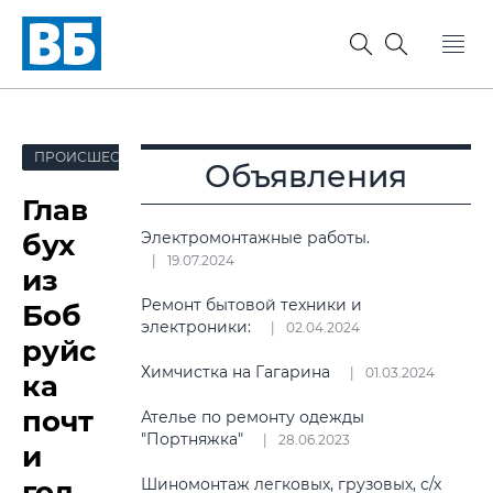
ПРОИСШЕСТВИЯ
Объявления
Глав
бух
Электромонтажные работы.
19.07.2024
из
Ремонт бытовой техники и
Боб
электроники:
02.04.2024
руйс
Химчистка на Гагарина
01.03.2024
ка
почт
Ателье по ремонту одежды
"Портняжка"
28.06.2023
и
год
Шиномонтаж легковых, грузовых, с/х