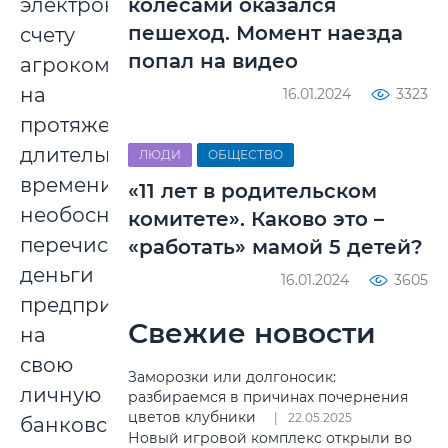
электронному
колесами оказался
пешеход. Момент наезда
счету
попал на видео
агрокомбината,
на
16.01.2024
3323
протяжении
длительного
ЛЮДИ
ОБЩЕСТВО
времени
«11 лет в родительском
необоснованно
комитете». Каково это –
перечисляла
«работать» мамой 5 детей?
деньги
16.01.2024
3605
предприятия
Свежие новости
на
свою
Заморозки или долгоносик:
личную
разбираемся в причинах почернения
цветов клубники
22.05.2025
банковскую
Новый игровой комплекс открыли во