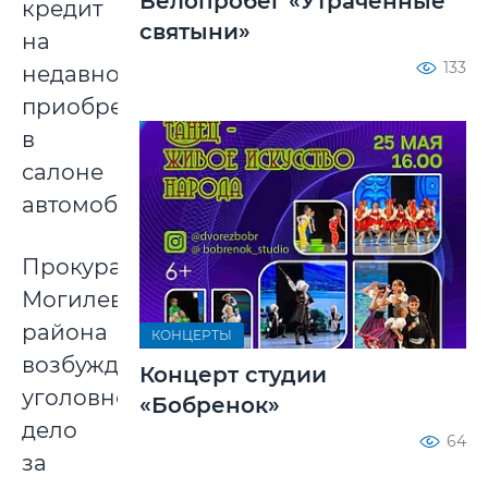
Велопробег «Утраченные
кредит
святыни»
на
133
недавно
приобретенный
в
салоне
автомобиль.
Прокуратурой
Могилевского
района
КОНЦЕРТЫ
возбуждено
Концерт студии
уголовное
«Бобренок»
дело
64
за