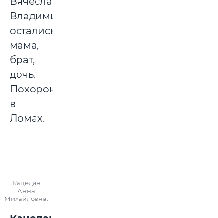
Вячеслава
Владимировича
остались
мама,
брат,
дочь.
Похоронен
в
Ломах.
Кацедан
Анна
Михайловна.