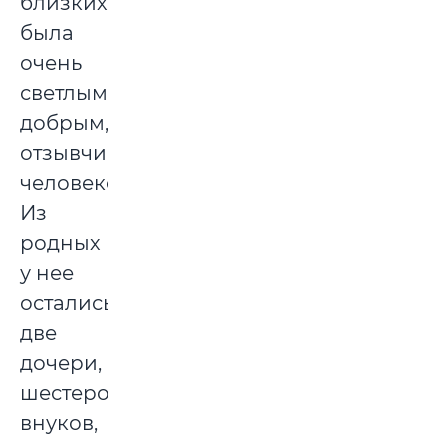
близких,
была
очень
светлым,
добрым,
отзывчивым
человеком.
Из
родных
у нее
остались
две
дочери,
шестеро
внуков,