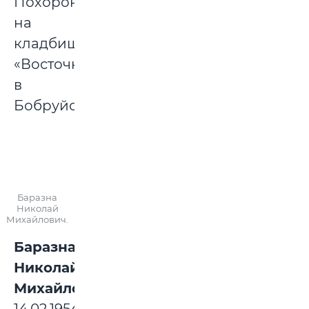
Похоронен
на
кладбище
«Восточное»
в
Бобруйске.
Баразна
Николай
Михайлович.
Баразна
Николай
Михайлович: