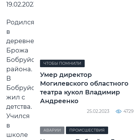
19.02.2023
Родился
в
деревне
Брожа
Бобруйского
ЧТОБЫ ПОМНИЛИ
района.
Умер директор
В
Могилевского областного
Бобруйске
театра кукол Владимир
жил с
Андреенко
детства.
25.02.2023
4729
Учился
в
АВАРИИ
ПРОИСШЕСТВИЯ
школе