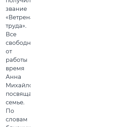
получила
звание
«Ветрена
труда».
Все
свободное
от
работы
время
Анна
Михайловна
посвящала
семье.
По
словам