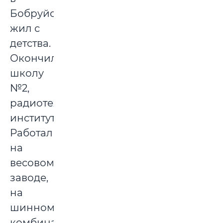
Бобруйске
жил с
детства.
Окончил
школу
№2,
радиотехнический
институт.
Работал
на
весовом
заводе,
на
шинном
комбинате,