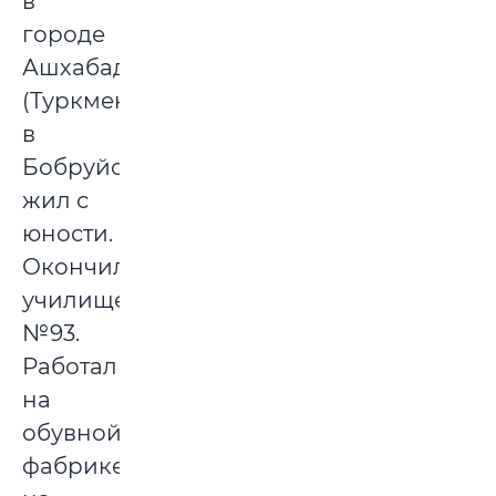
в
городе
Ашхабад
(Туркменистан),
в
Бобруйске
жил с
юности.
Окончил
училище
№93.
Работал
на
обувной
фабрике,