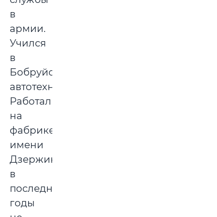
в
армии.
Учился
в
Бобруйском
автотехникуме.
Работал
на
фабрике
имени
Дзержинского,
в
последние
годы