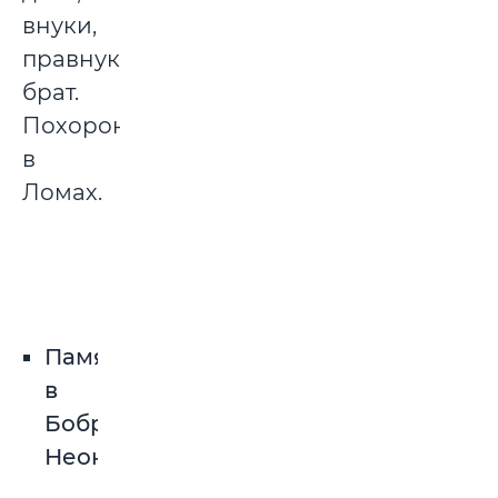
внуки,
правнуки,
брат.
Похоронена
в
Ломах.
Памятники
в
Бобруйске:
НеонГранит