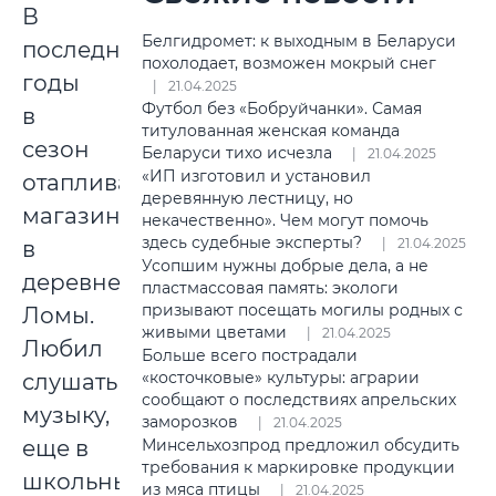
В
Белгидромет: к выходным в Беларуси
последние
похолодает, возможен мокрый снег
годы
21.04.2025
Футбол без «Бобруйчанки». Самая
в
титулованная женская команда
сезон
Беларуси тихо исчезла
21.04.2025
«ИП изготовил и установил
отапливал
деревянную лестницу, но
магазин
некачественно». Чем могут помочь
здесь судебные эксперты?
21.04.2025
в
Усопшим нужны добрые дела, а не
деревне
пластмассовая память: экологи
призывают посещать могилы родных с
Ломы.
живыми цветами
21.04.2025
Любил
Больше всего пострадали
«косточковые» культуры: аграрии
слушать
сообщают о последствиях апрельских
музыку,
заморозков
21.04.2025
еще в
Минсельхозпрод предложил обсудить
требования к маркировке продукции
школьные
из мяса птицы
21.04.2025