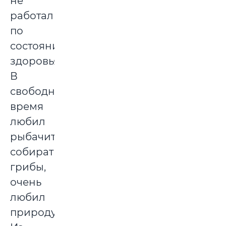
не
работал
по
состоянию
здоровья.
В
свободное
время
любил
рыбачить,
собирать
грибы,
очень
любил
природу.