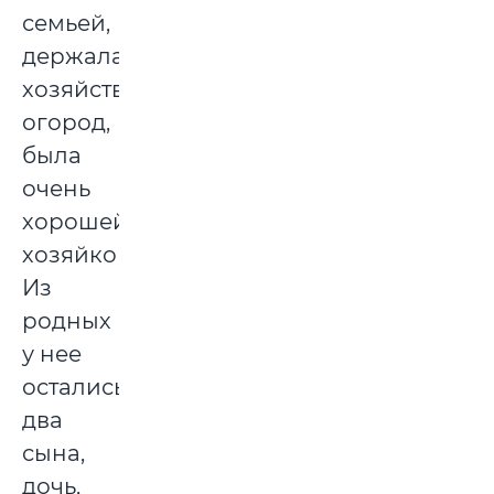
семьей,
держала
хозяйство,
огород,
была
очень
хорошей
хозяйкой.
Из
родных
у нее
остались
два
сына,
дочь,