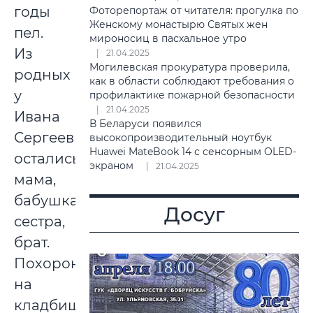
годы
Фоторепортаж от читателя: прогулка по
Женскому монастырю Святых жен
пел.
мироносиц в пасхальное утро
Из
21.04.2025
Могилевская прокуратура проверила,
родных
как в области соблюдают требования о
у
профилактике пожарной безопасности
21.04.2025
Ивана
В Беларуси появился
Сергеевича
высокопроизводительный ноутбук
Huawei MateBook 14 с сенсорным OLED-
остались
экраном
21.04.2025
мама,
бабушка,
Досуг
сестра,
брат.
Похоронен
на
кладбище