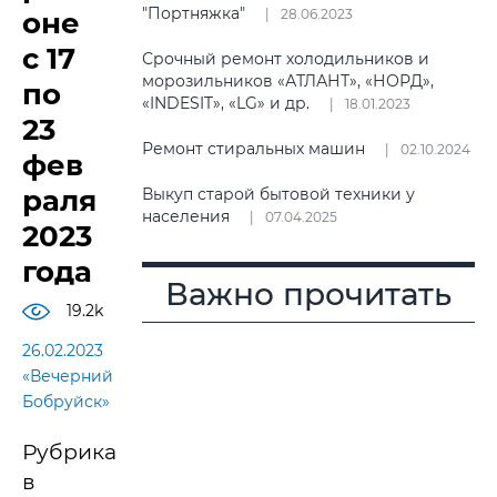
"Портняжка"
оне
28.06.2023
с 17
Срочный ремонт холодильников и
морозильников «АТЛАНТ», «НОРД»,
по
«INDESIT», «LG» и др.
18.01.2023
23
Ремонт стиральных машин
02.10.2024
фев
раля
Выкуп старой бытовой техники у
населения
07.04.2025
2023
года
Важно прочитать
19.2k
26.02.2023
«Вечерний
Бобруйск»
Рубрика
в