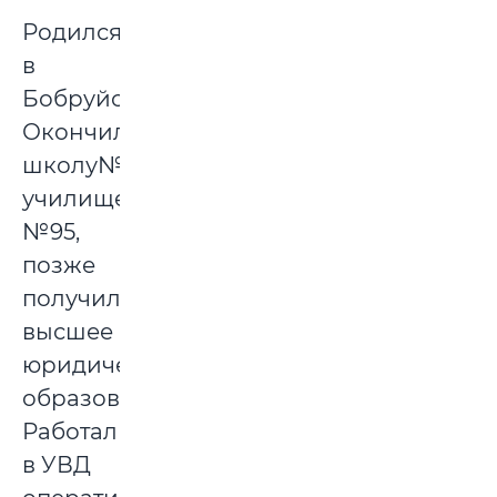
Родился
в
Бобруйске.
Окончил
школу№27,
училище
№95,
позже
получил
высшее
юридическое
образование.
Работал
в УВД