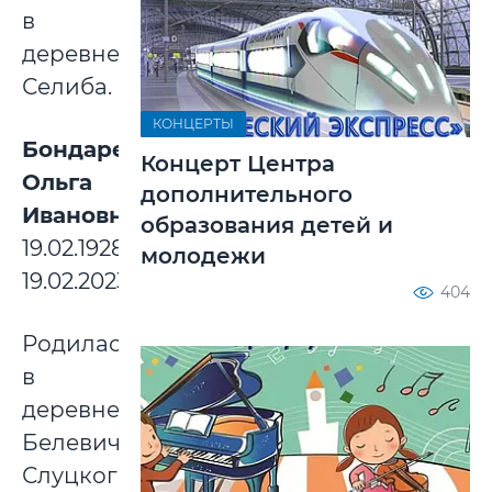
в
деревне
Селиба.
КОНЦЕРТЫ
Бондаренко
Концерт Центра
Ольга
дополнительного
Ивановна:
образования детей и
19.02.1928-
молодежи
19.02.2023
404
Родилась
в
деревне
Белевичи
Слуцкого