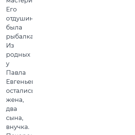
мастерить.
Его
отдушиной
была
рыбалка.
Из
родных
у
Павла
Евгеньевича
остались
жена,
два
сына,
внучка.