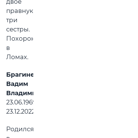
двое
правнуков,
три
сестры.
Похоронена
в
Ломах.
Брагинец
Вадим
Владимирович:
23.06.1969-
23.12.2022
Родился