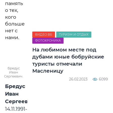
память
о тех,
кого
больше
нет с
ВИДЕО ВБ
ТУРИЗМ И ОТДЫХ
нами.
ФОТОХРОНИКА
На любимом месте под
дубами юные бобруйские
туристы отмечали
Бредус
Масленицу
Иван
Сергеевич.
26.02.2023
6099
Бредус
Иван
Сергеевич:
14.11.1991-