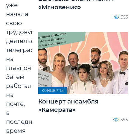
уже
«Мгновения»
начала
353
свою
трудовую
деятельность
телеграфисткой
на
главпочтамте.
Затем
работала
КОНЦЕРТЫ
на
Концерт ансамбля
почте,
«Камерата»
в
395
последнее
время