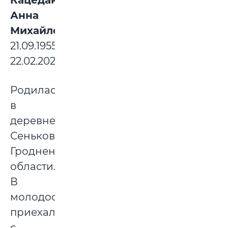
Кацедан
Анна
Михайловна:
21.09.1955-
22.02.2023
Родилась
в
деревне
Сеньковичи
Гродненской
области.
В
молодости
приехала
с