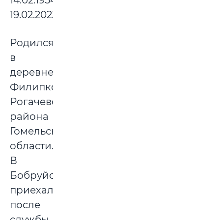
14.02.1954-
19.02.2023
Родился
в
деревне
Филипковичи
Рогачевского
района
Гомельской
области.
В
Бобруйск
приехал
после
службы