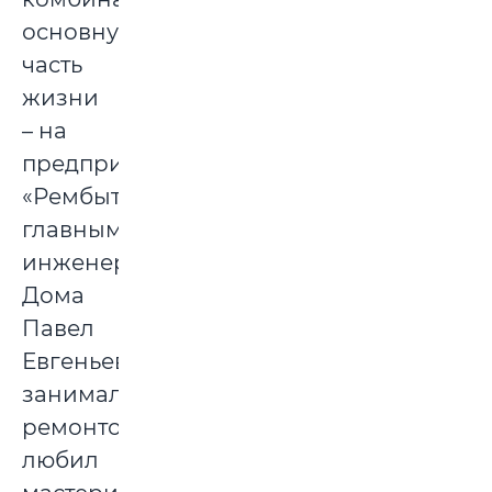
основную
часть
жизни
– на
предприятии
«Рембыттехника»
главным
инженером.
Дома
Павел
Евгеньевич
занимался
ремонтом,
любил