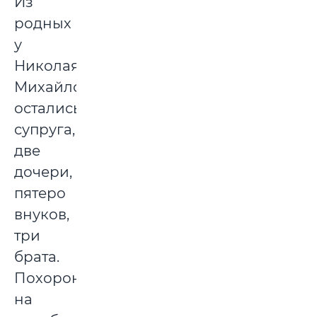
Из
родных
у
Николая
Михайловича
остались
супруга,
две
дочери,
пятеро
внуков,
три
брата.
Похоронен
на