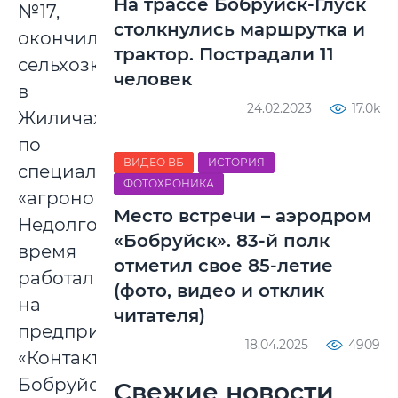
На трассе Бобруйск-Глуск
№17,
столкнулись маршрутка и
окончил
трактор. Пострадали 11
сельхозколледж
человек
в
24.02.2023
17.0k
Жиличах
по
ВИДЕО ВБ
ИСТОРИЯ
специальности
ФОТОХРОНИКА
«агрономом».
Место встречи – аэродром
Недолгое
«Бобруйск». 83-й полк
время
отметил свое 85-летие
работал
(фото, видео и отклик
на
читателя)
предприятии
18.04.2025
4909
«Контакт-
Бобруйск».
Свежие новости