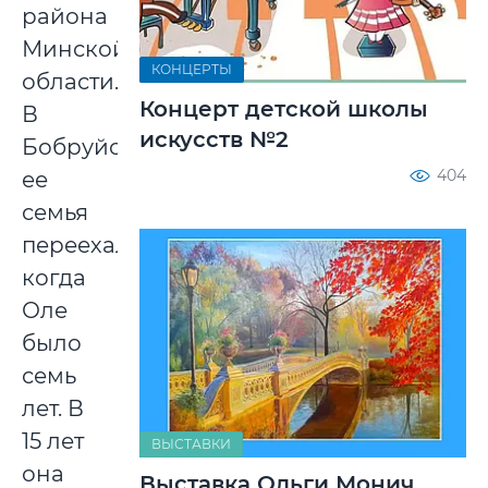
района
Минской
КОНЦЕРТЫ
области.
Концерт детской школы
В
искусств №2
Бобруйск
404
ее
семья
переехала,
когда
Оле
было
семь
лет. В
15 лет
ВЫСТАВКИ
она
Выставка Ольги Монич