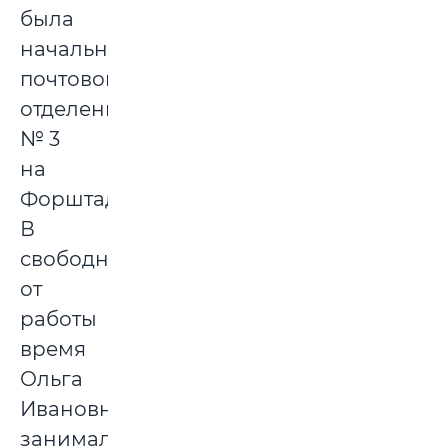
была
начальникам
почтового
отделения
№ 3
на
Форштадте.
В
свободное
от
работы
время
Ольга
Ивановна
занималась