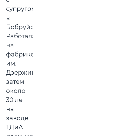
супругом
в
Бобруйск.
Работала
на
фабрике
им.
Дзержинского,
затем
около
30 лет
на
заводе
ТДиА,