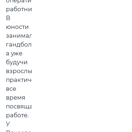
оперативным
работником.
В
юности
занимался
гандболом,
а уже
будучи
взрослым,
практически
все
время
посвящал
работе.
У