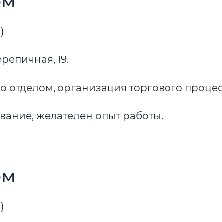
ом
)
репичная, 19.
о отделом, организация торгового процес
ание, желателен опыт работы.
ом
)