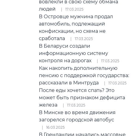
вовлекли в свою схему обмана
людей
17.03.2025
В Островце мужчина продал
автомобиль, подлежащий
конфискации, но схема не
сработала
17.03.2025
В Беларуси создали
информационную систему
контроля на дорогах
17.03.2025
Как накопить дополнительную
пенсию с поддержкой государства:
рассказали в Минтруда
17.03.2025
После еды хочется спать? Это
может быть признаком дефицита
железа
17.03.2025
В Минске во время движения
загорелся городской автобус
16.03.2025
В Гренландии начались массовые