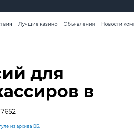
твия
Лучшие казино
Объявления
Новости ком
адьба недели
Чтобы помнили
Организации
Ра
сий для
кассиров в
7652
уле из архива ВБ.