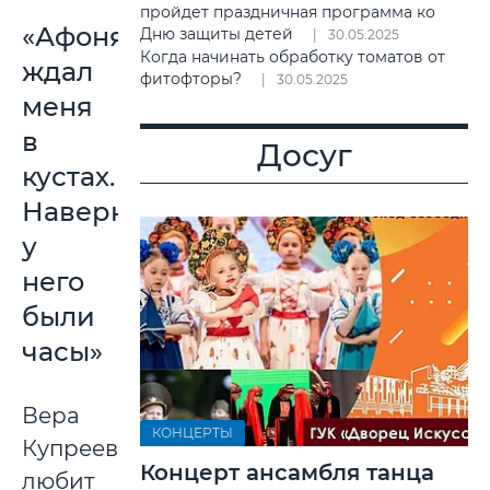
пройдет праздничная программа ко
«Афоня
Дню защиты детей
30.05.2025
Когда начинать обработку томатов от
ждал
фитофторы?
30.05.2025
меня
в
Досуг
кустах.
Наверное,
у
него
были
часы»
Вера
КОНЦЕРТЫ
Купреева
Концерт ансамбля танца
любит