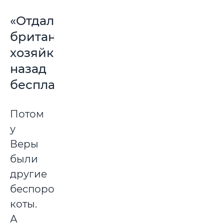
«Отдала
британца
хозяйке
назад
бесплатно»
Потом
у
Веры
были
другие
беспородные
коты.
А