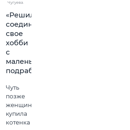
Чугуева.
«Решила
соединить
свое
хобби
с
маленькой
подработкой»
Чуть
позже
женщина
купила
котенка