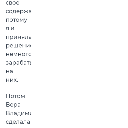
свое
содержание,
потому
я и
приняла
решение
немного
зарабатывать
на
них.
Потом
Вера
Владимировна
сделала