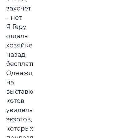
захочет
– нет.
Я Геру
отдала
хозяйке
назад,
бесплатно.
Однажды
на
выставке
котов
увидела
экзотов,
которых
привезли