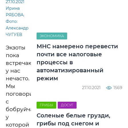
27.10.2021
Ирина
РЯБОВА.
Фото:
Александр
ЧУГУЕВ
ЭКОНОМИКА
МНС намерено перевести
Экзоты
почти все налоговые
пока
процессы в
встречаются
автоматизированный
у нас
режим
нечасто.
Мы
27.10.2021
1569
поговорили
с
ГРИБЫ
ДОСУГ
бобруйчанкой,
Соленые белые грузди,
у
грибы под снегом и
которой