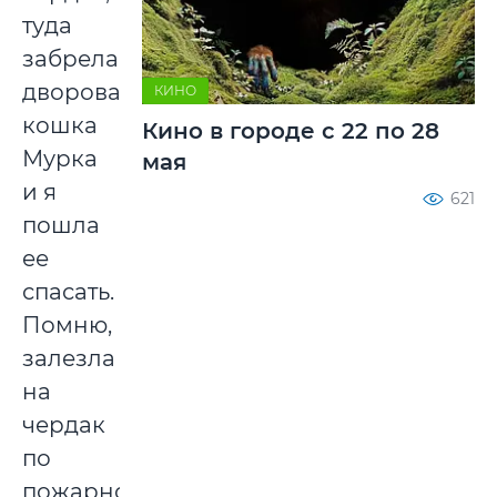
туда
забрела
дворовая
КИНО
кошка
Кино в городе с 22 по 28
Мурка
мая
и я
621
пошла
ее
спасать.
Помню,
залезла
на
чердак
по
пожарной