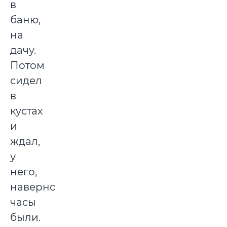
в
баню,
на
дачу.
Потом
сидел
в
кустах
и
ждал,
у
него,
наверно,
часы
были.