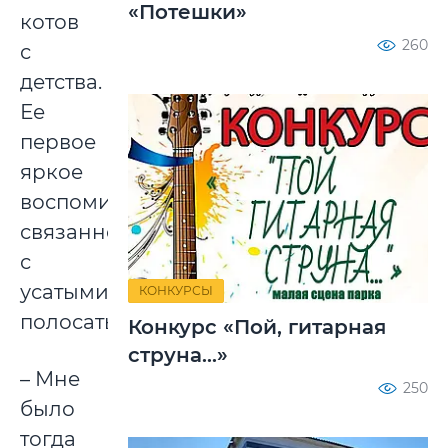
«Потешки»
котов
260
с
детства.
Ее
первое
яркое
воспоминание,
связанное
с
усатыми-
КОНКУРСЫ
полосатыми:
Конкурс «Пой, гитарная
струна...»
– Мне
250
было
тогда