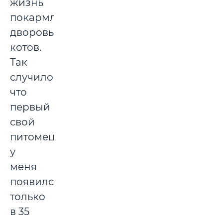
жизнь
покармливала
дворовых
котов.
Так
случилось,
что
первый
свой
питомец
у
меня
появился
только
в 35