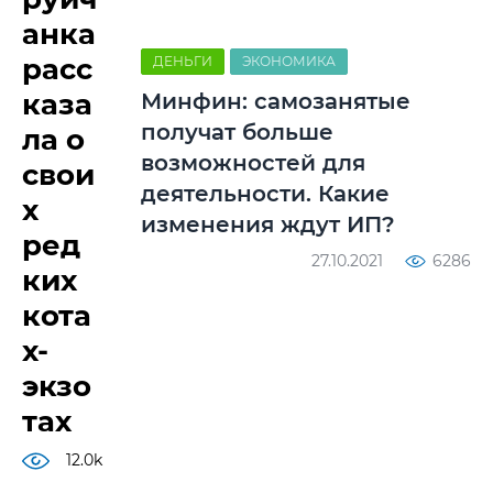
анка
расс
ДЕНЬГИ
ЭКОНОМИКА
каза
Минфин: самозанятые
получат больше
ла о
возможностей для
свои
деятельности. Какие
х
изменения ждут ИП?
ред
27.10.2021
6286
ких
кота
х-
экзо
тах
12.0k