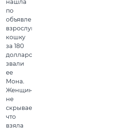
нашла
по
объявлению
взрослую
кошку
за 180
долларов,
звали
ее
Мона.
Женщина
не
скрывает,
что
взяла