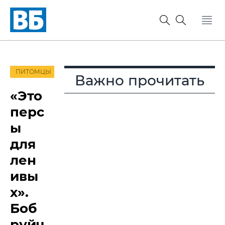
ПИТОМЦЫ
Важно прочитать
«Это
перс
ы
для
лен
ивы
х».
Боб
руйч