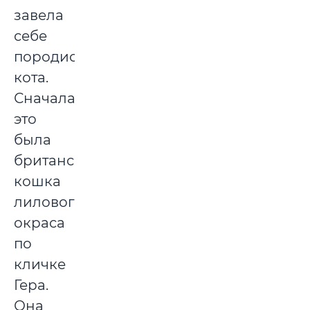
завела
себе
породистого
кота.
Сначала
это
была
британская
кошка
лилового
окраса
по
кличке
Гера.
Она