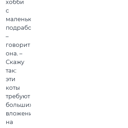
хобби
с
маленькой
подработкой,
–
говорит
она. –
Скажу
так:
эти
коты
требуют
больших
вложений
на