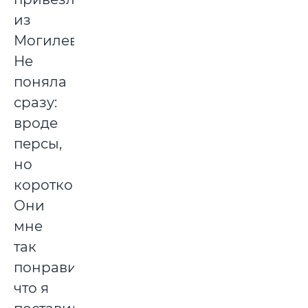
из
Могилева.
Не
поняла
сразу:
вроде
персы,
но
короткошерстные.
Они
мне
так
понравились,
что я