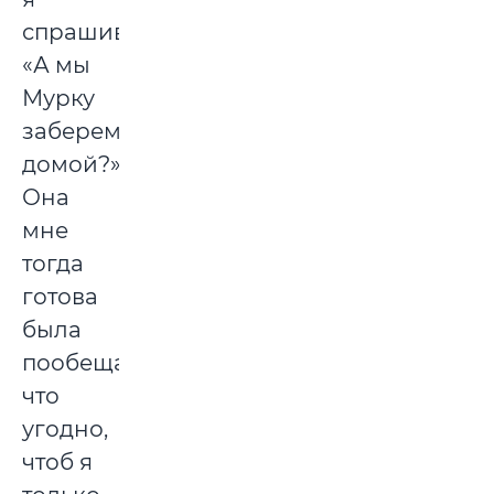
спрашиваю:
«А мы
Мурку
заберем
домой?».
Она
мне
тогда
готова
была
пообещать
что
угодно,
чтоб я