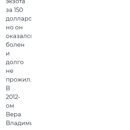
экзота
за 150
долларов,
но он
оказался
болен
и
долго
не
прожил.
В
2012-
ом
Вера
Владимировна