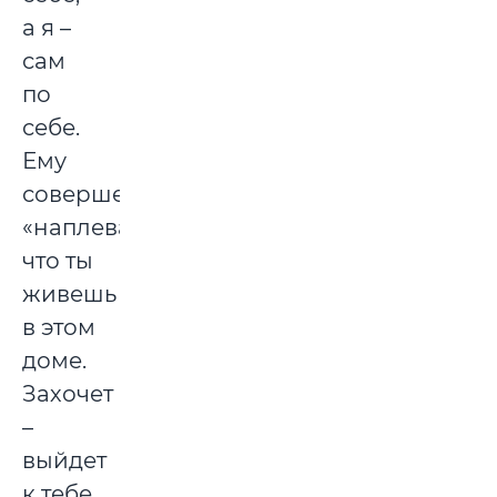
а я –
сам
по
себе.
Ему
совершенно
«наплевать»,
что ты
живешь
в этом
доме.
Захочет
–
выйдет
к тебе,