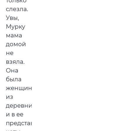
только
слезла.
Увы,
Мурку
мама
домой
не
взяла.
Она
была
женщиной
из
деревни
и в ее
представлении