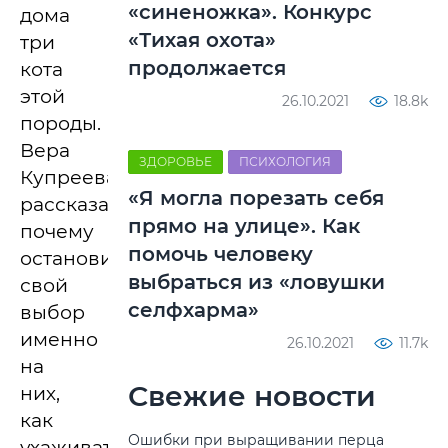
«синеножка». Конкурс
дома
«Тихая охота»
три
продолжается
кота
этой
26.10.2021
18.8k
породы.
Вера
ЗДОРОВЬЕ
ПСИХОЛОГИЯ
Купреева
«Я могла порезать себя
рассказала,
прямо на улице». Как
почему
помочь человеку
остановила
выбраться из «ловушки
свой
селфхарма»
выбор
именно
26.10.2021
11.7k
на
Свежие новости
них,
как
Ошибки при выращивании перца
ухаживать