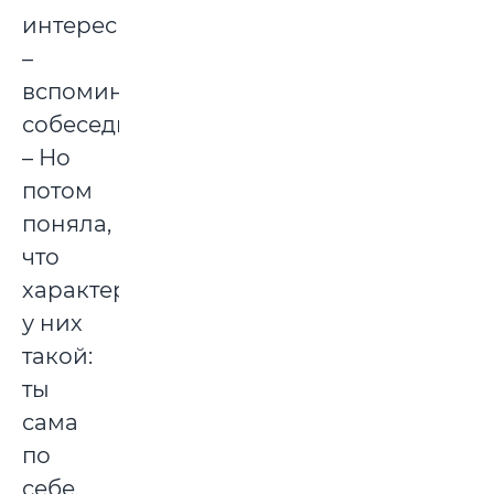
интересными,
–
вспоминает
собеседница.
– Но
потом
поняла,
что
характер
у них
такой:
ты
сама
по
себе,