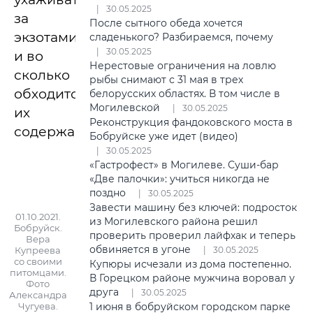
30.05.2025
за
После сытного обеда хочется
экзотами
сладенького? Разбираемся, почему
30.05.2025
и во
Нерестовые ограничения на ловлю
сколько
рыбы снимают с 31 мая в трех
обходится
белорусских областях. В том числе в
Могилевской
30.05.2025
их
Реконструкция фандоковского моста в
содержание.
Бобруйске уже идет (видео)
30.05.2025
«Гастрофест» в Могилеве. Суши-бар
«Две палочки»: учиться никогда не
поздно
30.05.2025
Завести машину без ключей: подросток
01.10.2021.
из Могилевского района решил
Бобруйск.
проверить проверил лайфхак и теперь
Вера
обвиняется в угоне
Купреева
30.05.2025
со своими
Купюры исчезали из дома постепенно.
питомцами.
В Горецком районе мужчина воровал у
Фото
друга
30.05.2025
Александра
Чугуева.
1 июня в бобруйском городском парке