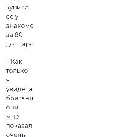
купила
ее у
знакомой
за 80
долларов.
– Как
только
я
увидела
британцев,
они
мне
показались
очень