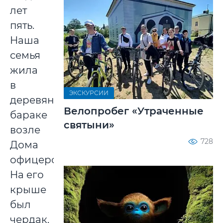
лет
пять.
Наша
семья
жила
в
ЭКСКУРСИИ
деревянном
Велопробег «Утраченные
бараке
святыни»
возле
728
Дома
офицеров.
На его
крыше
был
чердак,