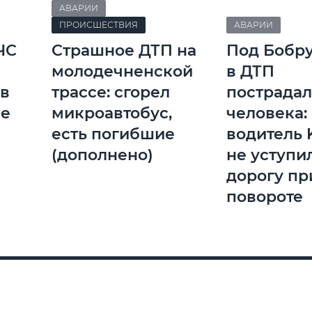
АВАРИИ
ПРОИСШЕСТВИЯ
АВАРИИ
ЧС
Страшное ДТП на
Под Бобр
молодечненской
в ДТП
 в
трассе: сгорел
пострадал
ве
микроавтобус,
человека:
есть погибшие
водитель K
(дополнено)
не уступи
дорогу пр
повороте