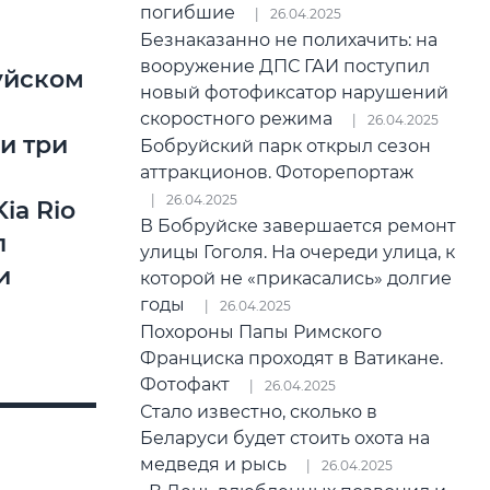
погибшие
26.04.2025
Безнаказанно не полихачить: на
вооружение ДПС ГАИ поступил
уйском
новый фотофиксатор нарушений
скоростного режима
26.04.2025
и три
Бобруйский парк открыл сезон
аттракционов. Фоторепортаж
26.04.2025
ia Rio
В Бобруйске завершается ремонт
л
улицы Гоголя. На очереди улица, к
и
которой не «прикасались» долгие
годы
26.04.2025
Похороны Папы Римского
Франциска проходят в Ватикане.
Фотофакт
26.04.2025
Стало известно, сколько в
Беларуси будет стоить охота на
медведя и рысь
26.04.2025