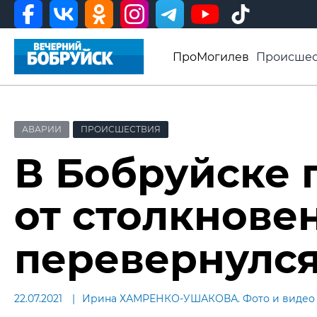
ПроМогилев
Происшес
История
Афиша
Св
Видео ВБ
АВАРИИ
ПРОИСШЕСТВИЯ
В Бобруйске 
от столкнове
перевернулся
22.07.2021
Ирина ХАМРЕНКО-УШАКОВА. Фото и видео 