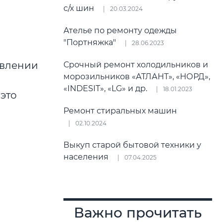
с/х шин
20.03.2024
Ателье по ремонту одежды
"Портняжка"
28.06.2023
авлении
Срочный ремонт холодильников и
морозильников «АТЛАНТ», «НОРД»,
«INDESIT», «LG» и др.
18.01.2023
это
Ремонт стиральных машин
02.10.2024
Выкуп старой бытовой техники у
населения
07.04.2025
Важно прочитать