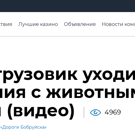
твия
Лучшие казино
Объявления
Новости ком
адьба недели
Чтобы помнили
Организации
Ра
грузовик уход
ния с животны
 (видео)
4969
«Дороги Бобруйска»