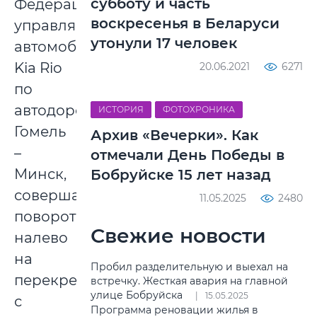
субботу и часть
Федерации,
воскресенья в Беларуси
управляя
утонули 17 человек
автомобилем
Kia Rio
20.06.2021
6271
по
автодороге
ИСТОРИЯ
ФОТОХРОНИКА
Гомель
Архив «Вечерки». Как
–
отмечали День Победы в
Минск,
Бобруйске 15 лет назад
совершая
11.05.2025
2480
поворот
Свежие новости
налево
на
Пробил разделительную и выехал на
перекрестке
встречку. Жесткая авария на главной
улице Бобруйска
15.05.2025
с
Программа реновации жилья в