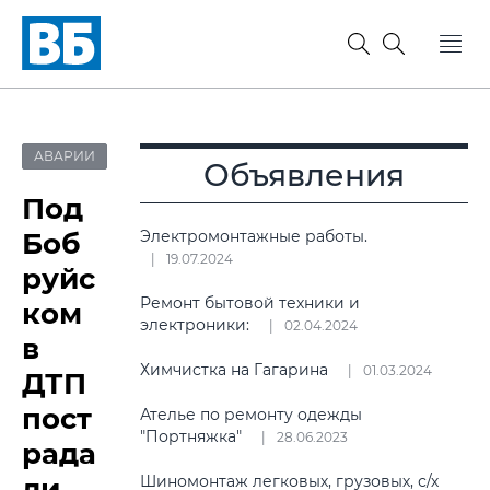
АВАРИИ
Объявления
Под
Боб
Электромонтажные работы.
19.07.2024
руйс
Ремонт бытовой техники и
ком
электроники:
02.04.2024
в
Химчистка на Гагарина
01.03.2024
ДТП
пост
Ателье по ремонту одежды
"Портняжка"
28.06.2023
рада
ли
Шиномонтаж легковых, грузовых, с/х