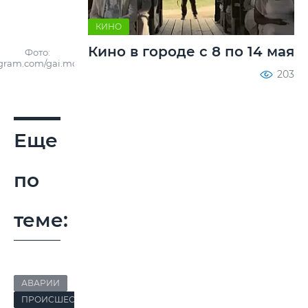
КИНО
Кино в городе с 8 по 14 мая
Фото:
gram.com/gai.mogilev
203
Еще
по
теме:
АВАРИИ
ПРОИСШЕСТВИЯ