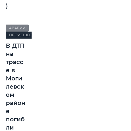
)
АВАРИИ
ПРОИСШЕСТВИЯ
В ДТП
на
трасс
е в
Моги
левск
ом
район
е
погиб
ли