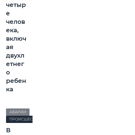
четыр
е
челов
ека,
включ
ая
двухл
етнег
о
ребен
ка
АВАРИИ
ПРОИСШЕСТВИЯ
В