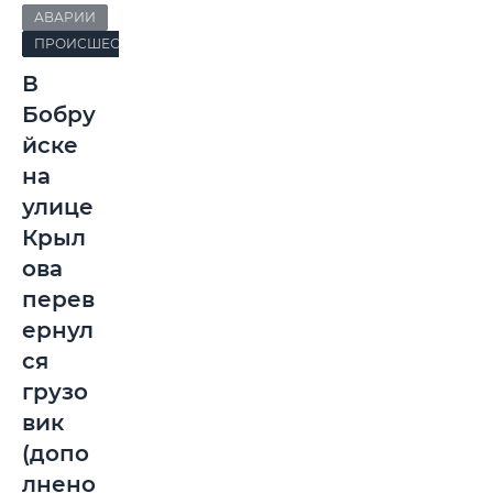
АВАРИИ
ПРОИСШЕСТВИЯ
В
Бобру
йске
на
улице
Крыл
ова
перев
ернул
ся
грузо
вик
(допо
лнено