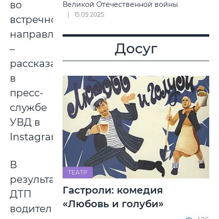
во
Великой Отечественной войны
15.05.2025
встречном
направлении,
Досуг
–
рассказали
в
пресс-
службе
УВД в
Instagram.
В
ТЕАТР
результате
Гастроли: комедия
ДТП
«Любовь и голуби»
водитель