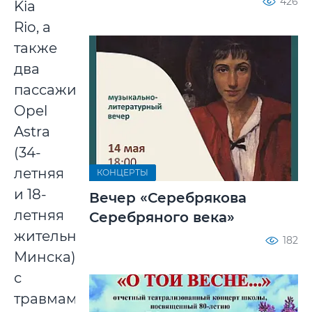
426
Kia
Rio, а
также
два
пассажира
Opel
Astra
(34-
летняя
КОНЦЕРТЫ
и 18-
Вечер «Серебрякова
летняя
Серебряного века»
жительницы
182
Минска)
с
травмами