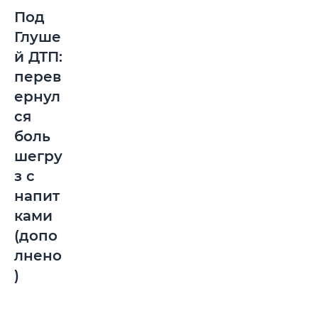
Под
Глуше
й ДТП:
перев
ернул
ся
боль
шегру
з с
напит
ками
(допо
лнено
)