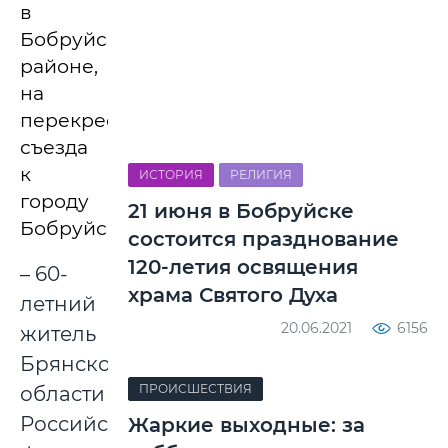
в
Бобруйском
районе,
на
перекрестке
съезда
к
ИСТОРИЯ
РЕЛИГИЯ
городу
21 июня в Бобруйске
Бобруйску.
состоится празднование
120-летия освящения
– 60-
храма Святого Духа
летний
20.06.2021
6156
житель
Брянской
ПРОИСШЕСТВИЯ
области
Российской
Жаркие выходные: за