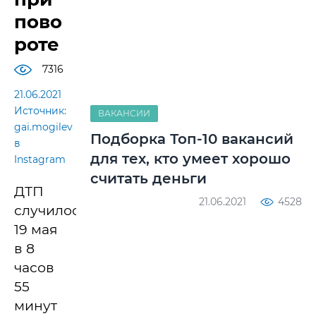
пово
роте
7316
21.06.2021
Источник:
ВАКАНСИИ
gai.mogilev
Подборка Топ-10 вакансий
в
для тех, кто умеет хорошо
Instagram
считать деньги
ДТП
21.06.2021
4528
случилось
19 мая
в 8
часов
55
минут