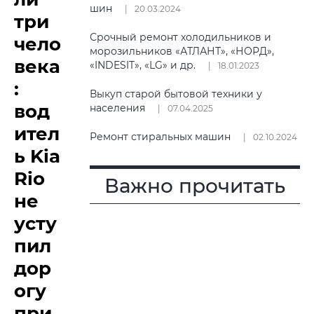
шин
20.03.2024
три
Срочный ремонт холодильников и
чело
морозильников «АТЛАНТ», «НОРД»,
века
«INDESIT», «LG» и др.
18.01.2023
:
Выкуп старой бытовой техники у
вод
населения
07.04.2025
ител
Ремонт стиральных машин
02.10.2024
ь Kia
Rio
Важно прочитать
не
усту
пил
дор
огу
при