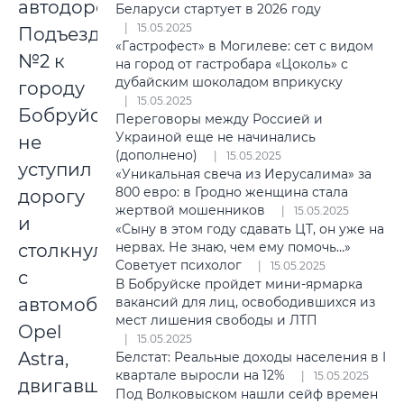
автодорогой
Беларуси стартует в 2026 году
15.05.2025
Подъезд
«Гастрофест» в Могилеве: сет с видом
№2 к
на город от гастробара «Цоколь» с
дубайским шоколадом вприкуску
городу
15.05.2025
Бобруйску,
Переговоры между Россией и
Украиной еще не начинались
не
(дополнено)
15.05.2025
уступил
«Уникальная свеча из Иерусалима» за
800 евро: в Гродно женщина стала
дорогу
жертвой мошенников
15.05.2025
и
«Сыну в этом году сдавать ЦТ, он уже на
нервах. Не знаю, чем ему помочь…»
столкнулся
Советует психолог
15.05.2025
с
В Бобруйске пройдет мини-ярмарка
автомобилем
вакансий для лиц, освободившихся из
мест лишения свободы и ЛТП
Opel
15.05.2025
Astra,
Белстат: Реальные доходы населения в I
квартале выросли на 12%
15.05.2025
двигавшимся
Под Волковыском нашли сейф времен