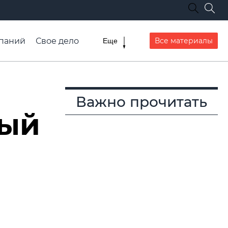
паний
Свое дело
Все материалы
Еще
списание транспорта
Важно прочитать
вый