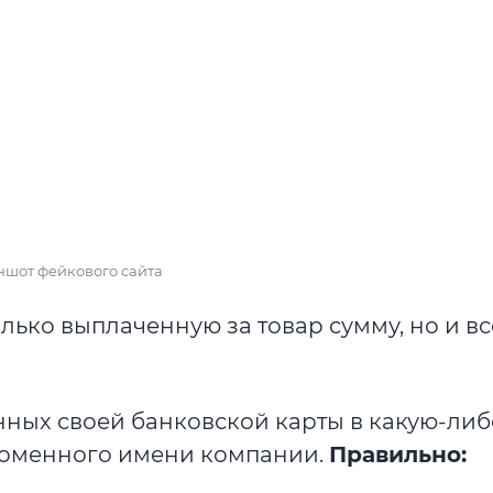
шот фейкового сайта
олько выплаченную за товар сумму, но и вс
нных своей банковской карты в какую-ли
доменного имени компании.
Правильно: