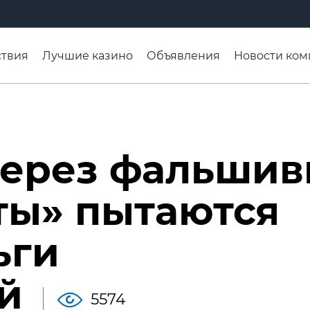
твия
Лучшие казино
Объявления
Новости ком
адьба недели
Чтобы помнили
Организации
Ра
ерез фальши
ты» пытаются
ьги
й
5574