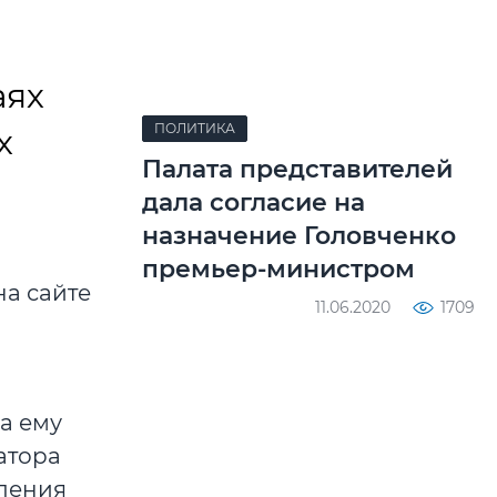
аях
ПОЛИТИКА
х
Палата представителей
дала согласие на
назначение Головченко
премьер-министром
на сайте
11.06.2020
1709
а ему
атора
мления