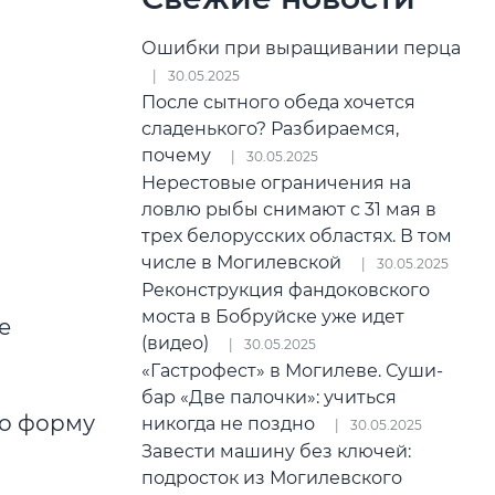
Ошибки при выращивании перца
30.05.2025
После сытного обеда хочется
сладенького? Разбираемся,
почему
30.05.2025
Нерестовые ограничения на
ловлю рыбы снимают с 31 мая в
трех белорусских областях. В том
числе в Могилевской
30.05.2025
Реконструкция фандоковского
моста в Бобруйске уже идет
е
(видео)
30.05.2025
«Гастрофест» в Могилеве. Суши-
бар «Две палочки»: учиться
бо форму
никогда не поздно
30.05.2025
Завести машину без ключей:
подросток из Могилевского