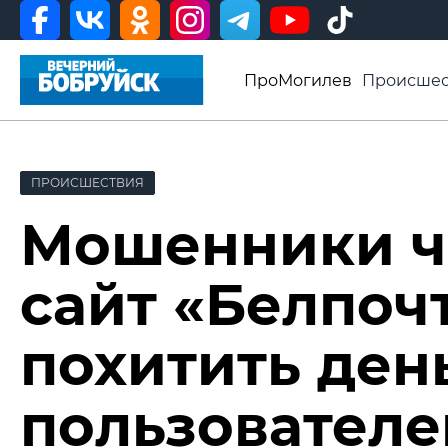
ПроМогилев
Происшес
История
Афиша
Св
Видео ВБ
ПРОИСШЕСТВИЯ
Мошенники ч
сайт «Белпоч
похитить ден
пользователе