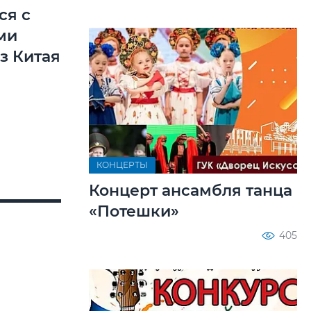
ся с
ми
з Китая
КОНЦЕРТЫ
Концерт ансамбля танца
«Потешки»
405