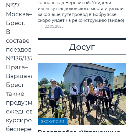
Тоннель над Березиной. Увидели
№27
изнанку фандоковского моста и узнали,
Москва–
какой еще путепровод в Бобруйске
скоро уйдет на реконструкцию (видео)
Брест.
22.05.2025
В
составе
Досуг
поездов
№136/137
Прага–
Варшава–
Брест
также
предусмотрено
ежедневное
курсирование
ЭКСКУРСИИ
беспересадочных