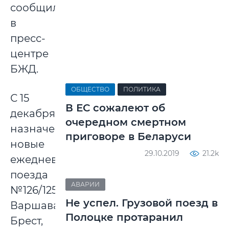
сообщили
в
пресс-
центре
БЖД.
ОБЩЕСТВО
ПОЛИТИКА
С 15
В ЕС сожалеют об
декабря
очередном смертном
назначены
приговоре в Беларуси
новые
29.10.2019
21.2k
ежедневные
поезда
АВАРИИ
№126/125
Не успел. Грузовой поезд в
Варшава–
Полоцке протаранил
Брест,