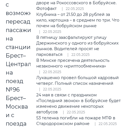
дворе на Рокоссовского в Бобруйске.
с
Фотофакт
22.05.2025
возможностью
Клубника – от 21.50 до 28 рублей за
кило, картошка – в среднем по три. Что
пересадки
почем на бобруйском рынке
пассажиров
22.05.2025
В пятницу заасфальтируют улицу
на
Дзержинского у одного из бобруйских
станции
рынков. Водителей просят не
парковаться
Брест–
22.05.2025
В Минске пресечена деятельность
Центральный
незаконного «криптообменника»
на
22.05.2025
Лукашенко провел большой кадровый
поезд
четверг. Полный список назначений
№96
22.05.2025
24 мая в связи с праздником
Брест–
«Последний звонок» в Бобруйске будет
Москва
изменено движение некоторых
автобусов
22.05.2025
и с
53 теленка погибли на пожаре МТФ в
поезда
Стародорожском районе
22.05.2025