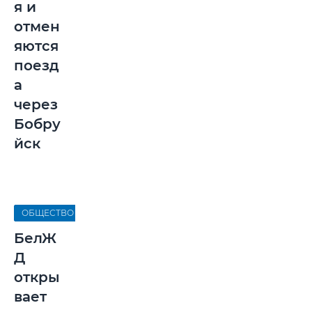
я и
отмен
яются
поезд
а
через
Бобру
йск
ОБЩЕСТВО
БелЖ
Д
откры
вает