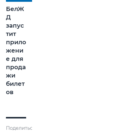
БелЖ
Д
запус
тит
прило
жени
е для
прода
жи
билет
ов
Поделиться: