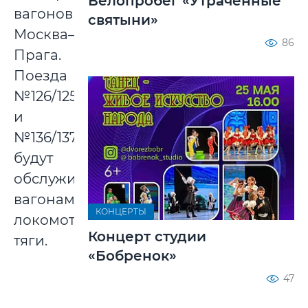
Велопробег «Утраченные
вагонов
святыни»
Москва–
86
Прага.
Поезда
№126/125
и
№136/137
будут
обслуживаться
вагонами
КОНЦЕРТЫ
локомотивной
Концерт студии
тяги.
«Бобренок»
47