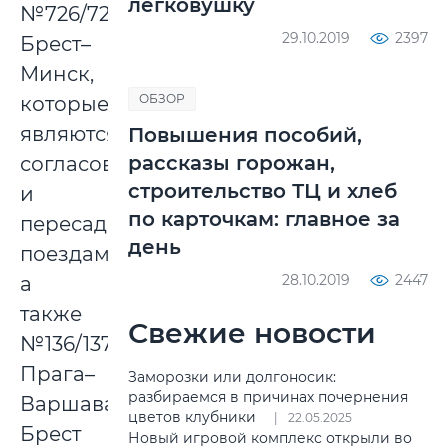
легковушку
№726/725
29.10.2019
2397
Брест–
Минск,
ОБЗОР
которые
являются
Повышения пособий,
рассказы горожан,
согласованными
строительство ТЦ и хлеб
и
по карточкам: главное за
пересадочными
день
поездами,
28.10.2019
2447
а
также
Свежие новости
№136/137
Прага–
Заморозки или долгоносик:
разбираемся в причинах почернения
Варшава–
цветов клубники
22.05.2025
Брест
Новый игровой комплекс открыли во