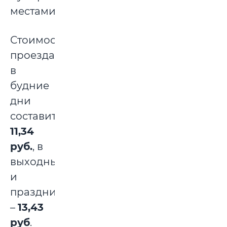
местами.
Стоимость
проезда
в
будние
дни
составит
11,34
руб.
, в
выходные
и
праздничные
–
13,43
руб
.