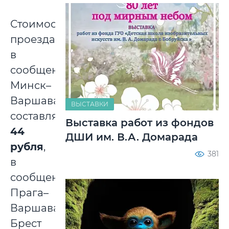
Стоимость
проезда
в
сообщении
Минск–
Варшава
ВЫСТАВКИ
составляет
Выставка работ из фондов
44
ДШИ им. В.А. Домарада
рубля
,
381
в
сообщении
Прага–
Варшава–
Брест