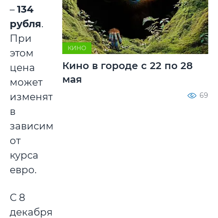
–
134
рубля
.
При
КИНО
этом
Кино в городе с 22 по 28
цена
мая
может
изменяться
69
в
зависимости
от
курса
евро.
С 8
декабря