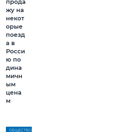
прода
жу на
некот
орые
поезд
а в
Росси
ю по
дина
мичн
ым
цена
м
ОБЩЕСТВО