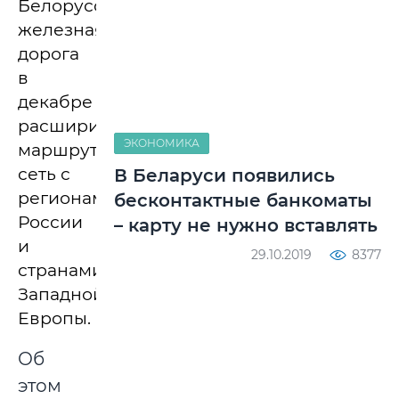
Белорусская
железная
дорога
в
декабре
расширит
ЭКОНОМИКА
маршрутную
сеть с
В Беларуси появились
регионами
бесконтактные банкоматы
России
– карту не нужно вставлять
и
29.10.2019
8377
странами
Западной
Европы.
Об
этом