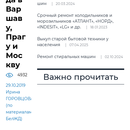
шин
20.03.2024
Вар
Срочный ремонт холодильников и
шав
морозильников «АТЛАНТ», «НОРД»,
у,
«INDESIT», «LG» и др.
18.01.2023
Праг
Выкуп старой бытовой техники у
у и
населения
07.04.2025
Мос
Ремонт стиральных машин
02.10.2024
кву
Важно прочитать
4932
29.10.2019
Ирина
ГОРОВЦОВА
(по
материалам
БелЖД)