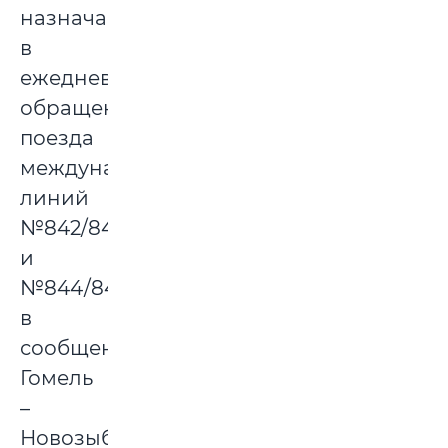
назначает
в
ежедневное
обращение
поезда
международных
линий
№842/841
и
№844/843
в
сообщении
Гомель
–
Новозыбков