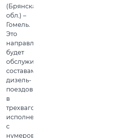
(Брянская
обл.) –
Гомель.
Это
направление
будет
обслуживаться
составами
дизель-
поездов
в
трехвагонном
исполнении
с
нумерованными