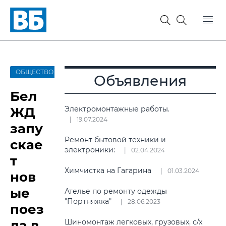
ОБЩЕСТВО
Объявления
Бел
ЖД
Электромонтажные работы.
19.07.2024
запу
Ремонт бытовой техники и
скае
электроники:
02.04.2024
т
Химчистка на Гагарина
01.03.2024
нов
ые
Ателье по ремонту одежды
"Портняжка"
28.06.2023
поез
да в
Шиномонтаж легковых, грузовых, с/х