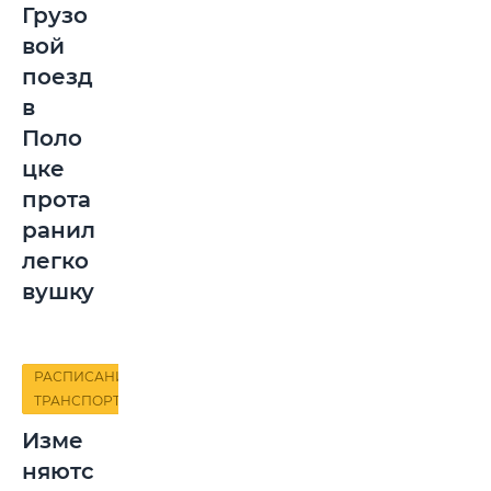
Грузо
вой
поезд
в
Поло
цке
прота
ранил
легко
вушку
РАСПИСАНИЕ
ТРАНСПОРТА
Изме
няютс