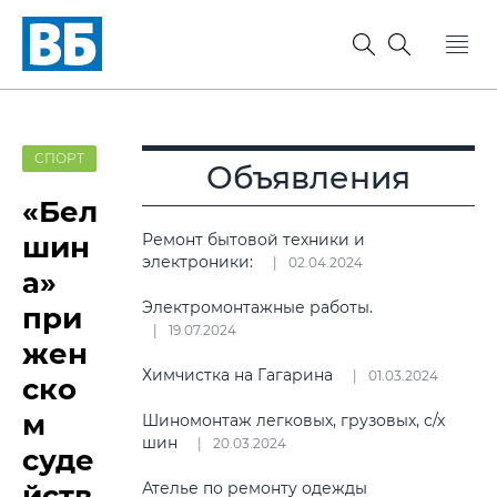
СПОРТ
Объявления
«Бел
шин
Ремонт бытовой техники и
электроники:
02.04.2024
а»
Электромонтажные работы.
при
19.07.2024
жен
Химчистка на Гагарина
01.03.2024
ско
м
Шиномонтаж легковых, грузовых, с/х
шин
20.03.2024
суде
йств
Ателье по ремонту одежды