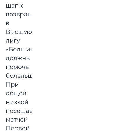
шаг к
возвращению
в
Высшую
лигу
«Белшине»
должны
помочь
болельщики.
При
общей
низкой
посещаемости
матчей
Первой