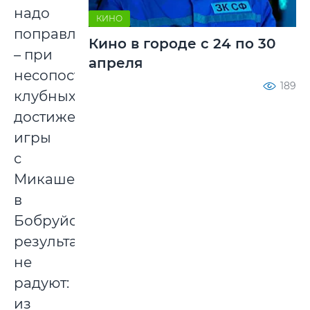
надо
КИНО
поправлять
Кино в городе с 24 по 30
– при
апреля
несопоставимых
189
клубных
достижениях
игры
с
Микашевичами
в
Бобруйске
результатами
не
радуют:
из