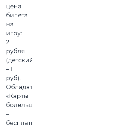
цена
билета
на
игру:
2
рубля
(детский
– 1
руб).
Обладателям
«Карты
болельщика»
–
бесплатно.