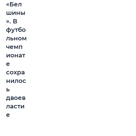
«Бел
шины
». В
футбо
льном
чемп
ионат
е
сохра
нилос
ь
двоев
ласти
е