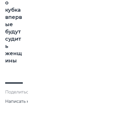
о
кубка
вперв
ые
будут
судит
ь
женщ
ины
Поделиться:
Написать нам