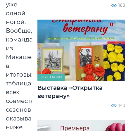
уже
168
одной
ногой.
Вообще,
команда
из
Микашевич
в
итоговых
ВЫСТАВКИ
таблицах
Выставка «Открытка
всех
ветерану»
совместных
140
сезонов
оказывалась
ниже