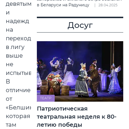
девятым
в Беларуси на Радуницу
28.04.2025
и
надежд
Досуг
на
переход
в лигу
выше
не
испытывает.
В
отличие
от
ТЕАТР
«Белшины»,
Патриотическая
которая
театральная неделя к 80-
летию победы
там