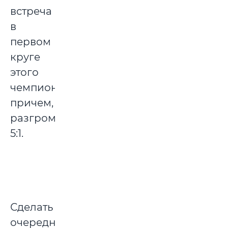
встреча
в
первом
круге
этого
чемпионата,
причем,
разгромной,
5:1.
Сделать
очередной