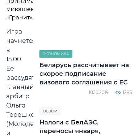
принимать
микашевичский
«Гранит».
Игра
начнется
в
ЭКОНОМИКА
15.00.
Беларусь рассчитывает на
Ее
скорое подписание
рассудят
визового соглашения с ЕС
главный
10.10.2019
1285
арбитр
Ольга
ОБЗОР
Терешко
Налоги с БелАЭС,
(Молодечно)
переносы января,
и