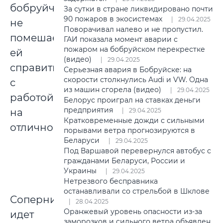
бобруйчан
За сутки в стране ликвидировано почти
90 пожаров в экосистемах
29.04.2025
не
Поворачивал налево и не пропустил.
помешает
ГАИ показала момент аварии с
пожаром на бобруйском перекрестке
ей
(видео)
29.04.2025
справиться
Серьезная авария в Бобруйске: на
скорости столкнулись Audi и VW. Одна
с
из машин сгорела (видео)
29.04.2025
работой
Белорус проиграл на ставках деньги
предприятия
на
29.04.2025
Кратковременные дожди с сильными
отлично.
порывами ветра прогнозируются в
Беларуси
29.04.2025
Под Варшавой перевернулся автобус с
гражданами Беларуси, России и
Украины
29.04.2025
Нетрезвого бесправника
останавливали со стрельбой в Шклове
Соперник
28.04.2025
Оранжевый уровень опасности из-за
идет
заморозков и сильного ветра объявлен