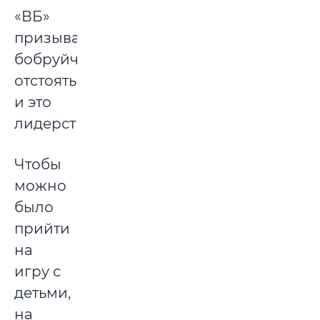
«ВБ»
призывает
бобруйчан
отстоять
и это
лидерство!
Чтобы
можно
было
прийти
на
игру с
детьми,
на