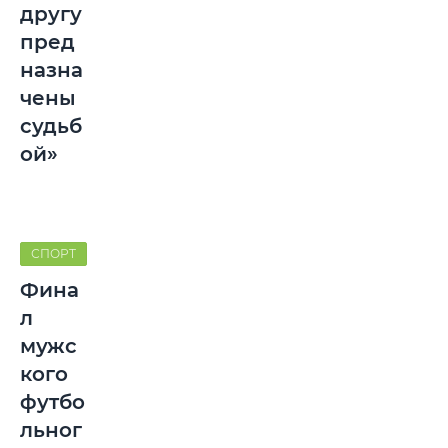
другу
пред
назна
чены
судьб
ой»
СПОРТ
Фина
л
мужс
кого
футбо
льног