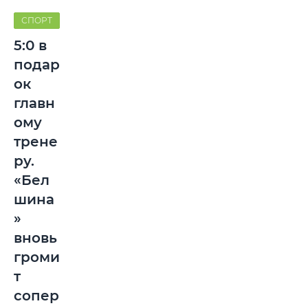
СПОРТ
5:0 в
подар
ок
главн
ому
трене
ру.
«Бел
шина
»
вновь
громи
т
сопер