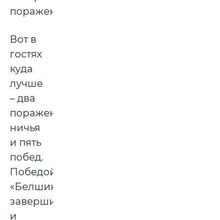
поражениях.
Вот в
гостях
куда
лучше
– два
поражения,
ничья
и пять
побед.
Победой
«Белшины»
завершилась
и