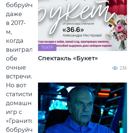
бобруйчан,
даже
в 2017-
м,
когда
ТЕАТР
выиграла
Спектакль «Букет»
обе
очные
236
встречи.
Но вот
статистику
домашних
игр с
«Гранитом»
бобруйчанам