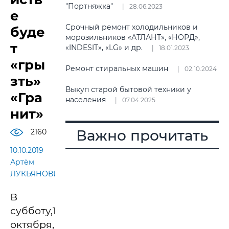
"Портняжка"
28.06.2023
е
Срочный ремонт холодильников и
буде
морозильников «АТЛАНТ», «НОРД»,
т
«INDESIT», «LG» и др.
18.01.2023
«гры
Ремонт стиральных машин
02.10.2024
зть»
Выкуп старой бытовой техники у
«Гра
населения
07.04.2025
нит»
Важно прочитать
2160
10.10.2019
Артём
ЛУКЬЯНОВИЧ
В
субботу,12
октября,