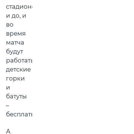
стадионе
и до, и
во
время
матча
будут
работать
детские
горки
и
батуты
–
бесплатно.
А