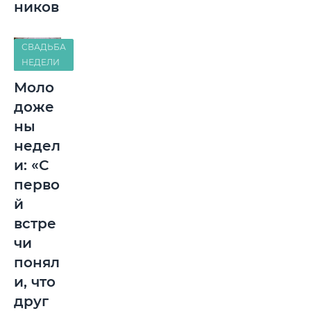
ников
СВАДЬБА
НЕДЕЛИ
Моло
доже
ны
недел
и: «С
перво
й
встре
чи
понял
и, что
друг