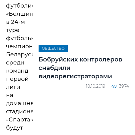
футболисты
«Белшины»
в 24-м
туре
футбольного
чемпионата
ОБЩЕСТВО
Беларуси
Бобруйских контролеров
среди
снабдили
команд
видеорегистраторами
первой
лиги
10.10.2019
3974
на
домашнем
стадионе
«Спартак»
будут