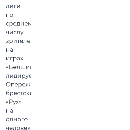
лиги
по
среднему
числу
зрителей
на
играх
«Белшина»
лидирует.
Опережая
брестский
«Рух»
на
одного
человека.