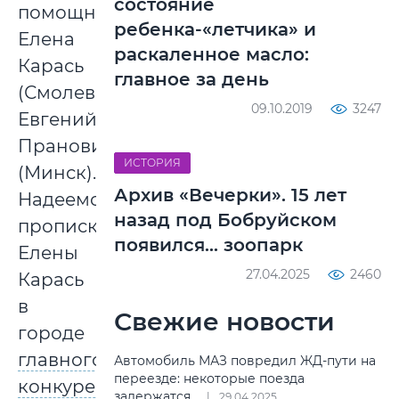
состояние
помощники
ребенка-«летчика» и
Елена
раскаленное масло:
Карась
главное за день
(Смолевичи),
09.10.2019
3247
Евгений
Пранович
ИСТОРИЯ
(Минск).
Архив «Вечерки». 15 лет
Надеемся,
назад под Бобруйском
прописка
появился... зоопарк
Елены
27.04.2025
2460
Карась
в
Свежие новости
городе
главного
Автомобиль МАЗ повредил ЖД-пути на
переезде: некоторые поезда
конкурента
задержатся
29.04.2025