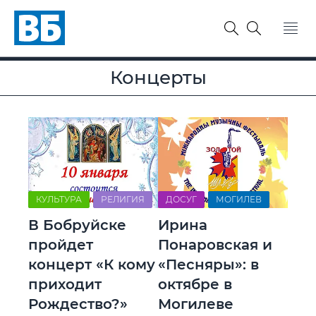
Концерты
КУЛЬТУРА
РЕЛИГИЯ
ДОСУГ
МОГИЛЕВ
В Бобруйске
Ирина
пройдет
Понаровская и
концерт «К кому
«Песняры»: в
приходит
октябре в
Рождество?»
Могилеве