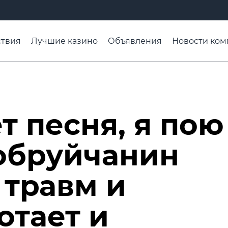
твия
Лучшие казино
Объявления
Новости ком
адьба недели
Чтобы помнили
Организации
Ра
т песня, я пою
бобруйчанин
 травм и
отает и