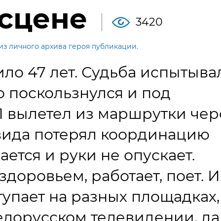
 сцене
3420
из личного архива героя публикации.
о 47 лет. Судьба испытывал
то поскользнулся и под
П вылетел из маршрутки чер
овида потерял координацию
ется и руки не опускает.
доровьем, работает, поет. И
ступает на разных площадках,
елорусском телевидении, да 