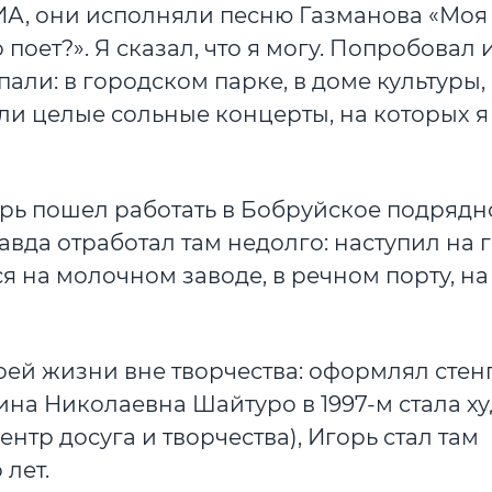
ИА, они исполняли песню Газманова «Моя
поет?». Я сказал, что я могу. Попробовал и
али: в городском парке, в доме культуры,
ли целые сольные концерты, на которых я
орь пошел работать в Бобруйское подрядн
вда отработал там недолго: наступил на г
я на молочном заводе, в речном порту, на
воей жизни вне творчества: оформлял стен
рина Николаевна Шайтуро в 1997-м стала х
нтр досуга и творчества), Игорь стал там
 лет.