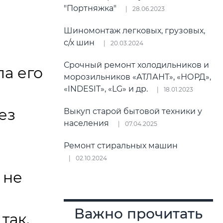
"Портняжка"
28.06.2023
Шиномонтаж легковых, грузовых,
с/х шин
20.03.2024
Срочный ремонт холодильников и
а его
морозильников «АТЛАНТ», «НОРД»,
«INDESIT», «LG» и др.
18.01.2023
ез
Выкуп старой бытовой техники у
населения
07.04.2025
Ремонт стиральных машин
02.10.2024
 не
Важно прочитать
так,