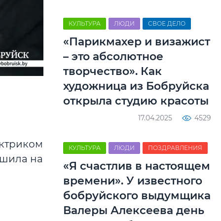
КУЛЬТУРА
ЛЮДИ
СВОЕ ДЕЛО
«Парикмахер и визажист
– это абсолютное
творчество». Как
художница из Бобруйска
открыла студию красоты
17.04.2025
4529
ектриком
КУЛЬТУРА
ЛЮДИ
ПОЗДРАВЛЕНИЯ
 шила на
«Я счастлив в настоящем
времени». У известного
бобруйского выдумщика
Валеры Алексеева день