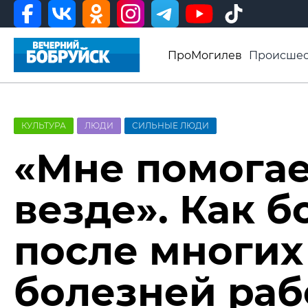
ПроМогилев
Происшес
История
Афиша
Св
Видео ВБ
КУЛЬТУРА
ЛЮДИ
СИЛЬНЫЕ ЛЮДИ
«Мне помогае
везде». Как 
после многих
болезней раб