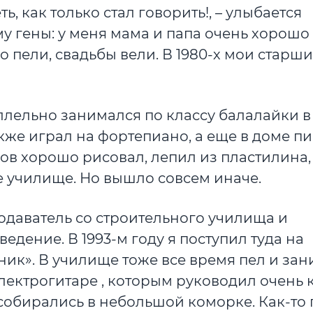
ь, как только стал говорить!, – улыбается
у гены: у меня мама и папа очень хорошо 
 пели, свадьбы вели. В 1980-х мои старши
ллельно занимался по классу балалайки в
кже играл на фортепиано, а еще в доме п
ов хорошо рисовал, лепил из пластилина, 
е училище. Но вышло совсем иначе.
подаватель со строительного училища и
едение. В 1993-м году я поступил туда на
ник». В училище тоже все время пел и за
электрогитаре , которым руководил очень 
собирались в небольшой коморке. Как-то