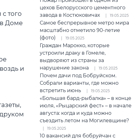
Пожар произошел в одном из
цехов Белорусского цементного
 с того
завода в Костюковичах
19.05.2025
 в Доме
Самое беспрерывное метро мира
масштабно отметило 90-летие
(фото)
19.05.2025
Граждан Марокко, которые
устроили драку в Гомеле,
ое
выдворяют из страны за
нарушение закона
воздь и
19.05.2025
Почем дачи под Бобруйском.
Собрали варианты, где можно
встретить июнь
19.05.2025
«Большая бард-рыбалка» – в конце
газеты,
июля, «Рыцарский фест» – в начале
августа: когда и куда можно
удруком
съездить летом на Могилевщине?
19.05.2025
10 вакансий для бобруйчан с