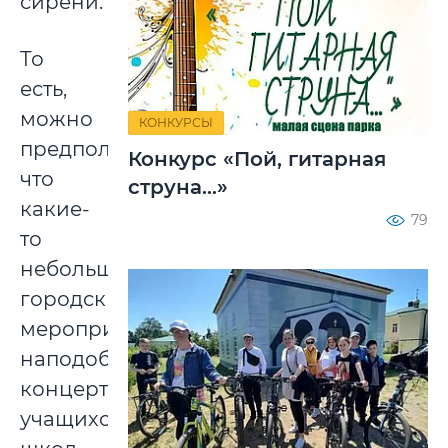
сирени.
То
есть,
можно
КОНКУРСЫ
предположить,
Конкурс «Пой, гитарная
что
струна...»
какие-
79
то
небольшие
городские
мероприятия
наподобие
концертов
учащихся