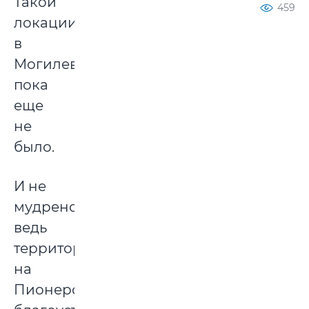
Такой
459
локации
в
Могилеве
пока
еще
не
было.
И не
мудрено:
ведь
территория
на
Пионерской