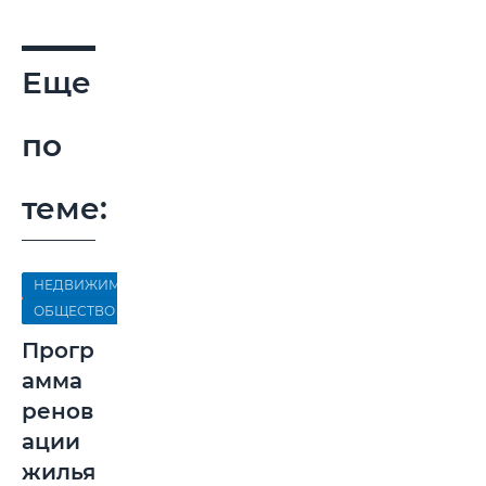
Еще
по
теме:
НЕДВИЖИМОСТЬ
ОБЩЕСТВО
Прогр
амма
ренов
ации
жилья