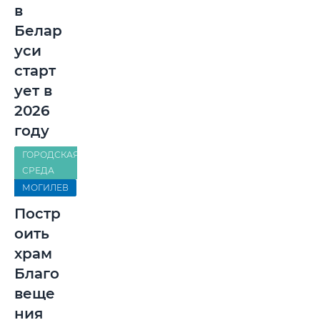
в
Белар
уси
старт
ует в
2026
году
ГОРОДСКАЯ
СРЕДА
МОГИЛЕВ
Постр
оить
храм
Благо
веще
ния