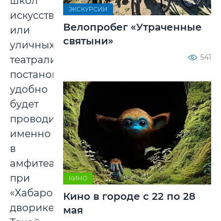
школ
ЭКСКУРСИИ
искусств
Велопробег «Утраченные
или
святыни»
уличных
541
театрализованных
постановок
удобно
будет
проводить
именно
в
амфитеатре
при
КИНО
«Хабаровском
Кино в городе с 22 по 28
дворике».
мая