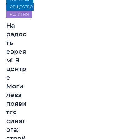
ОБЩЕСТВО
РЕЛИГИЯ
На
радос
ть
еврея
м! В
центр
е
Моги
лева
появи
тся
синаг
ога:
строй