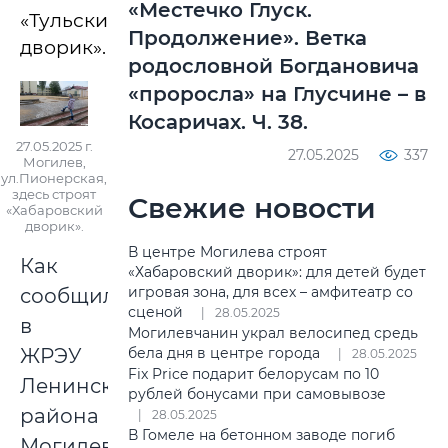
«Местечко Глуск.
«Тульский
Продолжение». Ветка
дворик».
родословной Богдановича
«проросла» на Глусчине – в
Косаричах. Ч. 38.
27.05.2025 г.
27.05.2025
337
Могилев,
ул.Пионерская,
здесь строят
Свежие новости
«Хабаровский
дворик».
В центре Могилева строят
Как
«Хабаровский дворик»: для детей будет
игровая зона, для всех – амфитеатр со
сообщили
сценой
28.05.2025
в
Могилевчанин украл велосипед средь
бела дня в центре города
ЖРЭУ
28.05.2025
Fix Price подарит белорусам по 10
Ленинского
рублей бонусами при самовывозе
района
28.05.2025
В Гомеле на бетонном заводе погиб
Могилева,