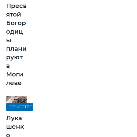
Пресв
ятой
Богор
одиц
ы
плани
руют
в
Моги
леве
ОБЩЕСТВО
Лука
шенк
о