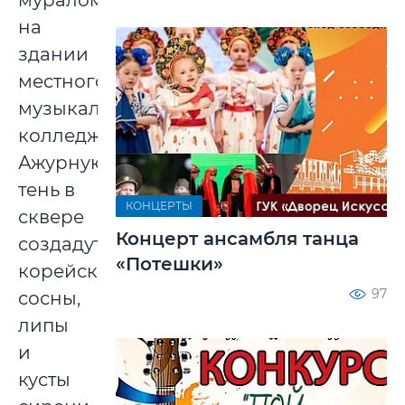
муралом
на
здании
местного
музыкального
колледжа.
Ажурную
тень в
КОНЦЕРТЫ
сквере
Концерт ансамбля танца
создадут
«Потешки»
корейские
97
сосны,
липы
и
кусты