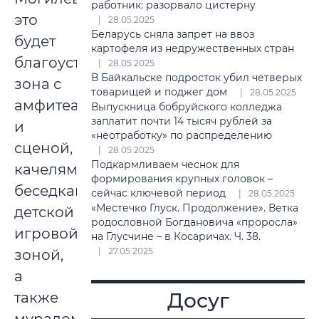
работник: разорвало цистерну
это
28.05.2025
Беларусь сняла запрет на ввоз
будет
картофеля из недружественных стран
благоустроенная
28.05.2025
В Байкальске подросток убил четверых
зона с
товарищей и поджег дом
28.05.2025
амфитеатром
Выпускница бобруйского колледжа
заплатит почти 14 тысяч рублей за
и
«неотработку» по распределению
сценой,
28.05.2025
Подкармливаем чеснок для
качелями,
формирования крупных головок –
беседками,
сейчас ключевой период
28.05.2025
«Местечко Глуск. Продолжение». Ветка
детской
родословной Богдановича «проросла»
игровой
на Глусчине – в Косаричах. Ч. 38.
27.05.2025
зоной,
а
Досуг
также