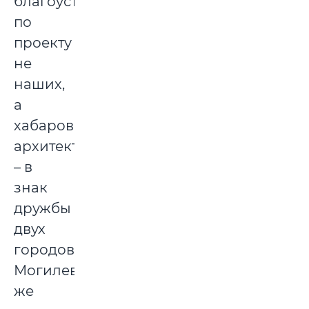
благоустраивается
по
проекту
не
наших,
а
хабаровских
архитекторов
– в
знак
дружбы
двух
городов.
Могилевчане
же