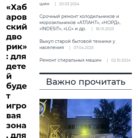
шин
20.03.2024
«Хаб
аров
Срочный ремонт холодильников и
морозильников «АТЛАНТ», «НОРД»,
ский
«INDESIT», «LG» и др.
18.01.2023
дво
Выкуп старой бытовой техники у
рик»
населения
07.04.2025
: для
Ремонт стиральных машин
02.10.2024
дете
й
Важно прочитать
буде
т
игро
вая
зона
, для