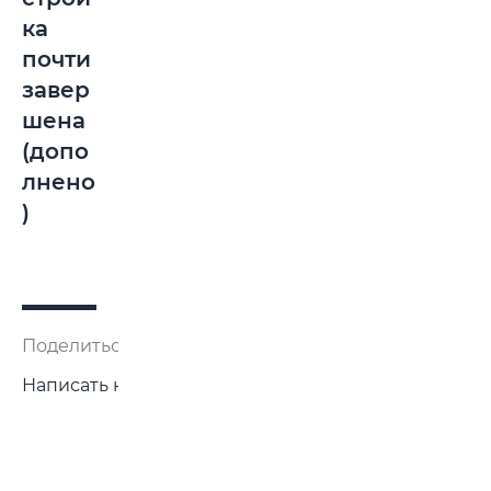
ка
почти
завер
шена
(допо
лнено
)
Поделиться:
Написать нам