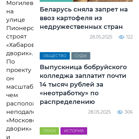
Могилева,
Беларусь сняла запрет на
на
ввоз картофеля из
улице
недружественных стран
Пионерской,
строят
28.05.2025
122
«Хабаровский
дворик».
ОБЩЕСТВО
СУДЫ
По
Выпускница бобруйского
проекту
колледжа заплатит почти
он
14 тысяч рублей за
масштабнее,
«неотработку» по
чем
распределению
расположенные
неподалеку
28.05.2025
306
«Московский
дворик»
ГЛУСК
ИСТОРИЯ
и