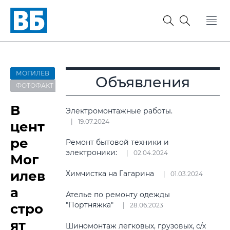
МОГИЛЕВ
Объявления
ФОТОФАКТ
В
Электромонтажные работы.
19.07.2024
цент
ре
Ремонт бытовой техники и
электроники:
02.04.2024
Мог
илев
Химчистка на Гагарина
01.03.2024
а
Ателье по ремонту одежды
"Портняжка"
стро
28.06.2023
ят
Шиномонтаж легковых, грузовых, с/х