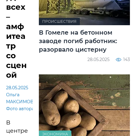
всех
–
ПРОИСШЕСТВИЯ
амф
В Гомеле на бетонном
итеа
заводе погиб работник:
тр
разорвало цистерну
со
28.05.2025
143
сцен
ой
28.05.2025
Ольга
МАКСИМОВА.
Фото автора
В
центре
ЭКОНОМИКА