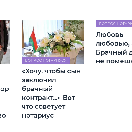
ВОПРОС НОТАР
Любовь
любовью, 
Брачный 
не помеш
ВОПРОС НОТАРИУСУ
«Хочу, чтобы сын
заключил
вор
брачный
контракт...» Вот
что советует
во
нотариус