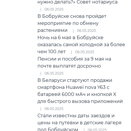
нужно делать?» Совет нотариуса
06.05.2025
В Бобруйске снова пройдет
мероприятие по обмену
растениями
06.05.2025
Ночь на 6 мая в Бобруйске
оказалась самой холодной за более
чем 100 лет
06.05.2025
Пенсии и пособия за 9 мая на
почте выплатят досрочно
06.05.2025
В Беларуси стартуют продажи
смартфона Huawei nova Y63 с
батареей 6000 мАч и кнопкой X
для быстрого вызова приложений
06.05.2025
Стали известны даты заездов и
цены на путевки в детские лагеря
под Бобруйском
06.05.2025