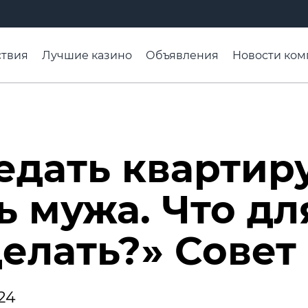
твия
Лучшие казино
Объявления
Новости ком
адьба недели
Чтобы помнили
Организации
Ра
едать квартир
ь мужа. Что дл
делать?» Совет
24