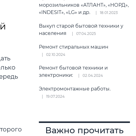
морозильников «АТЛАНТ», «НОРД»,
«INDESIT», «LG» и др.
18.01.2023
ой
Выкуп старой бытовой техники у
населения
07.04.2025
Ремонт стиральных машин
02.10.2024
дать
олько
Ремонт бытовой техники и
электроники:
чередь
02.04.2024
Электромонтажные работы.
19.07.2024
Важно прочитать
оторого