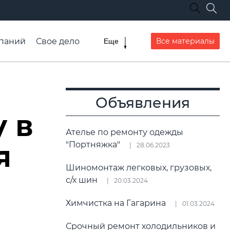
паний
Свое дело
Все материалы
Еще
списание транспорта
Объявления
у в
Ателье по ремонту одежды
я
"Портняжка"
28.06.2023
Шиномонтаж легковых, грузовых,
с/х шин
20.03.2024
Химчистка на Гагарина
01.03.2024
Срочный ремонт холодильников и