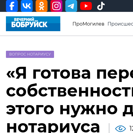
ПроМогилев
Происшес
История
Афиша
Св
Видео ВБ
ВОПРОС НОТАРИУСУ
«Я готова пер
собственност
этого нужно 
нотариуса
1