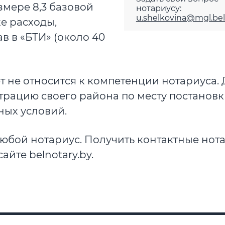
змере 8,3 базовой
нотариусу:
u.shelkovina@mgl.bel
же расходы,
в в «БТИ» (около 40
т не относится к компетенции нотариуса. 
трацию своего района по месту постановк
ых условий.
юбой нотариус. Получить контактные нот
йте belnotary.by.