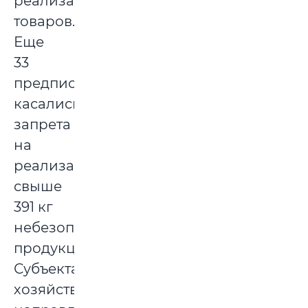
реализацию
товаров.
Еще
33
предписания
касались
запрета
на
реализацию
свыше
391 кг
небезопасной
продукции.
Субъектам
хозяйствования