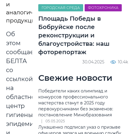
и
ГОРОДСКАЯ СРЕДА
ФОТОХРОНИКА
аналогичной
Площадь Победы в
продукции.
Бобруйске после
Об
реконструкции и
этом
благоустройства: наш
сообщает
фоторепортаж
БЕЛТА
30.04.2025
10.4k
со
Свежие новости
ссылкой
на
Победители каких олимпиад и
областной
конкурсов профессионального
мастерства станут в 2025 году
центр
первокурсниками без экзаменов:
гигиены,
постановление Минобразования
05.05.2025
эпидемиологии
Лукашенко подписал указ о призыве
и
офицеров запаса на военную службу