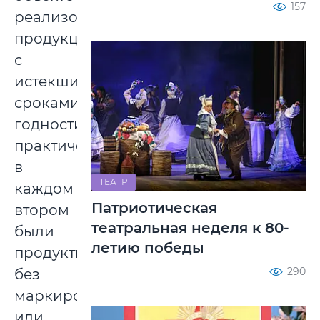
157
реализовывали
продукцию
с
истекшими
сроками
годности,
практически
в
ТЕАТР
каждом
Патриотическая
втором
театральная неделя к 80-
были
летию победы
продукты
290
без
маркировки
или