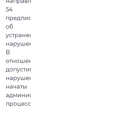
направлено
54
предписания
об
устранении
нарушений.
В
отношении
допустивших
нарушения
начаты
административные
процессы.