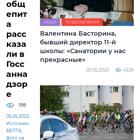
общ
епит
а
ЛЮДИ
ПОЗДРАВЛЕНИЯ
расс
Валентина Басторина,
бывший директор 11-й
каза
школы: «Санатории у нас
ли в
прекрасные»
Госс
02.05.2025
4329
анна
дзор
е
198
05.05.2025
Источник:
БЕЛТА,
фото на