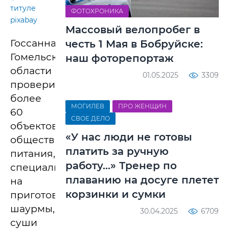
титуле
ФОТОХРОНИКА
pixabay
Массовый велопробег в
Госсаннадзор
честь 1 Мая в Бобруйске:
Гомельской
наш фоторепортаж
области
01.05.2025
3309
проверил
более
МОГИЛЕВ
ПРО ЖЕНЩИН
60
СВОЕ ДЕЛО
объектов
«У нас люди не готовы
общественного
платить за ручную
питания,
работу…» Тренер по
специализирующихся
плаванию на досуге плетет
на
корзинки и сумки
приготовлении
шаурмы,
30.04.2025
6709
суши