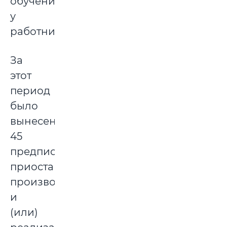
обучение
у
работников.
За
этот
период
было
вынесено
45
предписаний,
приостанавливающих
производство
и
(или)