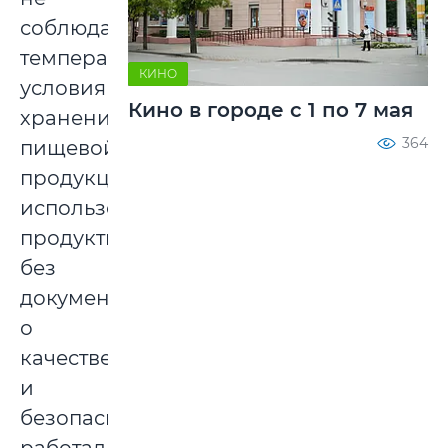
соблюдали
температурные
КИНО
условия
Кино в городе с 1 по 7 мая
хранения
364
пищевой
продукции,
использовали
продукты
без
документов
о
качестве
и
безопасности,