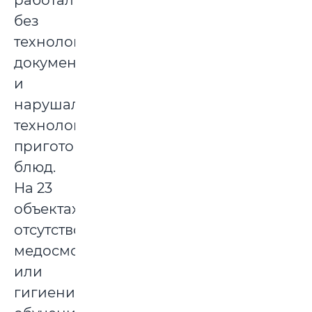
работали
без
технологической
документации
и
нарушали
технологии
приготовления
блюд.
На 23
объектах
отсутствовали
медосмотры
или
гигиеническое