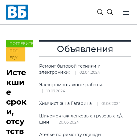
ПОТРЕБИТЕЛЬ
Объявления
ПРО
ЕДУ
Ремонт бытовой техники и
Исте
электроники:
02.04.2024
кши
Электромонтажные работы.
е
19.07.2024
срок
Химчистка на Гагарина
01.03.2024
и,
Шиномонтаж легковых, грузовых, с/х
отсу
шин
20.03.2024
тств
Ателье по ремонту одежды