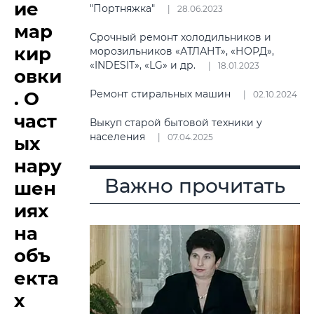
ие
"Портняжка"
28.06.2023
мар
Срочный ремонт холодильников и
кир
морозильников «АТЛАНТ», «НОРД»,
«INDESIT», «LG» и др.
18.01.2023
овки
. О
Ремонт стиральных машин
02.10.2024
част
Выкуп старой бытовой техники у
населения
07.04.2025
ых
нару
Важно прочитать
шен
иях
на
объ
екта
х