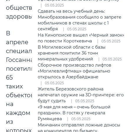
05.05.2025
общественного
Сдавать на весь учебный день:
здоровья.
Минобразования сообщило о запрете
мобильников в стенах школы с 1
сентября
05.05.2025
В
На Кинопоиске вышел «Черный замок»
по повести Короткевича
апреле
05.05.2025
В Могилевской области с базы
специалисты
хранения похитили 36 тонн
Госсаннадзора
минеральных удобрений
05.05.2025
Сборочное производство лифтов
посетили
«Могилевлифтмаш» официально
65
открылось в Азербайджане
05.05.2025
таких
Житель Березовского района
объектов,
напечатал оружие на 3D-принтере: его
будут судить
05.05.2025
на
«9 мая для меня – очень большой
каждом
праздник». В гостях у генерала
Румянцева
05.05.2025
из
Минчанин отправлял ложные доносы
которых
на конкурентов по бизнесу.