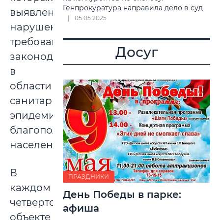
Генпрокуратура направила дело в суд
выявлены
05.05.2025
нарушения
требований
Досуг
законодательства
в
области
санитарно-
эпидемиологического
благополучия
населения.
В
ПРАЗДНИКИ
каждом
День Победы в парке:
четвертом
афиша
объекте