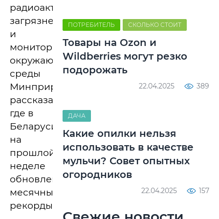
радиоактивного
загрязнения
ПОТРЕБИТЕЛЬ
СКОЛЬКО СТОИТ
и
Товары на Ozon и
мониторингу
Wildberries могут резко
окружающей
подорожать
среды
Минприроды
22.04.2025
389
рассказали,
где в
ДАЧА
Беларуси
Какие опилки нельзя
на
использовать в качестве
прошлой
мульчи? Совет опытных
неделе
огородников
обновлены
22.04.2025
157
месячные
рекорды.
Свежие новости