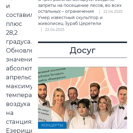
и
запреты на посещение лесов, во всех
остальных – ограничения
22.04.2025
составила
Умер известный скульптор и
плюс
живописец Зураб Церетели
22.04.2025
28,2
градуса.
Досуг
Обновлены
значения
абсолютного
апрельского
максимума
температуры
воздуха
на
станциях
КОНЦЕРТЫ
Езерище