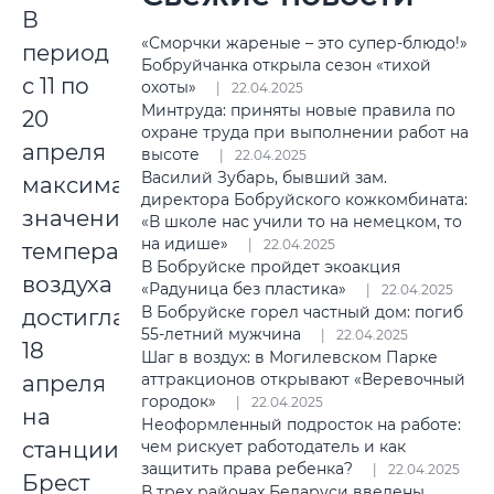
В
«Сморчки жареные – это супер-блюдо!»
период
Бобруйчанка открыла сезон «тихой
с 11 по
охоты»
22.04.2025
Минтруда: приняты новые правила по
20
охране труда при выполнении работ на
апреля
высоте
22.04.2025
Василий Зубарь, бывший зам.
максимального
директора Бобруйского кожкомбината:
значения
«В школе нас учили то на немецком, то
на идише»
22.04.2025
температура
В Бобруйске пройдет экоакция
воздуха
«Радуница без пластика»
22.04.2025
В Бобруйске горел частный дом: погиб
достигла
55-летний мужчина
22.04.2025
18
Шаг в воздух: в Могилевском Парке
аттракционов открывают «Веревочный
апреля
городок»
22.04.2025
на
Неоформленный подросток на работе:
чем рискует работодатель и как
станции
защитить права ребенка?
22.04.2025
Брест
В трех районах Беларуси введены