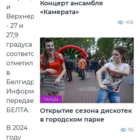
Концерт ансамбля
и
«Камерата»
Верхнедвинск
406
- 27 и
27,9
градуса
соответственно,
отметили
в
Белгидромете.
Информацию
ТАНЦЫ
передает
БЕЛТА.
Открытие сезона дискотек
в городском парке
В 2024
96
году