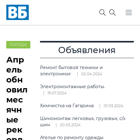
ПОГОДА
Объявления
Апр
ель
Ремонт бытовой техники и
электроники:
02.04.2024
обн
Электромонтажные работы.
овил
19.07.2024
мес
Химчистка на Гагарина
01.03.2024
ячн
ые
Шиномонтаж легковых, грузовых, с/х
шин
20.03.2024
рек
орд
Ателье по ремонту одежды