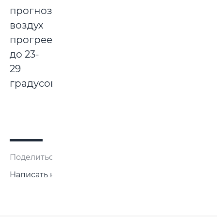
прогнозам,
воздух
прогреется
до 23-
29
градусов.
Поделиться:
Написать нам