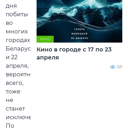
дня
побиты
во
многих
городах
КИНО
Беларуси,
Кино в городе с 17 по 23
и 22
апреля
апреля,
69
вероятнее
всего,
тоже
не
станет
исключением.
По