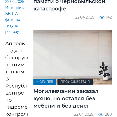
памяти о чернобыльской
22.04.2025
Источник:
катастрофе
БЕЛТА,
22.04.2025
142
фото на
титуле
pixabay
Апрель
радует
белорусов
летним
теплом.
В
МОГИЛЕВ
ПРОИСШЕСТВИЯ
Республиканском
Могилевчанин заказал
центре
кухню, но остался без
по
мебели и без денег
гидрометеорологии,
контролю
22.04.2025
280