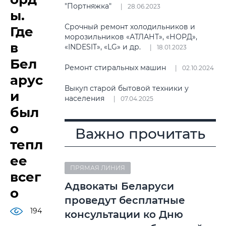
"Портняжка"
28.06.2023
ы.
Срочный ремонт холодильников и
Где
морозильников «АТЛАНТ», «НОРД»,
в
«INDESIT», «LG» и др.
18.01.2023
Бел
Ремонт стиральных машин
02.10.2024
арус
Выкуп старой бытовой техники у
и
населения
07.04.2025
был
о
Важно прочитать
тепл
ее
ПРЯМАЯ ЛИНИЯ
всег
Адвокаты Беларуси
о
проведут бесплатные
194
консультации ко Дню