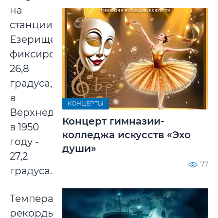
на
станции
Езерище
фиксировалось
26,8
градуса,
в
КОНЦЕРТЫ
Верхнедвинске
Концерт гимназии-
в 1950
колледжа искусств «Эхо
году -
души»
27,2
77
градуса.
Температурные
рекорды