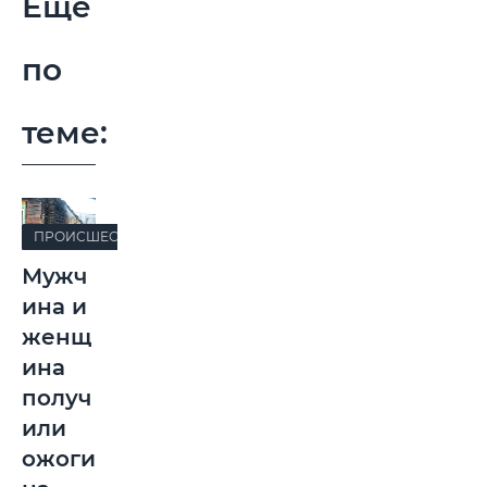
Еще
по
теме:
ПРОИСШЕСТВИЯ
Мужч
ина и
женщ
ина
получ
или
ожоги