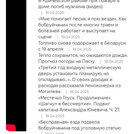
В Кричевском районе при пожаре в
доме погиб мужчина (видео)
19.04.2025
«Мне помогает песня, я пою везде». Как
бобруйчанин после многих травм и
болезней работает и выступает на
сцене
19.04.2025
Топливо снова подорожает в Беларуси
с 19 апреля
18.04.2025
Тепло сохранится, но ожидаются дожди.
Прогноз погоды на Пасху
18.04.2025
«Третий год входную металлическую
дверь установить планирую, но
откладываю…». О своих доходах и
расходах рассказала пенсионерка из
Могилева
18.04.2025
«Местечко Глуск. Продолжение».
«Шагнул в бессмертие». Подвиг
капитана Александра Юневича. Ч. 27.
18.04.2025
«Бесправная» езда подвела
бобруйчанина под уголовную статью