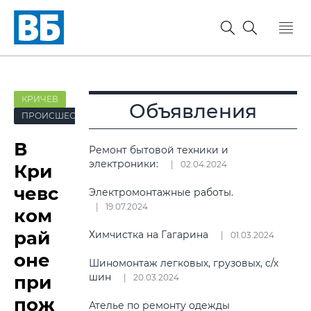
КРИЧЕВ
Объявления
ПРОИСШЕСТВИЯ
В
Ремонт бытовой техники и
электроники:
02.04.2024
Кри
чевс
Электромонтажные работы.
19.07.2024
ком
рай
Химчистка на Гагарина
01.03.2024
оне
Шиномонтаж легковых, грузовых, с/х
шин
при
20.03.2024
пож
Ателье по ремонту одежды