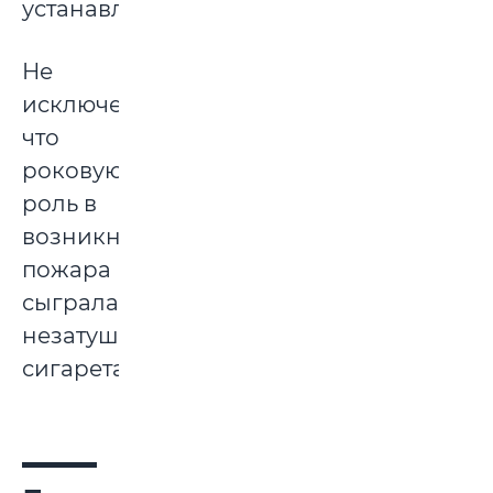
устанавливается.
Не
исключено,
что
роковую
роль в
возникновении
пожара
сыграла
незатушенная
сигарета.