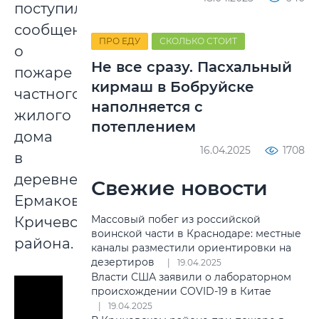
поступило
сообщение
ПРО ЕДУ
СКОЛЬКО СТОИТ
о
Не все сразу. Пасхальный
пожаре
кирмаш в Бобруйске
частного
наполняется с
жилого
потеплением
дома
16.04.2025
1708
в
деревне
Свежие новости
Ермаковка
Массовый побег из российской
Кричевского
воинской части в Краснодаре: местные
района.
каналы разместили ориентировки на
дезертиров
19.04.2025
Власти США заявили о лабораторном
происхождении COVID-19 в Китае
19.04.2025