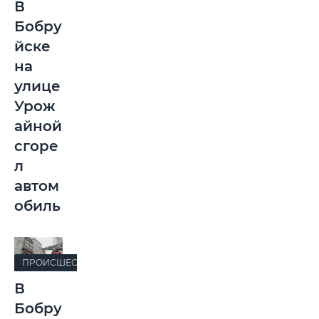
В
Бобру
йске
на
улице
Урож
айной
сгоре
л
автом
обиль
ПРОИСШЕСТВИЯ
В
Бобру