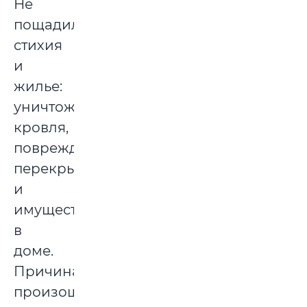
Не
пощадила
стихия
и
жилье:
уничтожена
кровля,
повреждено
перекрытие
и
имущество
в
доме.
Причина
произошедшего