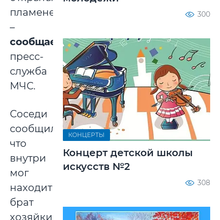
пламенем»,
300
–
сообщает
пресс-
служба
МЧС.
Соседи
сообщили,
КОНЦЕРТЫ
что
Концерт детской школы
внутри
искусств №2
мог
308
находиться
брат
хозяйки