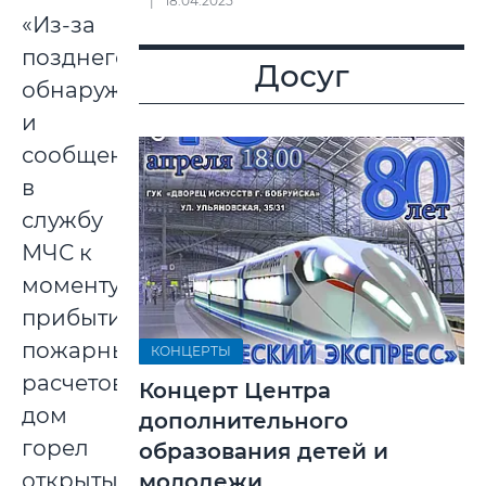
18.04.2025
«Из-за
позднего
Досуг
обнаружения
и
сообщения
в
службу
МЧС к
моменту
прибытия
пожарных
КОНЦЕРТЫ
расчетов
Концерт Центра
дом
дополнительного
горел
образования детей и
открытым
молодежи