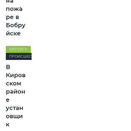
на
пожа
ре в
Бобру
йске
КИРОВСК
ПРОИСШЕСТВИЯ
В
Киров
ском
район
е
устан
овщи
к