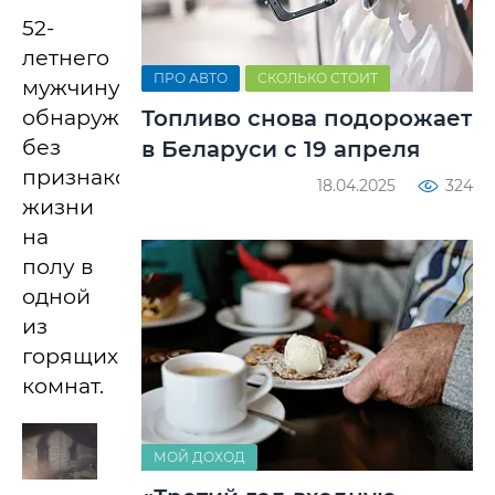
52-
летнего
ПРО АВТО
СКОЛЬКО СТОИТ
мужчину
Топливо снова подорожает
обнаружили
без
в Беларуси с 19 апреля
признаков
18.04.2025
324
жизни
на
полу в
одной
из
горящих
комнат.
МОЙ ДОХОД