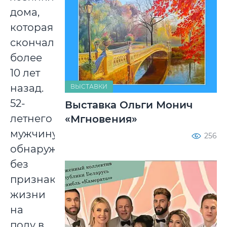
дома,
которая
скончалась
более
10 лет
назад.
ВЫСТАВКИ
52-
Выставка Ольги Монич
летнего
«Мгновения»
мужчину
256
обнаружили
без
признаков
жизни
на
полу в