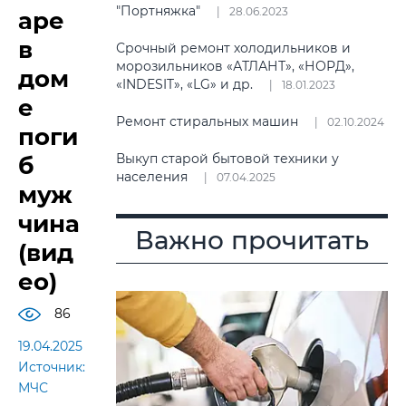
"Портняжка"
28.06.2023
аре
в
Срочный ремонт холодильников и
морозильников «АТЛАНТ», «НОРД»,
дом
«INDESIT», «LG» и др.
18.01.2023
е
Ремонт стиральных машин
02.10.2024
поги
Выкуп старой бытовой техники у
б
населения
07.04.2025
муж
чина
Важно прочитать
(вид
ео)
86
19.04.2025
Источник:
МЧС