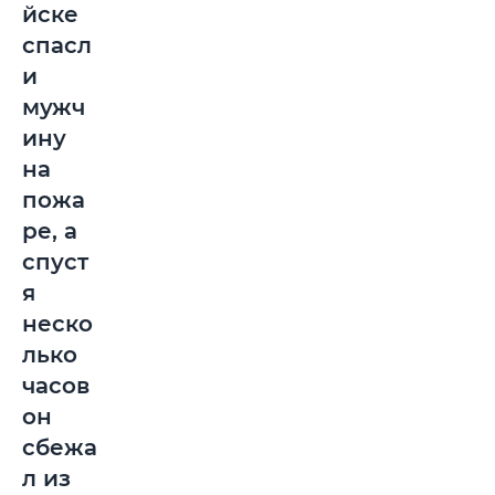
йске
спасл
и
мужч
ину
на
пожа
ре, а
спуст
я
неско
лько
часов
он
сбежа
л из