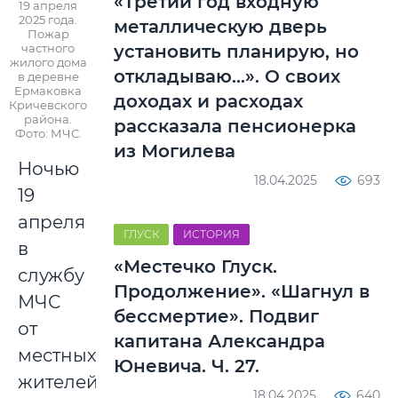
«Третий год входную
19 апреля
2025 года.
металлическую дверь
Пожар
частного
установить планирую, но
жилого дома
откладываю…». О своих
в деревне
Ермаковка
доходах и расходах
Кричевского
района.
рассказала пенсионерка
Фото: МЧС.
из Могилева
Ночью
18.04.2025
693
19
апреля
ГЛУСК
ИСТОРИЯ
в
«Местечко Глуск.
службу
Продолжение». «Шагнул в
МЧС
бессмертие». Подвиг
от
капитана Александра
местных
Юневича. Ч. 27.
жителей
18.04.2025
640