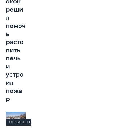
окон
реши
л
помоч
ь
расто
пить
печь
и
устро
ил
пожа
р
ПРОИСШЕСТВИЯ