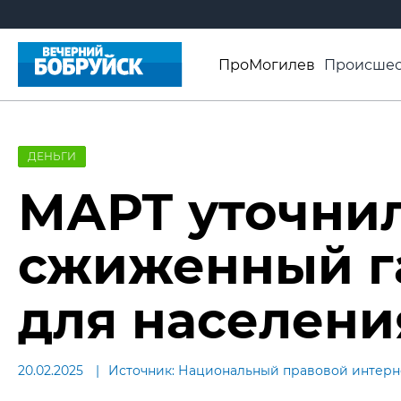
ПроМогилев
Происшес
История
Афиша
Св
Видео ВБ
ДЕНЬГИ
МАРТ уточнил
сжиженный га
для населени
20.02.2025
Источник: Национальный правовой интернет