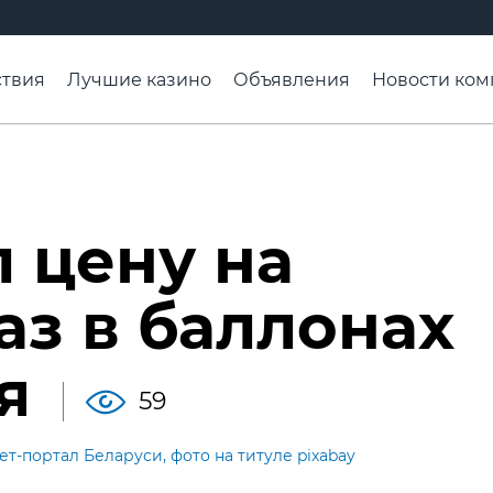
твия
Лучшие казино
Объявления
Новости ком
адьба недели
Чтобы помнили
Организации
Ра
 цену на
з в баллонах
я
59
-портал Беларуси, фото на титуле pixabay