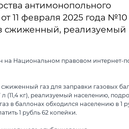
ства антимонопольного
от 11 февраля 2025 года №10
аз сжиженный, реализуемый
н на Национальном правовом интернет-по
а сжиженный газ для заправки газовых ба
), 27 л (11,4 кг), реализуемый населению, подр
газ в баллонах обходился населению в 1 р
латить 1 рубль 62 копейки.