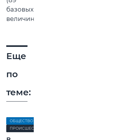
(89
базовых
величин).
Еще
по
теме:
ОБЩЕСТВО
ПРОИСШЕСТВИЯ
В