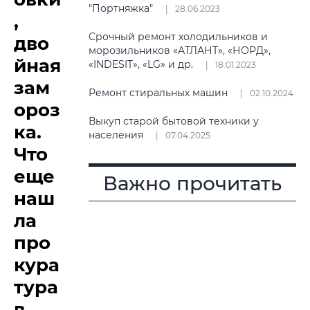
"Портняжка"
28.06.2023
,
Срочный ремонт холодильников и
дво
морозильников «АТЛАНТ», «НОРД»,
йная
«INDESIT», «LG» и др.
18.01.2023
зам
Ремонт стиральных машин
02.10.2024
ороз
Выкуп старой бытовой техники у
ка.
населения
07.04.2025
Что
еще
Важно прочитать
наш
ла
про
кура
тура
в