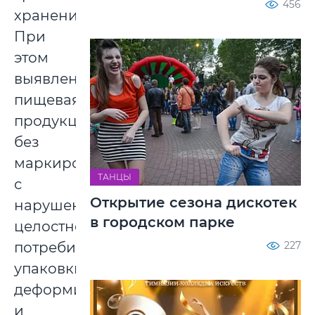
456
хранения.
При
этом
выявлена
пищевая
продукция
без
маркировки,
ТАНЦЫ
с
Открытие сезона дискотек
нарушением
в городском парке
целостности
227
потребительской
упаковки,
деформированная
и