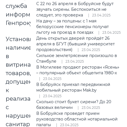
С 22 по 26 апреля в Бобруйске будут
служба
звучать сирены. Беспокоиться не
информации
следует, это проверка
23.04.2025
На дачу – за полцены: с 1 мая
Генпрокуратуры.
белорусские пенсионеры получат
льготу на проезд в поездах
23.04.2025
День открытых дверей пройдёт 26
Установлено
апреля в БГУТ (бывший университет
наличие
продовольствия)
23.04.2025
в
Сильное землетрясение произошло в
Стамбуле
23.04.2025
витринах
В Могилеве продают ресторан «Ясень»
товаров,
– популярный объект общепита 1980-х
23.04.2025
допущенных
В Бобруйск приехал передвижной
к
мобильный ресторан Mak.by
23.04.2025
реализации
Сколько стоит букет сирени? До 20
с
базовых величин
23.04.2025
В Бобруйске проведет прием
нарушением
руководство областной нотариальной
санитарно-
палаты
23.04.2025