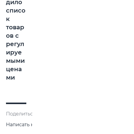
дило
списо
к
товар
ов с
регул
ируе
мыми
цена
ми
Поделиться:
Написать нам