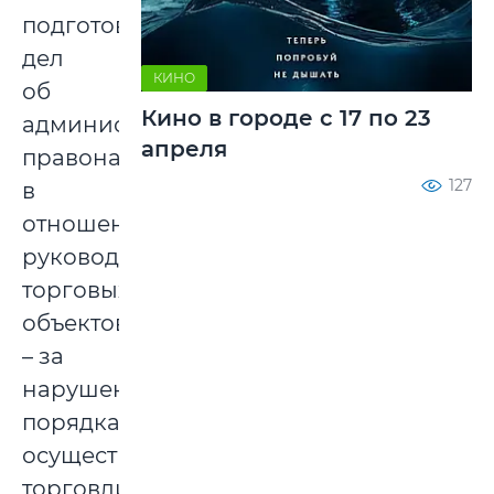
подготовке
дел
КИНО
об
Кино в городе с 17 по 23
административных
апреля
правонарушениях:
127
в
отношении
руководителей
торговых
объектов
– за
нарушения
порядка
осуществления
торговли