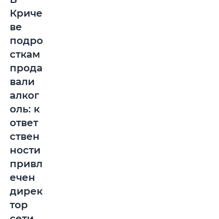
Криче
ве
подро
сткам
прода
вали
алког
оль: к
ответ
ствен
ности
привл
ечен
дирек
тор
сети