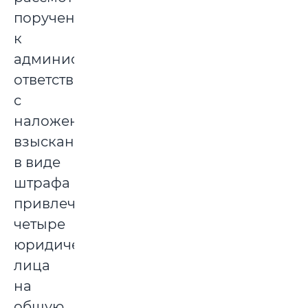
поручений
к
административной
ответственности
с
наложением
взыскания
в виде
штрафа
привлечены
четыре
юридических
лица
на
общую