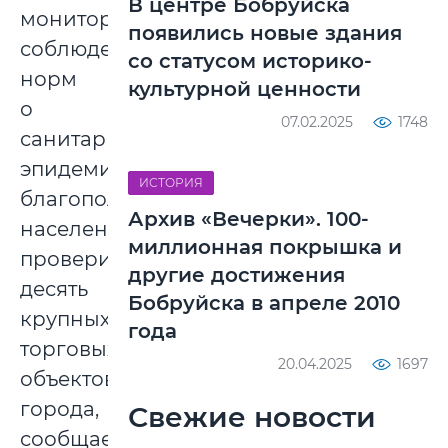
В центре Бобруйска
мониторинга
появились новые здания
соблюдения
со статусом историко-
норм
культурной ценности
о
07.02.2025
1748
санитарно-
эпидемиологическом
ИСТОРИЯ
благополучии
Архив «Вечерки». 100-
населения
миллионная покрышка и
проверила
другие достижения
десять
Бобруйска в апреле 2010
крупных
года
торговых
20.04.2025
1697
объектов
города,
Свежие новости
сообщает