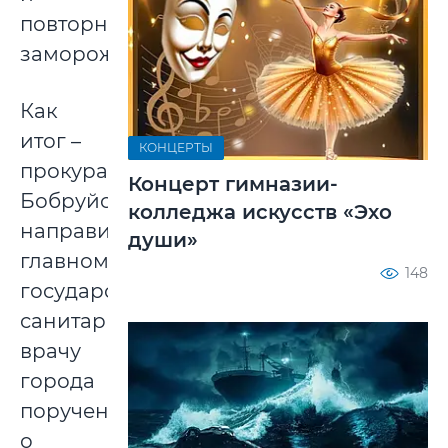
повторно
замороженная.
Как
итог –
КОНЦЕРТЫ
прокуратура
Концерт гимназии-
Бобруйска
колледжа искусств «Эхо
направила
души»
главному
148
государственному
санитарному
врачу
города
поручения
о