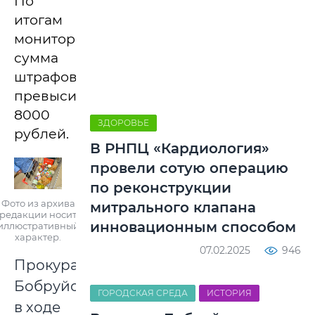
По
итогам
мониторинга
сумма
штрафов
превысила
8000
ЗДОРОВЬЕ
рублей.
В РНПЦ «Кардиология»
провели сотую операцию
по реконструкции
Фото из архива
митрального клапана
редакции носит
инновационным способом
иллюстративный
характер.
07.02.2025
946
Прокуратура
Бобруйска
ГОРОДСКАЯ СРЕДА
ИСТОРИЯ
в ходе