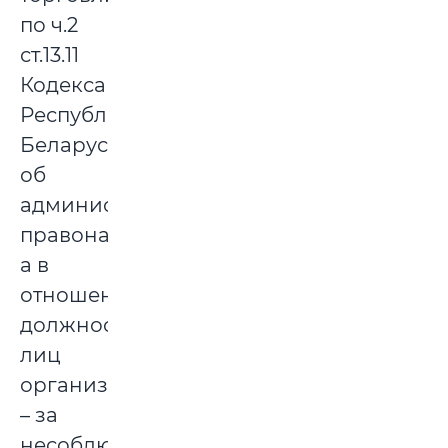
по ч.2
ст.13.11
Кодекса
Республики
Беларусь
об
административных
правонарушениях,
а в
отношении
должностных
лиц
организаций
– за
несоблюдение