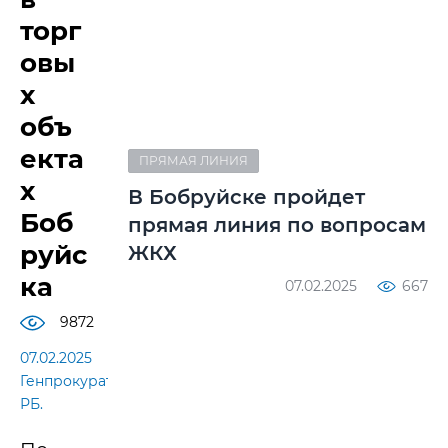
торг
овы
х
объ
екта
ПРЯМАЯ ЛИНИЯ
х
В Бобруйске пройдет
Боб
прямая линия по вопросам
руйс
ЖКХ
ка
07.02.2025
667
9872
07.02.2025
Генпрокуратура
РБ.