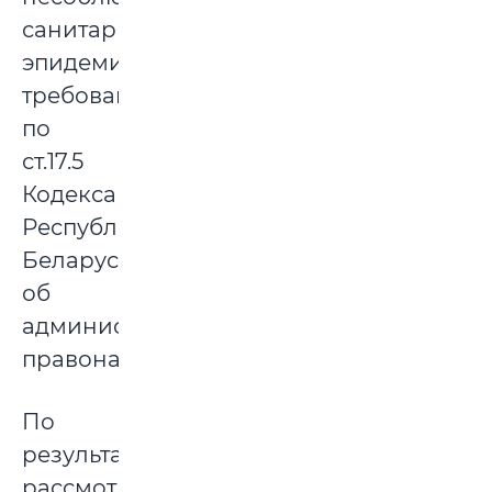
санитарно-
эпидемиологических
требований
по
ст.17.5
Кодекса
Республики
Беларусь
об
административных
правонарушениях.
По
результатам
рассмотрения