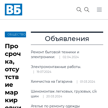
ОБЩЕСТВО
Объявления
Про
сроч
Ремонт бытовой техники и
электроники:
02.04.2024
ка,
Электромонтажные работы.
отсу
19.07.2024
тств
Химчистка на Гагарина
01.03.2024
ие
мар
Шиномонтаж легковых, грузовых, с/х
шин
20.03.2024
кир
овки
Ателье по ремонту одежды