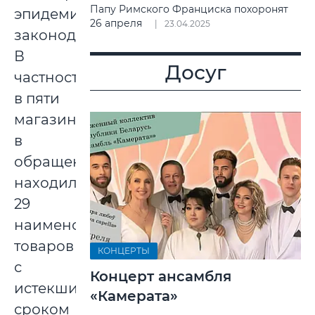
Папу Римского Франциска похоронят
эпидемиологического
26 апреля
23.04.2025
законодательства.
В
Досуг
частности,
в пяти
магазинах
в
обращении
находилось
29
наименований
товаров
КОНЦЕРТЫ
с
Концерт ансамбля
истекшим
«Камерата»
сроком