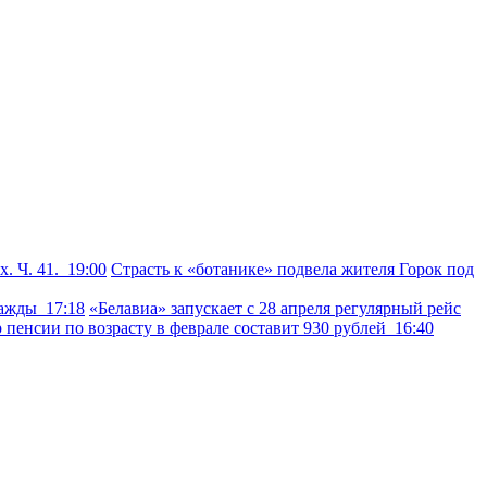
х. Ч. 41.
19:00
Страсть к «ботанике» подвела жителя Горок под
дважды
17:18
«Белавиа» запускает с 28 апреля регулярный рейс
 пенсии по возрасту в феврале составит 930 рублей
16:40