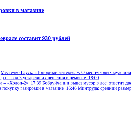
ровки в магазине
еврале составит 930 рублей
Местечко Глуск. «Топорный матерьял». О местечковых мужчина
ер назвал 3 устаревших решения в ремонте
18:00
ка – «Холоп-2»
17:39
Бобруйчанин вывез мусор в лес, ответит 
а покупку газировки в магазине
16:46
Минтруда: средний размер