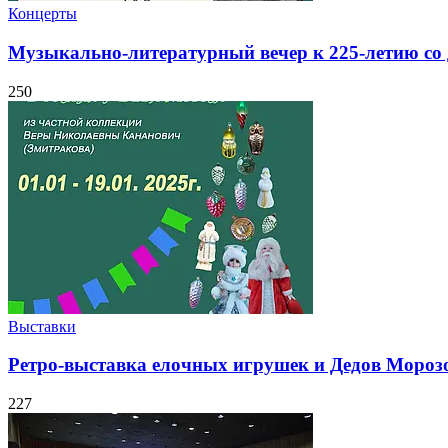
Концерты
Музыкально-литературный вечер к 225-летию со
250
Выставки
Ретро-выставка елочных игрушек и Дедов Мороз
227