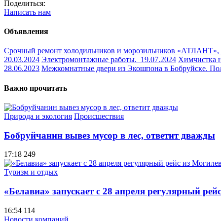
Поделиться:
Написать нам
Объявления
Срочный ремонт холодильников и морозильников «АТЛАНТ»,
20.03.2024
Электромонтажные работы.
19.07.2024
Химчистка 
28.06.2023
Межкомнатные двери из Экошпона в Бобруйске. По
Важно прочитать
Природа и экология
Происшествия
Бобруйчанин вывез мусор в лес, ответит дважды
17:18
249
Туризм и отдых
«Белавиа» запускает с 28 апреля регулярный рей
16:54
114
Новости компаний