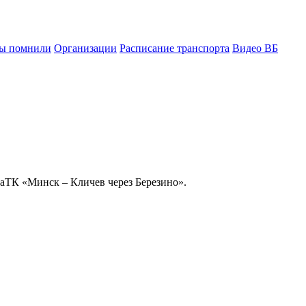
ы помнили
Организации
Расписание транспорта
Видео ВБ
2аТК «Минск – Кличев через Березино».