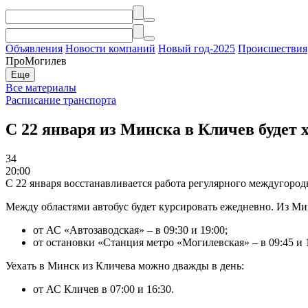
Объявления
Новости компаний
Новый год-2025
Происшествия
ПроМогилев
Еще
Все материалы
Расписание транспорта
С 22 января из Минска в Кличев будет
34
20:00
С 22 января восстанавливается работа регулярного междугоро
Между областями автобус будет курсировать ежедневно. Из Ми
от АС «Автозаводская» – в 09:30 и 19:00;
от остановки «Станция метро «Могилевская» – в 09:45 и 1
Уехать в Минск из Кличева можно дважды в день:
от АС Кличев в 07:00 и 16:30.