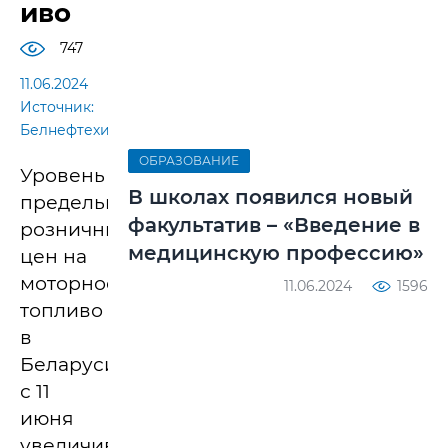
иво
747
11.06.2024
Источник:
Белнефтехим
ОБРАЗОВАНИЕ
Уровень
В школах появился новый
предельных
факультатив – «Введение в
розничных
медицинскую профессию»
цен на
моторное
11.06.2024
1596
топливо
в
Беларуси
с 11
июня
увеличивается