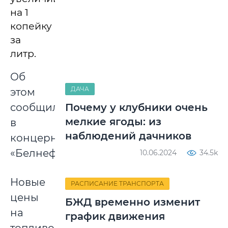
на 1
копейку
за
литр.
Об
ДАЧА
этом
сообщили
Почему у клубники очень
мелкие ягоды: из
в
наблюдений дачников
концерне
«Белнефтехим».
10.06.2024
34.5k
Новые
РАСПИСАНИЕ ТРАНСПОРТА
цены
БЖД временно изменит
на
график движения