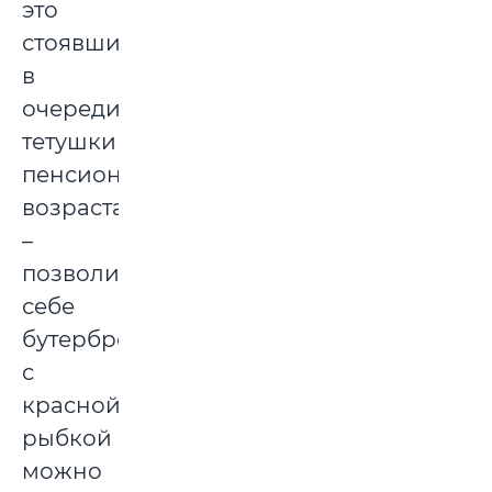
это
стоявшие
в
очереди
тетушки
пенсионного
возраста
–
позволить
себе
бутерброды
с
красной
рыбкой
можно