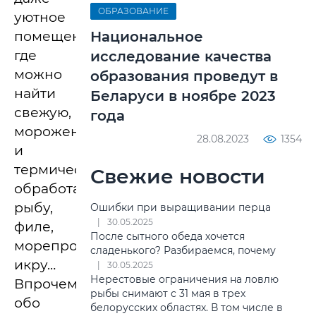
ОБРАЗОВАНИЕ
уютное
Национальное
помещение,
где
исследование качества
можно
образования проведут в
найти
Беларуси в ноябре 2023
свежую,
года
мороженую
28.08.2023
1354
и
термически
Свежие новости
обработанную
рыбу,
Ошибки при выращивании перца
30.05.2025
филе,
После сытного обеда хочется
морепродукты,
сладенького? Разбираемся, почему
икру…
30.05.2025
Нерестовые ограничения на ловлю
Впрочем,
рыбы снимают с 31 мая в трех
обо
белорусских областях. В том числе в