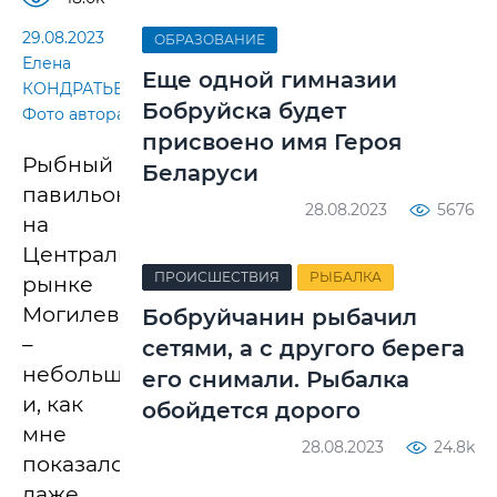
29.08.2023
ОБРАЗОВАНИЕ
Елена
Еще одной гимназии
КОНДРАТЬЕВА.
Бобруйска будет
Фото автора
присвоено имя Героя
Рыбный
Беларуси
павильон
28.08.2023
5676
на
Центральном
ПРОИСШЕСТВИЯ
РЫБАЛКА
рынке
Могилева
Бобруйчанин рыбачил
–
сетями, а с другого берега
небольшое
его снимали. Рыбалка
и, как
обойдется дорого
мне
28.08.2023
24.8k
показалось,
даже