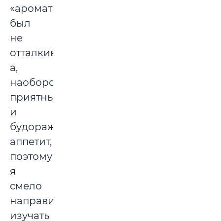
«аромат»
был
не
отталкивающим,
а,
наоборот,
приятным
и
будоражащим
аппетит,
поэтому
я
смело
направилась
изучать