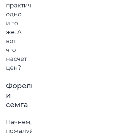
практически
одно
и то
же. А
вот
что
насчет
цен?
Форель
и
семга
Начнем,
пожалуй,