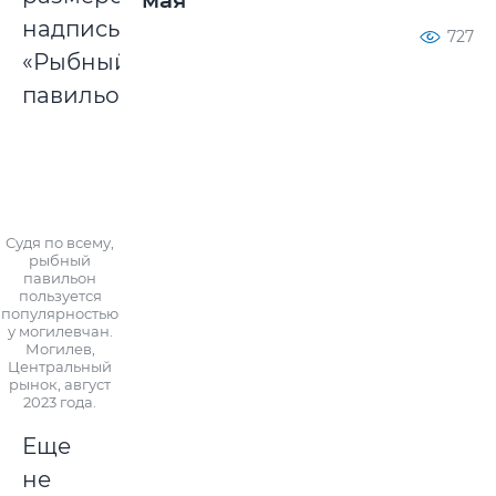
надпись
727
«Рыбный
павильон».
Судя по всему,
рыбный
павильон
пользуется
популярностью
у могилевчан.
Могилев,
Центральный
рынок, август
2023 года.
Еще
не