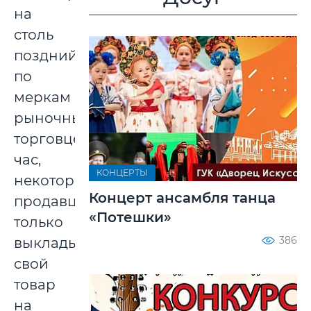
на
столь
поздний,
по
меркам
рыночных
торговцев,
час,
КОНЦЕРТЫ
некоторые
Концерт ансамбля танца
продавцы
«Потешки»
только
386
выкладывали
свой
товар
на