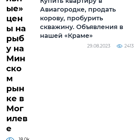
Купить квартиру в
ые»
Авиагородке, продать
цен
корову, пробурить
скважину. Объявления в
ы на
нашей «Краме»
рыб
29.08.2023
2413
у на
Мин
ско
м
рын
ке в
Мог
илев
е
18.0k