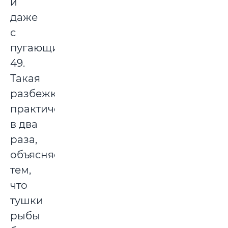
и
даже
с
пугающими
49.
Такая
разбежка,
практически
в два
раза,
объясняется
тем,
что
тушки
рыбы