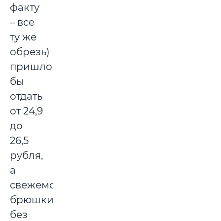
факту
– все
ту же
обрезь)
пришлось
бы
отдать
от 24,9
до
26,5
рубля,
а
свежемороженые
брюшки
без