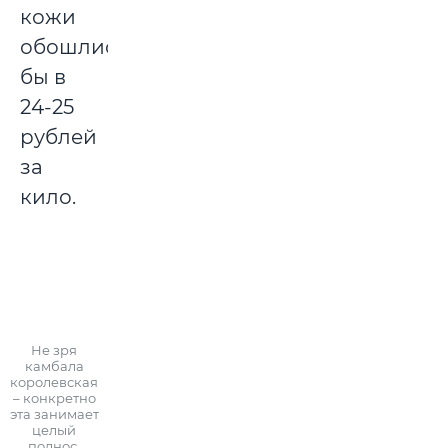
кожи
обошлись
бы в
24-25
рублей
за
кило.
Не зря
камбала
королевская
– конкретно
эта занимает
целый
поднос.