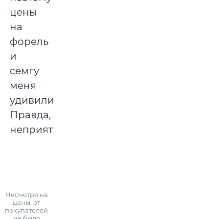
цены
на
форель
и
семгу
меня
удивили.
Правда,
неприятно.
Несмотря на
цены, от
покупателей
не было