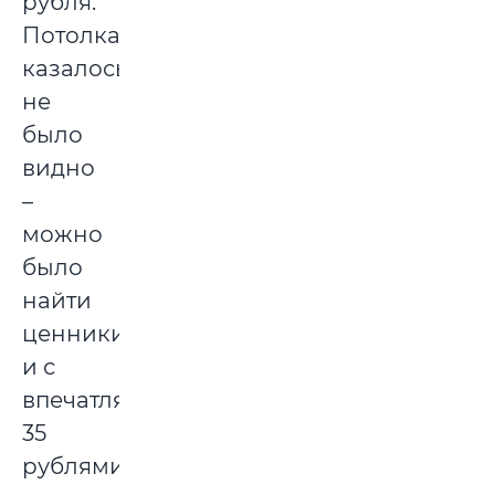
рубля.
Потолка,
казалось,
не
было
видно
–
можно
было
найти
ценники
и с
впечатляющими
35
рублями,