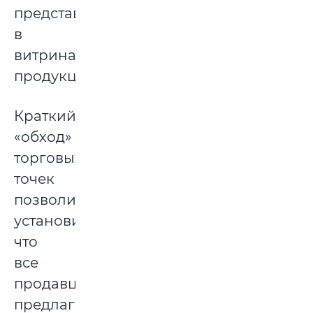
представленную
в
витринах
продукцию.
Краткий
«обход»
торговых
точек
позволил
установить,
что
все
продавцы
предлагали