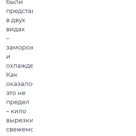
были
представлены
в двух
видах
–
замороженном
и
охлажденном.
Как
оказалось,
это не
предел
– кило
вырезки
свежемороженой