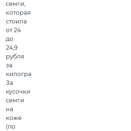
семги,
которая
стоила
от 24
до
24,9
рубля
за
килограмм.
За
кусочки
семги
на
коже
(по