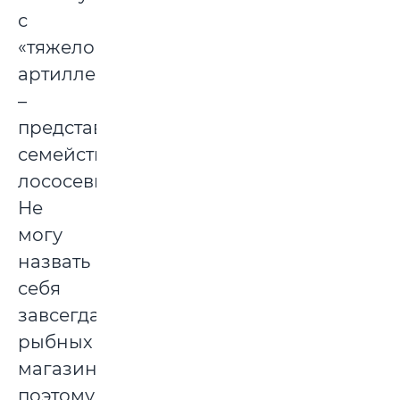
с
«тяжелой
артиллерии»
–
представителей
семейства
лососевых.
Не
могу
назвать
себя
завсегдатаем
рыбных
магазинов,
поэтому