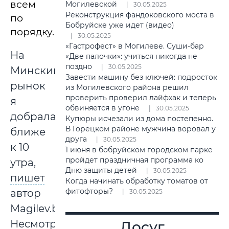
всем
Могилевской
30.05.2025
Реконструкция фандоковского моста в
по
Бобруйске уже идет (видео)
порядку.
30.05.2025
«Гастрофест» в Могилеве. Суши-бар
На
«Две палочки»: учиться никогда не
поздно
30.05.2025
Минский
Завести машину без ключей: подросток
рынок
из Могилевского района решил
проверить проверил лайфхак и теперь
я
обвиняется в угоне
30.05.2025
добралась
Купюры исчезали из дома постепенно.
В Горецком районе мужчина воровал у
ближе
друга
30.05.2025
к 10
1 июня в бобруйском городском парке
пройдет праздничная программа ко
утра,
Дню защиты детей
30.05.2025
пишет
Когда начинать обработку томатов от
фитофторы?
автор
30.05.2025
Magilev.by.
Несмотря
Досуг