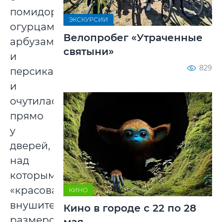
помидорами,
ЭКСКУРСИИ
огурцами,
Велопробег «Утраченные
арбузами
святыни»
и
829
персиками,
и
очутилась
прямо
у
дверей,
над
которыми
«красовалась»
КИНО
внушительных
Кино в городе с 22 по 28
размеров
мая