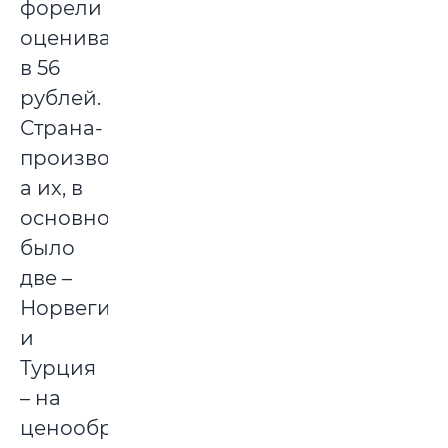
форели
оценивалось
в 56
рублей.
Страна-
производитель,
а их, в
основном,
было
две –
Норвегия
и
Турция
– на
ценообразование,