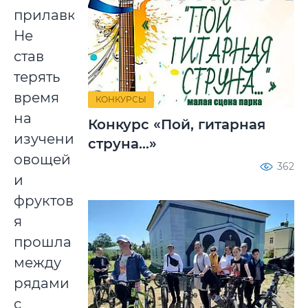
прилавки.
Не
став
терять
время
КОНКУРСЫ
на
Конкурс «Пой, гитарная
изучение
струна...»
овощей
362
и
фруктов,
я
прошла
между
рядами
с