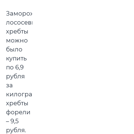
Замороженные
лососевые
хребты
можно
было
купить
по 6,9
рубля
за
килограмм,
хребты
форели
– 9,5
рубля.