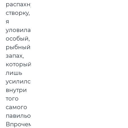
распахнув
створку,
я
уловила
особый,
рыбный
запах,
который
лишь
усилился
внутри
того
самого
павильона.
Впрочем,