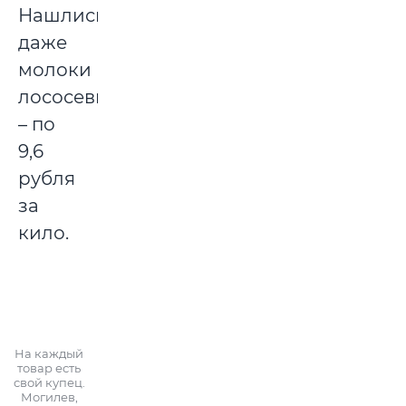
Нашлись
даже
молоки
лососевых
– по
9,6
рубля
за
кило.
На каждый
товар есть
свой купец.
Могилев,