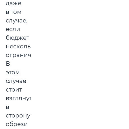
даже
в том
случае,
если
бюджет
несколько
ограничен.
В
этом
случае
стоит
взглянуть
в
сторону
обрези