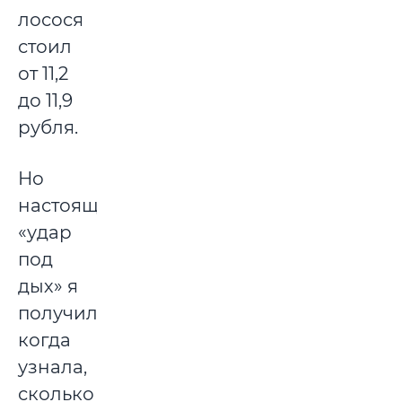
лосося
стоил
от 11,2
до 11,9
рубля.
Но
настоящий
«удар
под
дых» я
получила,
когда
узнала,
сколько