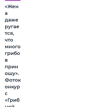
«Жен
а
даже
ругае
тся,
что
много
грибо
в
прин
ошу».
Фоток
онкур
с
«Гриб
ной