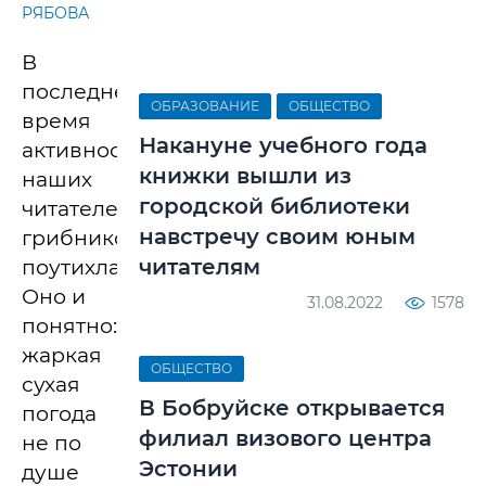
РЯБОВА
В
последнее
ОБРАЗОВАНИЕ
ОБЩЕСТВО
время
Накануне учебного года
активность
книжки вышли из
наших
городской библиотеки
читателей-
навстречу своим юным
грибников
читателям
поутихла.
Оно и
31.08.2022
1578
понятно:
жаркая
ОБЩЕСТВО
сухая
В Бобруйске открывается
погода
филиал визового центра
не по
Эстонии
душе