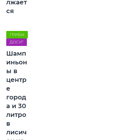
лжает
ся
ГРИБЫ
ДОСУГ
Шамп
иньон
ы в
центр
е
город
а и 30
литро
в
лисич