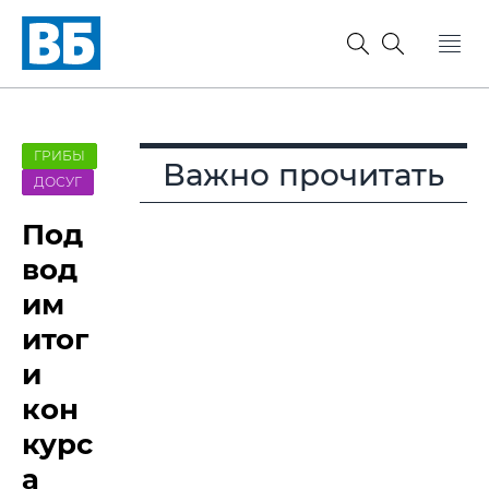
ГРИБЫ
Важно прочитать
ДОСУГ
Под
вод
им
итог
и
кон
курс
а