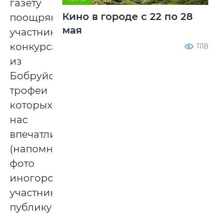
газету
Кино в городе с 22 по 28
поощряются
мая
участники
конкурса
1118
из
Бобруйска,
трофеи
которых
нас
впечатлили
(напомним,
фото
иногородних
участников
публикуются