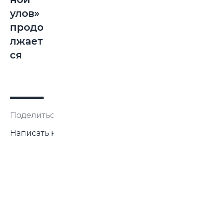
улов»
продо
лжает
ся
Поделиться:
Написать нам