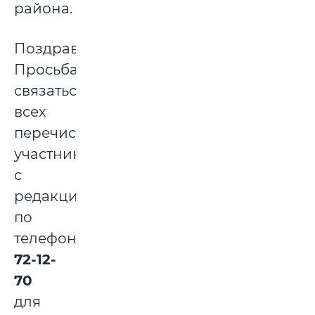
района.
Поздравляем!
Просьба
связаться
всех
перечисленных
участников
с
редакцией
по
телефону
72-12-
70
для