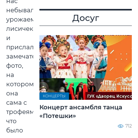
нас
небывалым
Досуг
урожаем
лисичек
и
прислала
замечательное
фото,
на
котором
она
КОНЦЕРТЫ
сама с
Концерт ансамбля танца
трофеями,
«Потешки»
что
712
было