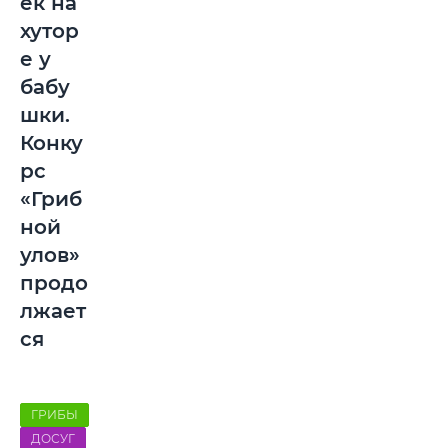
ек на
хутор
е у
бабу
шки.
Конку
рс
«Гриб
ной
улов»
продо
лжает
ся
ГРИБЫ
ДОСУГ