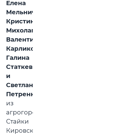
Елена
Мельниченко,
Кристина
Михолап,
Валентина
Карликова,
Галина
Статкевич
и
Светлана
Петренко
из
агрогородка
Стайки
Кировского