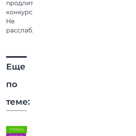
продлить
конкурс.
Не
расслабляйтесь!
Еще
по
теме:
ГРИБЫ