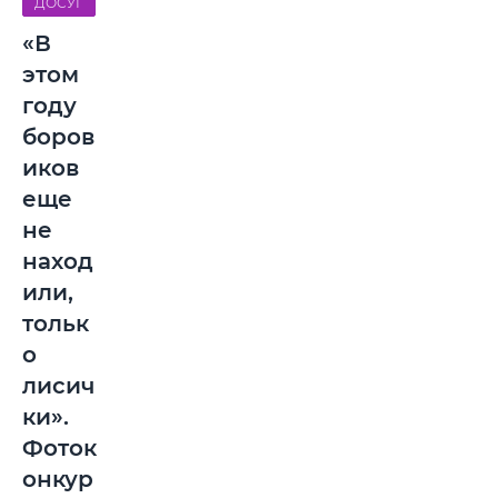
ДОСУГ
«В
этом
году
боров
иков
еще
не
наход
или,
тольк
о
лисич
ки».
Фоток
онкур