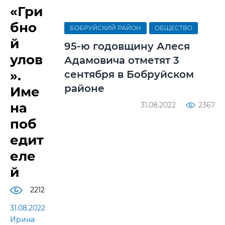
«Гри
бно
БОБРУЙСКИЙ РАЙОН
ОБЩЕСТВО
й
95-ю годовщину Алеся
улов
Адамовича отметят 3
».
сентября в Бобруйском
районе
Име
на
31.08.2022
2367
поб
едит
еле
й
2212
31.08.2022
Ирина