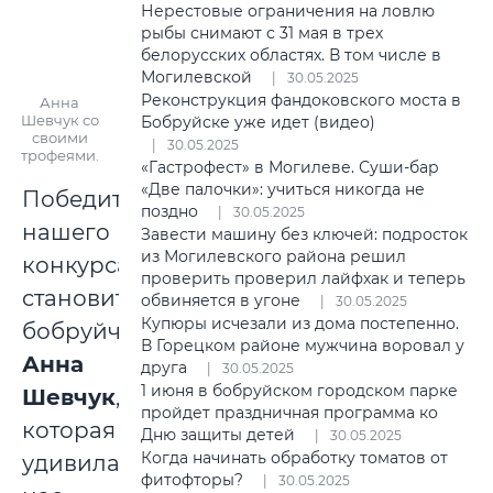
Нерестовые ограничения на ловлю
рыбы снимают с 31 мая в трех
белорусских областях. В том числе в
Могилевской
30.05.2025
Реконструкция фандоковского моста в
Анна
Шевчук со
Бобруйске уже идет (видео)
своими
30.05.2025
трофеями.
«Гастрофест» в Могилеве. Суши-бар
«Две палочки»: учиться никогда не
Победителем
поздно
30.05.2025
нашего
Завести машину без ключей: подросток
из Могилевского района решил
конкурса
проверить проверил лайфхак и теперь
становится…
обвиняется в угоне
30.05.2025
Купюры исчезали из дома постепенно.
бобруйчанка
В Горецком районе мужчина воровал у
Анна
друга
30.05.2025
1 июня в бобруйском городском парке
Шевчук
,
пройдет праздничная программа ко
которая
Дню защиты детей
30.05.2025
Когда начинать обработку томатов от
удивила
фитофторы?
30.05.2025