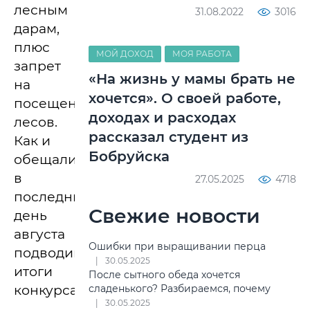
лесным
31.08.2022
3016
дарам,
плюс
МОЙ ДОХОД
МОЯ РАБОТА
запрет
«На жизнь у мамы брать не
на
хочется». О своей работе,
посещение
доходах и расходах
лесов.
рассказал студент из
Как и
Бобруйска
обещали,
в
27.05.2025
4718
последний
Свежие новости
день
августа
Ошибки при выращивании перца
подводим
30.05.2025
итоги
После сытного обеда хочется
конкурса.
сладенького? Разбираемся, почему
30.05.2025