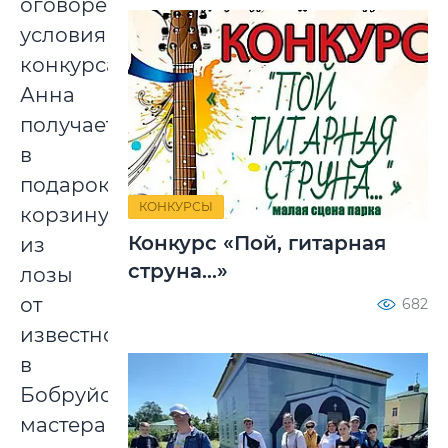
оговорено
условиями
конкурса.
Анна
получает
в
подарок
КОНКУРСЫ
корзину
Конкурс «Пой, гитарная
из
струна...»
лозы
от
682
известного
в
Бобруйске
мастера