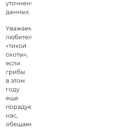
уточнения
данных.
Уважаемые
любители
«тихой
охоты»,
если
грибы
в этом
году
еще
порадуют
нас,
обещаем