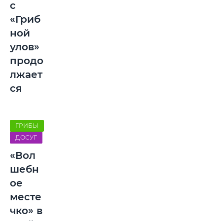
с
«Гриб
ной
улов»
продо
лжает
ся
ГРИБЫ
ДОСУГ
«Вол
шебн
ое
месте
чко» в