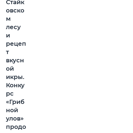
Стайк
овско
м
лесу
и
рецеп
т
вкусн
ой
икры.
Конку
рс
«Гриб
ной
улов»
продо