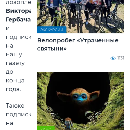
лозоплетения
Виктора
Гербача
и
ЭКСКУРСИИ
подписку
Велопробег «Утраченные
на
святыни»
нашу
1131
газету
до
конца
года.
Также
подпиской
на
КИНО