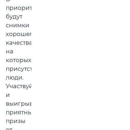
приоритете
будут
снимки
хорошего
качества,
на
которых
присутствуют
люди.
Участвуйте
и
выигрывайте
приятные
призы
от