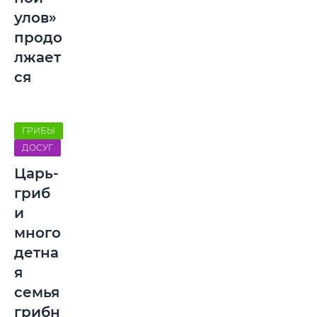
улов»
продо
лжает
ся
ГРИБЫ
ДОСУГ
Царь-
гриб
и
много
детна
я
семья
грибн