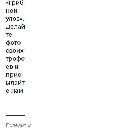
«Гриб
ной
улов».
Делай
те
фото
своих
трофе
ев и
прис
ылайт
е нам
Поделиться: