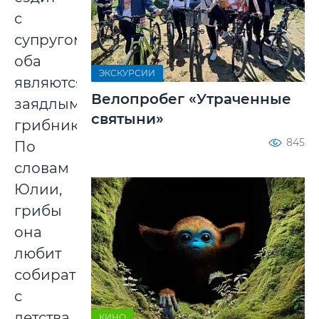
с
супругом,
оба
ЭКСКУРСИИ
являются
Велопробег «Утраченные
заядлыми
святыни»
грибниками.
845
По
словам
Юлии,
грибы
она
любит
собирать
с
детства
КИНО