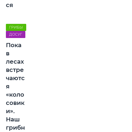
ся
ГРИБЫ
ДОСУГ
Пока
в
лесах
встре
чаютс
я
«коло
совик
и».
Наш
грибн