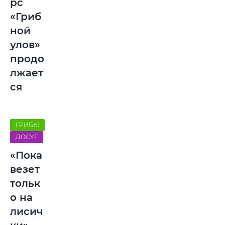
рс
«Гриб
ной
улов»
продо
лжает
ся
ГРИБЫ
ДОСУГ
«Пока
везет
тольк
о на
лисич