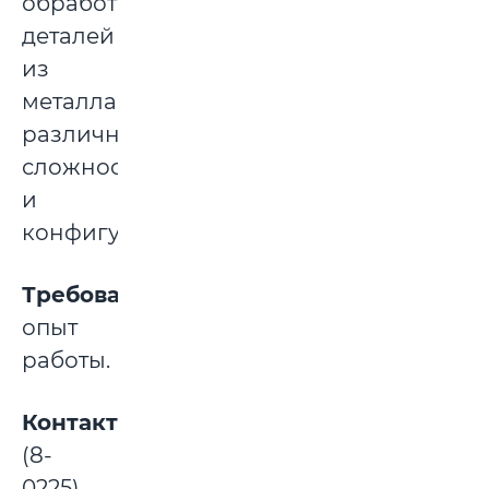
обработки
деталей
из
металла
различной
сложности
и
конфигурации.
Требования:
опыт
работы.
Контакты:
(8-
0225)