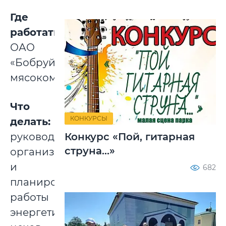
Где
работать:
ОАО
«Бобруйский
мясокомбинат».
Что
КОНКУРСЫ
делать:
руководство
Конкурс «Пой, гитарная
струна...»
организацией
и
682
планированием
работы
энергетических