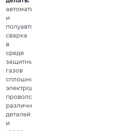
делать:
автоматическая
и
полуавтоматическая
сварка
в
среде
защитных
газов
сплошной
электродной
проволокой
различных
деталей
и