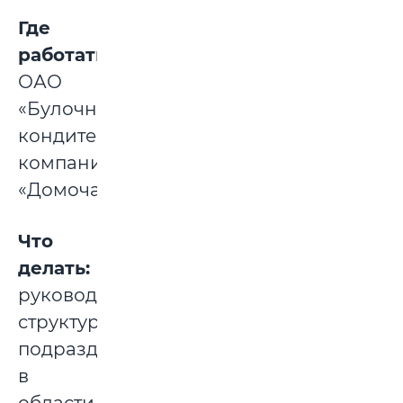
Где
работать:
ОАО
«Булочно-
кондитерская
компания
«Домочай».
Что
делать:
руководить
структурными
подразделениями
в