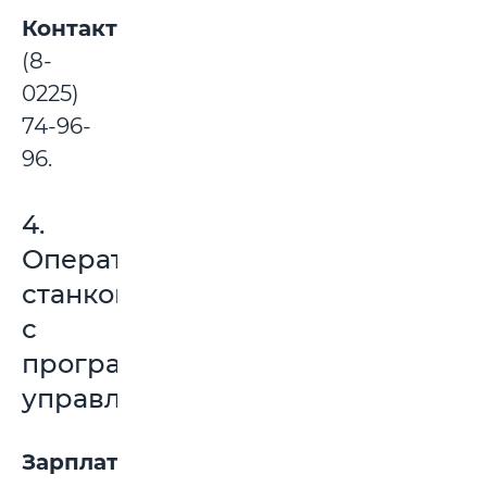
Контакты:
(8-
0225)
74-96-
96.
4.
Оператор
станков
с
программным
управлением
Зарплата: