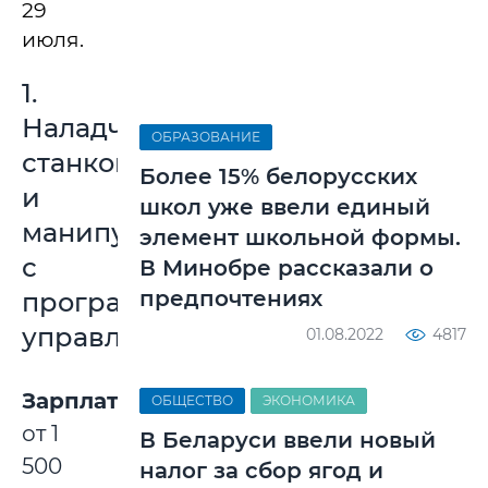
29
июля.
1.
Наладчик
ОБРАЗОВАНИЕ
станков
Более 15% белорусских
и
школ уже ввели единый
манипуляторов
элемент школьной формы.
с
В Минобре рассказали о
предпочтениях
программным
управлением
01.08.2022
4817
Зарплата:
ОБЩЕСТВО
ЭКОНОМИКА
от 1
В Беларуси ввели новый
500
налог за сбор ягод и