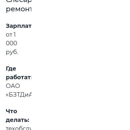
ремонтник
Зарплата:
от 1
000
руб.
Где
работать:
ОАО
«БЗТДиА».
Что
делать:
техобслуживание