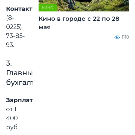
Контакты:
КИНО
(8-
Кино в городе с 22 по 28
0225)
мая
73-85-
1118
93.
3.
Главный
бухгалтер
Зарплата:
от 1
400
руб.