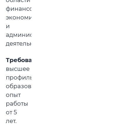
области
финансово-
экономической
и
административной
деятельности.
Требования:
высшее
профильное
образование,
опыт
работы
от 5
лет.