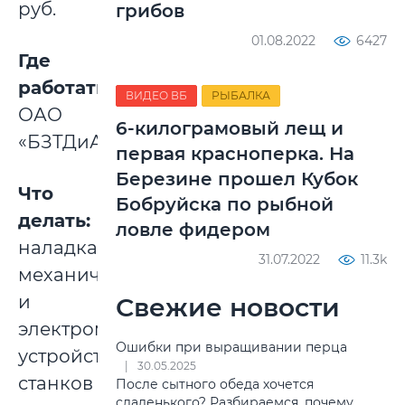
руб.
грибов
01.08.2022
6427
Где
работать:
ВИДЕО ВБ
РЫБАЛКА
ОАО
6-килограмовый лещ и
«БЗТДиА».
первая красноперка. На
Березине прошел Кубок
Что
Бобруйска по рыбной
делать:
ловле фидером
наладка
31.07.2022
11.3k
механических
и
Свежие новости
электромеханических
Ошибки при выращивании перца
устройств
30.05.2025
станков
После сытного обеда хочется
сладенького? Разбираемся, почему