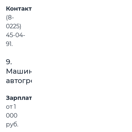
Контакты:
(8-
0225)
45-04-
91.
9.
Машинист
автогрейдера
Зарплата:
от 1
000
руб.