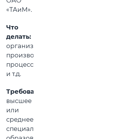
ОАО
«ТАиМ».
Что
делать:
организация
производственного
процесса
и т.д.
Требования:
высшее
или
среднее
специальное
образование