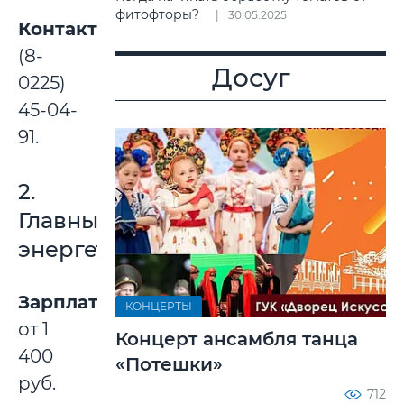
фитофторы?
30.05.2025
Контакты:
(8-
Досуг
0225)
45-04-
91.
2.
Главный
энергетик
Зарплата:
КОНЦЕРТЫ
от 1
Концерт ансамбля танца
400
«Потешки»
руб.
712