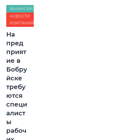
ВАКАНСИИ
НОВОСТИ
КОМПАНИЙ
На
пред
прият
ие в
Бобру
йске
требу
ются
специ
алист
ы
рабоч
их