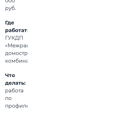
000
руб.
Где
работать:
ГУКДП
«Межрайонный
домостроительный
комбинат».
Что
делать:
работа
по
профилю.