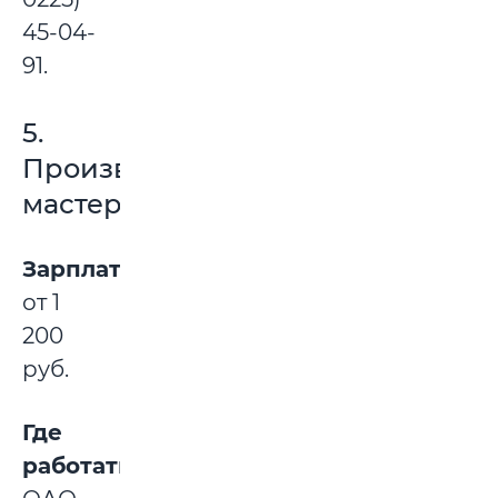
45-04-
91.
5.
Производственный
мастер
Зарплата:
от 1
200
руб.
Где
работать: