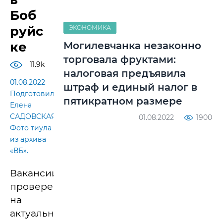
Боб
руйс
ЭКОНОМИКА
ке
Могилевчанка незаконно
торговала фруктами:
11.9k
налоговая предъявила
01.08.2022
штраф и единый налог в
Подготовила
пятикратном размере
Елена
САДОВСКАЯ.
01.08.2022
1900
Фото тиула
из архива
«ВБ».
Вакансии
проверены
на
актуальность