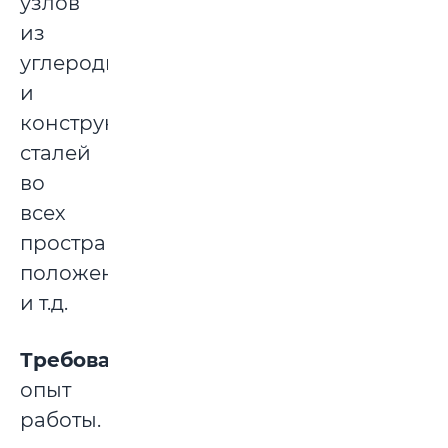
узлов
из
углеродистых
и
конструкционных
сталей
во
всех
пространственных
положениях
и т.д.
Требования:
опыт
работы.