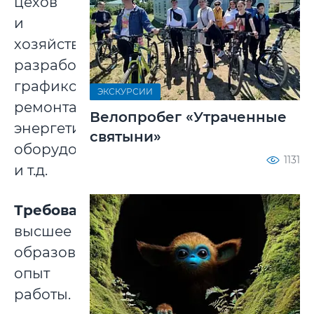
цехов
и
хозяйств,
разработка
графиков
ЭКСКУРСИИ
ремонта
Велопробег «Утраченные
энергетического
святыни»
оборудования
1131
и т.д.
Требования:
высшее
образование,
опыт
работы.