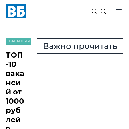
ВАКАНСИИ
Важно прочитать
ТОП
-10
вака
нси
й от
1000
руб
лей
в