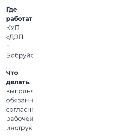
Где
работать:
КУП
«ДЭП
г.
Бобруйска».
Что
делать
:
выполнять
обязанности
согласно
рабочей
инструкции.