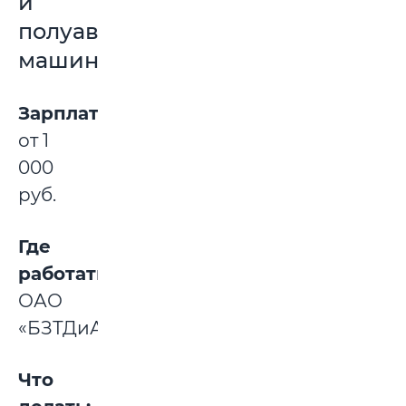
и
полуавтоматических
машинах
Зарплата:
от 1
000
руб.
Где
работать:
ОАО
«БЗТДиА».
Что