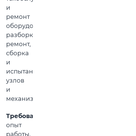
и
ремонт
оборудования,
разборка,
ремонт,
сборка
и
испытания
узлов
и
механизмов.
Требования:
опыт
работы.