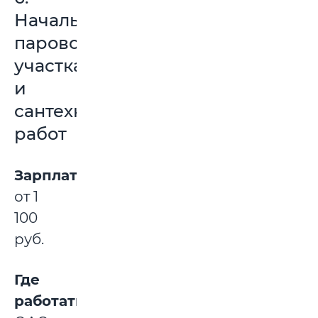
Начальник
пароводосилового
участка
и
сантехнических
работ
Зарплата:
от 1
100
руб.
Где
работать: