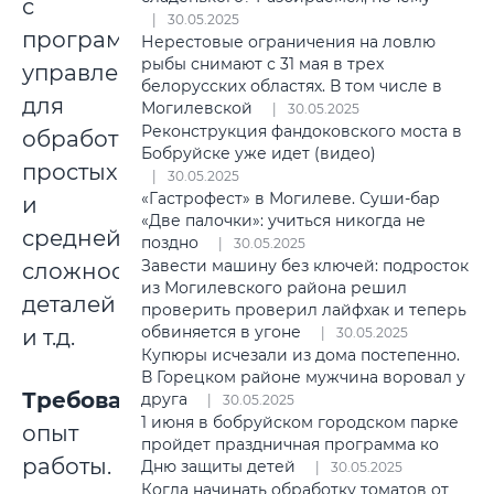
с
30.05.2025
программным
Нерестовые ограничения на ловлю
рыбы снимают с 31 мая в трех
управлением
белорусских областях. В том числе в
для
Могилевской
30.05.2025
Реконструкция фандоковского моста в
обработки
Бобруйске уже идет (видео)
простых
30.05.2025
«Гастрофест» в Могилеве. Суши-бар
и
«Две палочки»: учиться никогда не
средней
поздно
30.05.2025
Завести машину без ключей: подросток
сложности
из Могилевского района решил
деталей
проверить проверил лайфхак и теперь
обвиняется в угоне
и т.д.
30.05.2025
Купюры исчезали из дома постепенно.
В Горецком районе мужчина воровал у
Требования
:
друга
30.05.2025
1 июня в бобруйском городском парке
опыт
пройдет праздничная программа ко
работы.
Дню защиты детей
30.05.2025
Когда начинать обработку томатов от