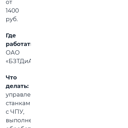
от
1400
руб.
Где
работать:
ОАО
«БЗТДиА».
Что
делать:
управление
станками
с ЧПУ,
выполнение