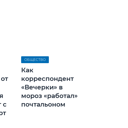
ОБЩЕСТВО
Как
 от
корреспондент
«Вечерки» в
я
мороз «работал»
 с
почтальоном
рт