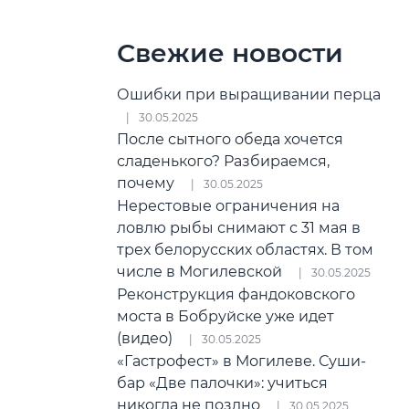
Свежие новости
Ошибки при выращивании перца
30.05.2025
После сытного обеда хочется
сладенького? Разбираемся,
почему
30.05.2025
Нерестовые ограничения на
ловлю рыбы снимают с 31 мая в
трех белорусских областях. В том
числе в Могилевской
30.05.2025
Реконструкция фандоковского
моста в Бобруйске уже идет
(видео)
30.05.2025
«Гастрофест» в Могилеве. Суши-
бар «Две палочки»: учиться
никогда не поздно
30.05.2025