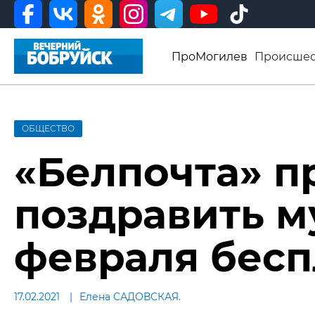
ПроМогилев
Происшес
История
Афиша
Св
Видео ВБ
ОБЩЕСТВО
«Белпочта» п
поздравить м
февраля бесп
17.02.2021
Елена САДОВСКАЯ.