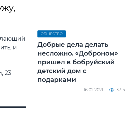
жу,
ОБЩЕСТВО
 желающий
Добрые дела делать
ить, и
несложно. «Доброном»
пришел в бобруйский
детский дом с
, 23
подарками
16.02.2021
3714