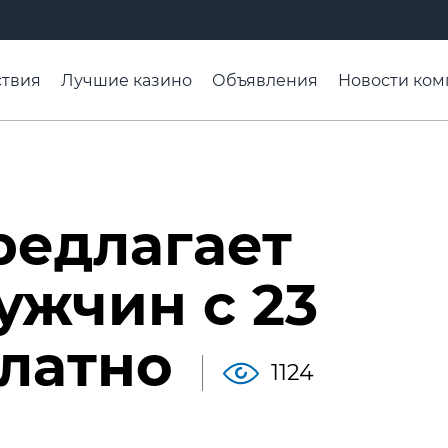
твия
Лучшие казино
Объявления
Новости ком
адьба недели
Чтобы помнили
Организации
Ра
редлагает
ужчин с 23
латно
1124