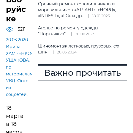
Срочный ремонт холодильников и
руйс
морозильников «АТЛАНТ», «НОРД»,
«INDESIT», «LG» и др.
18.01.2023
ке
Ателье по ремонту одежды
5211
"Портняжка"
28.06.2023
20.03.2020
Шиномонтаж легковых, грузовых, с/х
Ирина
шин
20.03.2024
ХАМРЕНКО-
УШАКОВА,
по
Важно прочитать
материалам
УВД. Фото
из
соцсетей.
18
марта
в 18
часов