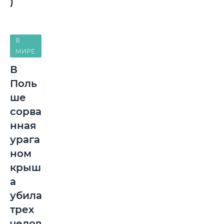
)
В
МИРЕ
В
Поль
ше
сорва
нная
урага
ном
крыш
а
убила
трех
челов