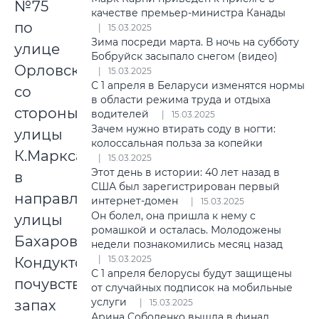
№75
качестве премьер-министра Канады
по
15.03.2025
Зима посреди марта. В ночь на субботу
улице
Бобруйск засыпало снегом (видео)
Орловского
15.03.2025
С 1 апреля в Беларуси изменятся нормы
со
в области режима труда и отдыха
стороны
водителей
15.03.2025
Зачем нужно втирать соду в ногти:
улицы
колоссальная польза за копейки
К.Маркса
15.03.2025
Этот день в истории: 40 лет назад в
в
США был зарегистрирован первый
направлении
интернет-домен
15.03.2025
Он болел, она пришла к нему с
улицы
ромашкой и осталась. Молодожены
Бахарова.
недели познакомились месяц назад
15.03.2025
Кондуктор
С 1 апреля белорусы будут защищены
почувствовал
от случайных подписок на мобильные
услуги
запах
15.03.2025
Арина Соболенко вышла в финал