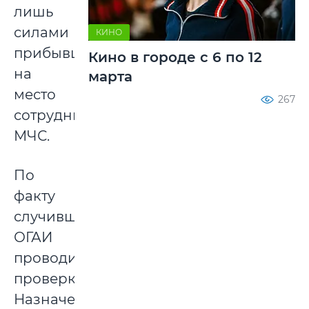
лишь
силами
КИНО
прибывших
Кино в городе с 6 по 12
на
марта
место
267
сотрудников
МЧС.
По
факту
случившегося
ОГАИ
проводится
проверка.
Назначен