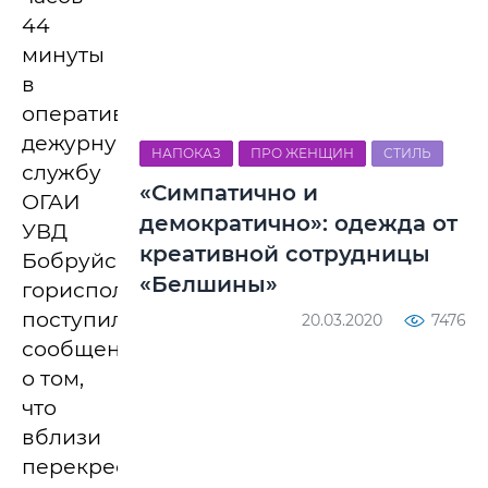
44
минуты
в
оперативно-
дежурную
НАПОКАЗ
ПРО ЖЕНЩИН
СТИЛЬ
службу
«Симпатично и
ОГАИ
демократично»: одежда от
УВД
креативной сотрудницы
Бобруйского
«Белшины»
горисполкома
поступило
20.03.2020
7476
сообщение
о том,
что
вблизи
перекрестка