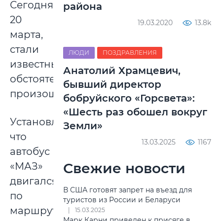
Сегодня,
района
20
19.03.2020
13.8k
марта,
стали
ЛЮДИ
ПОЗДРАВЛЕНИЯ
известны
Анатолий Храмцевич,
обстоятельства
бывший директор
произошедшего.
бобруйского «Горсвета»:
«Шесть раз обошел вокруг
Установлено,
Земли»
что
13.03.2025
1167
автобус
Свежие новости
«МАЗ»
двигался
В США готовят запрет на въезд для
по
туристов из России и Беларуси
маршруту
15.03.2025
Марк Карни приведен к присяге в