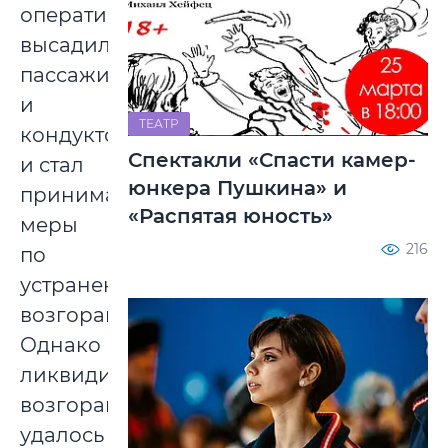
оперативно
высадил
пассажиров
и
ТЕАТР
кондуктора
Спектакли «Спасти камер-
и стал
юнкера Пушкина» и
принимать
«Распятая юность»
меры
216
по
устранению
возгорания.
Однако
ликвидировать
возгорание
удалось