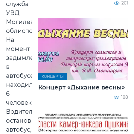
261
служба
УВД
Могилевского
облисполкома.
На
момент
задымления
в
автобусе
КОНЦЕРТЫ
находились
Концерт «Дыхание весны»
6
188
человек.
Водитель
остановил
автобус,