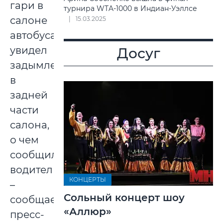
гари в
турнира WTA-1000 в Индиан-Уэллсе
салоне
15.03.2025
автобуса,
увидел
Досуг
задымление
в
задней
части
салона,
о чем
сообщил
водителю,
КОНЦЕРТЫ
–
Сольный концерт шоу
сообщает
«Аллюр»
пресс-