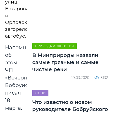
улиц
Бахарова
и
Орловского
загорелся
автобус.
ПРИРОДА И ЭКОЛОГИЯ
Напомним,
об
В Минприроды назвали
самые грязные и самые
этом
чистые реки
ЧП
«Вечерний
19.03.2020
3132
Бобруйск»
писал
ЛЮДИ
18
Что известно о новом
марта.
руководителе Бобруйского