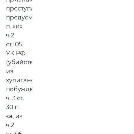
преступления,
предусмотренного
п. «и»
ч.2
ст.105
УК РФ
(убийство
из
хулиганских
побуждений),
ч. 3 ст.
30 п.
«а, и»
ч.2