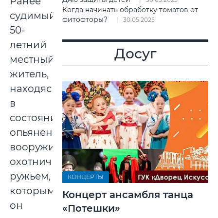
Ранее
Когда начинать обработку томатов от
судимый
фитофторы?
30.05.2025
50-
летний
Досуг
местный
житель,
находясь
в
состоянии
опьянения,
вооружился
охотничьим
ружьем,
КОНЦЕРТЫ
которым
Концерт ансамбля танца
он
«Потешки»