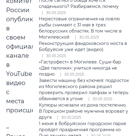
комитет
После сытного обеда хочется
сладенького? Разбираемся, почему
России
30.05.2025
опубликовал
Нерестовые ограничения на ловлю
рыбы снимают с 31 мая в трех
в
белорусских областях. В том числе в
своем
Могилевской
30.05.2025
Реконструкция фандоковского моста в
официальном
Бобруйске уже идет (видео)
канале
30.05.2025
«Гастрофест» в Могилеве. Суши-бар
в
«Две палочки»: учиться никогда не
YouTube
поздно
30.05.2025
Завести машину без ключей: подросток
видео
из Могилевского района решил
с
проверить проверил лайфхак и теперь
обвиняется в угоне
30.05.2025
места
Купюры исчезали из дома постепенно.
происшествия.
В Горецком районе мужчина воровал у
друга
30.05.2025
1 июня в бобруйском городском парке
–
пройдет праздничная программа ко
Дню защиты детей
30.05.2025