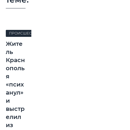
ПРОИСШЕСТВИЯ
Жите
ль
Красн
ополь
я
«псих
анул»
и
выстр
елил
из