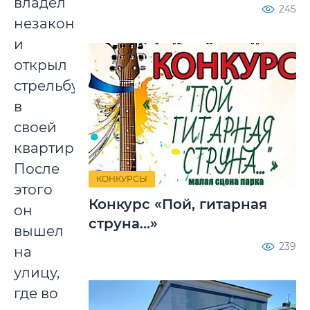
владел
245
незаконно,
и
открыл
стрельбу
в
своей
квартире.
После
КОНКУРСЫ
этого
Конкурс «Пой, гитарная
он
струна...»
вышел
239
на
улицу,
где во