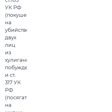
ст.105
УК РФ
(покушение
на
убийство
двух
лиц
из
хулиганских
побуждений)
и ст.
317 УК
РФ
(посягательство
на