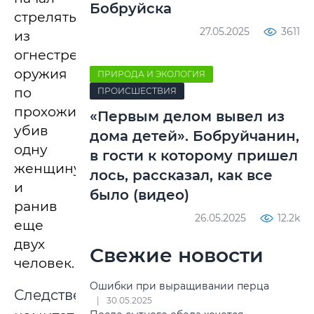
Бобруйска
стрелять
27.05.2025
3611
из
огнестрельного
оружия
ПРИРОДА И ЭКОЛОГИЯ
по
ПРОИСШЕСТВИЯ
прохожим,
«Первым делом вывел из
убив
дома детей». Бобруйчанин,
одну
в гости к которому пришел
женщину
лось, рассказал, как все
и
было (видео)
ранив
26.05.2025
12.2k
еще
двух
Свежие новости
человек.
Ошибки при выращивании перца
Следственный
30.05.2025