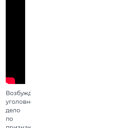
Возбуждено
уголовное
дело
по
признакам