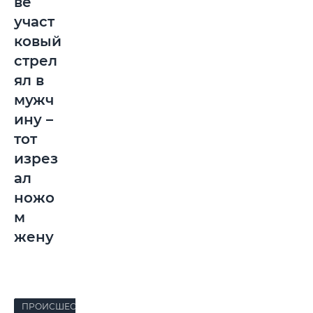
ве
участ
ковый
стрел
ял в
мужч
ину –
тот
изрез
ал
ножо
м
жену
ПРОИСШЕСТВИЯ