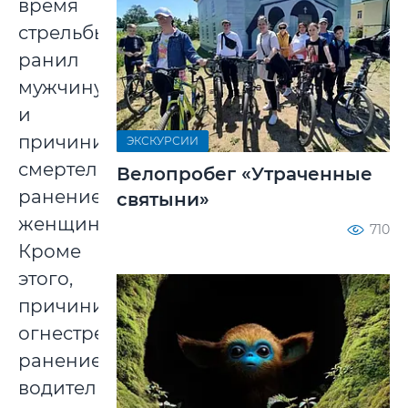
время
стрельбы
ранил
мужчину
и
причинил
ЭКСКУРСИИ
смертельное
Велопробег «Утраченные
ранение
святыни»
женщине.
710
Кроме
этого,
причинил
огнестрельное
ранение
водителю