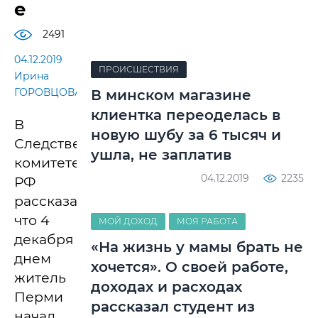
е
2491
04.12.2019
ПРОИСШЕСТВИЯ
Ирина
ГОРОВЦОВА
В минском магазине
клиентка переоделась в
В
новую шубу за 6 тысяч и
Следственном
ушла, не заплатив
комитете
04.12.2019
2235
РФ
рассказали,
что 4
МОЙ ДОХОД
МОЯ РАБОТА
декабря
«На жизнь у мамы брать не
днем
хочется». О своей работе,
житель
доходах и расходах
Перми
рассказал студент из
начал