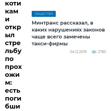
коти
кам
ОБЩЕСТВО
и
Минтранс рассказал, в
откр
каких нарушениях законов
ыл
чаще всего замечены
стре
такси-фирмы
льбу
04.12.2019
2785
по
прох
ожи
м:
есть
поги
бши