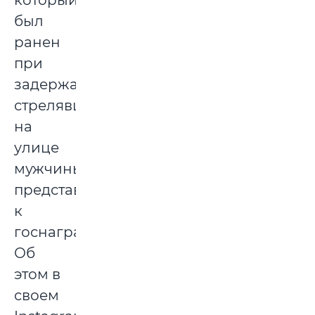
который
был
ранен
при
задержании
стрелявшего
на
улице
мужчины,
представят
к
госнаграде.
Об
этом в
своем