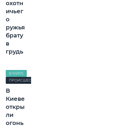
охотн
ичьег
о
ружья
брату
в
грудь
В МИРЕ
ПРОИСШЕСТВИЯ
В
Киеве
откры
ли
огонь