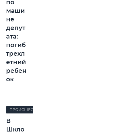
по
маши
не
депут
ата:
погиб
трехл
етний
ребен
ок
ПРОИСШЕСТВИЯ
В
Шкло