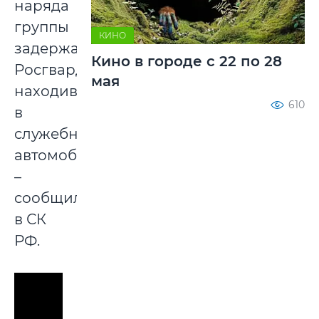
наряда
группы
КИНО
задержания
Кино в городе с 22 по 28
Росгвардии,
мая
находившемуся
610
в
служебном
автомобиле,
–
сообщили
в СК
РФ.