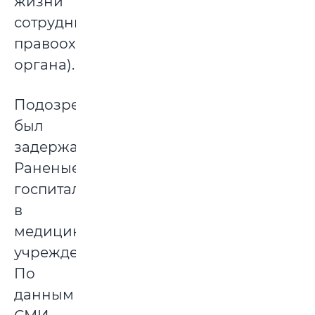
жизни
сотрудника
правоохранительного
органа).
Подозреваемый
был
задержан.
Раненые
госпитализированы
в
медицинские
учреждения.
По
данным