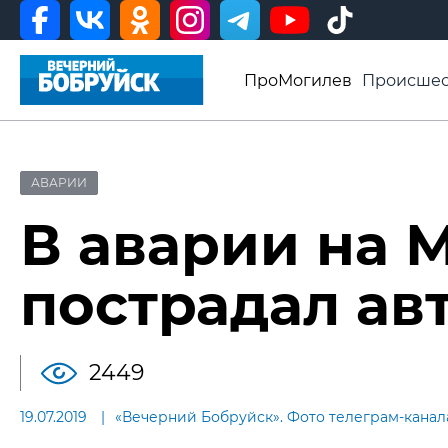
ПроМогилев
Происшес
История
Афиша
Св
Видео ВБ
АВАРИИ
В аварии на 
пострадал ав
2449
19.07.2019
«Вечерний Бобруйск». Фото телеграм-канал