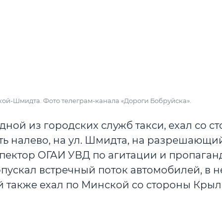
ской-Шмидта. Фото телеграм-канала «Дороги Бобруйска».
ной из городских служб такси, ехал со с
ь налево, на ул. Шмидта, на разрешающи
пектор ОГАИ УВД по агитации и пропаган
опускал встречный поток автомобилей, в н
й также ехал по Минской со стороны Крыл