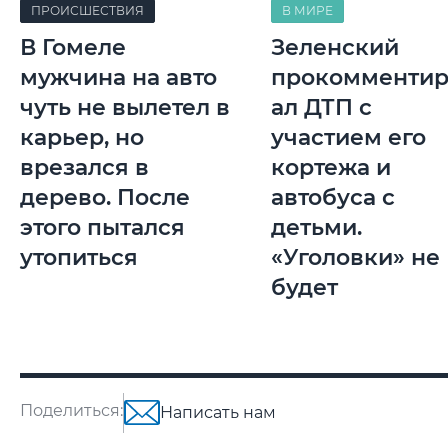
ПРОИСШЕСТВИЯ
В МИРЕ
В Гомеле
Зеленский
мужчина на авто
прокомментир
чуть не вылетел в
ал ДТП с
карьер, но
участием его
врезался в
кортежа и
дерево. После
автобуса с
этого пытался
детьми.
утопиться
«Уголовки» не
будет
Поделиться:
Написать нам