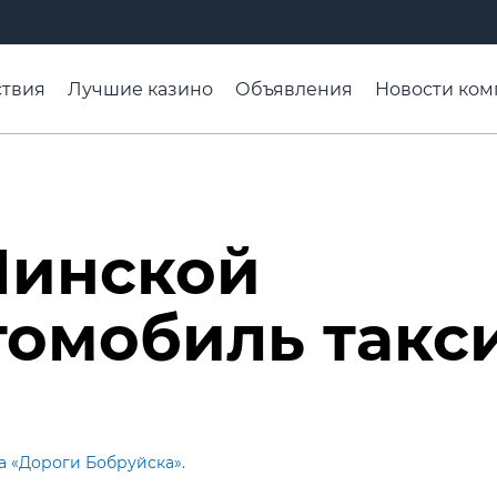
твия
Лучшие казино
Объявления
Новости ком
адьба недели
Чтобы помнили
Организации
Ра
Минской
томобиль такс
а «Дороги Бобруйска».