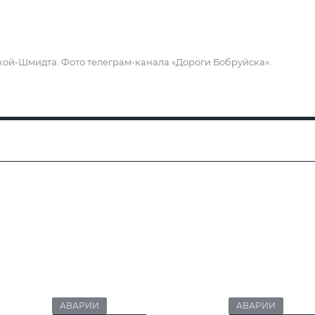
ской-Шмидта. Фото телеграм-канала «Дороги Бобруйска».
АВАРИИ
АВАРИИ