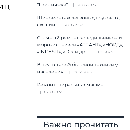
иц
"Портняжка"
28.06.2023
Шиномонтаж легковых, грузовых,
с/х шин
20.03.2024
Срочный ремонт холодильников и
морозильников «АТЛАНТ», «НОРД»,
«INDESIT», «LG» и др.
18.01.2023
Выкуп старой бытовой техники у
населения
07.04.2025
Ремонт стиральных машин
02.10.2024
Важно прочитать