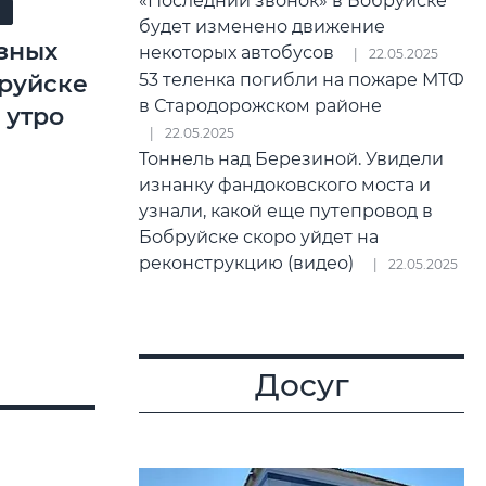
«Последний звонок» в Бобруйске
Я
будет изменено движение
зных
некоторых автобусов
22.05.2025
руйске
53 теленка погибли на пожаре МТФ
в Стародорожском районе
 утро
22.05.2025
Тоннель над Березиной. Увидели
изнанку фандоковского моста и
узнали, какой еще путепровод в
Бобруйске скоро уйдет на
реконструкцию (видео)
22.05.2025
Досуг