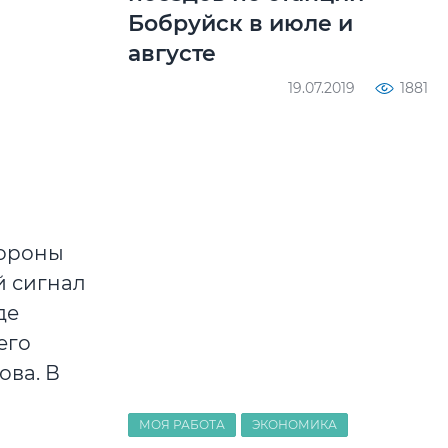
Бобруйск в июле и
августе
19.07.2019
1881
тороны
й сигнал
де
его
ова. В
МОЯ РАБОТА
ЭКОНОМИКА