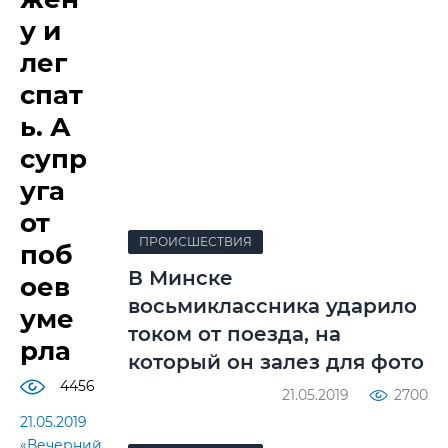
у и
лег
спат
ь. А
супр
уга
от
ПРОИСШЕСТВИЯ
поб
В Минске
оев
восьмиклассника ударило
уме
током от поезда, на
рла
который он залез для фото
4456
21.05.2019
2700
21.05.2019
«Вечерний