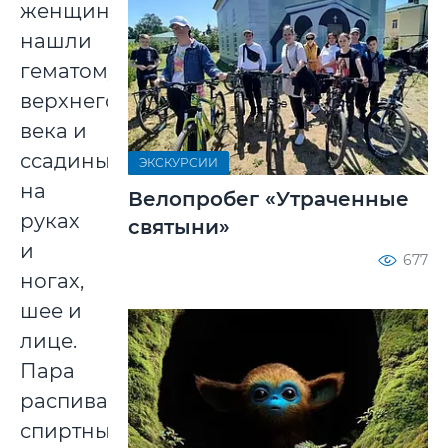
женщины
нашли
гематому
верхнего
века и
ссадины
ЭКСКУРСИИ
на
Велопробег «Утраченные
руках
святыни»
и
677
ногах,
шее и
лице.
Пара
распивала
спиртные