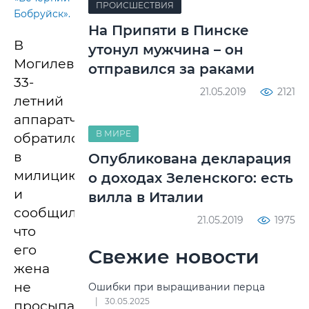
ПРОИСШЕСТВИЯ
Бобруйск».
На Припяти в Пинске
В
утонул мужчина – он
Могилеве
отправился за раками
33-
21.05.2019
2121
летний
аппаратчик
В МИРЕ
обратился
в
Опубликована декларация
милицию
о доходах Зеленского: есть
и
вилла в Италии
сообщил,
21.05.2019
1975
что
его
Свежие новости
жена
не
Ошибки при выращивании перца
30.05.2025
просыпается