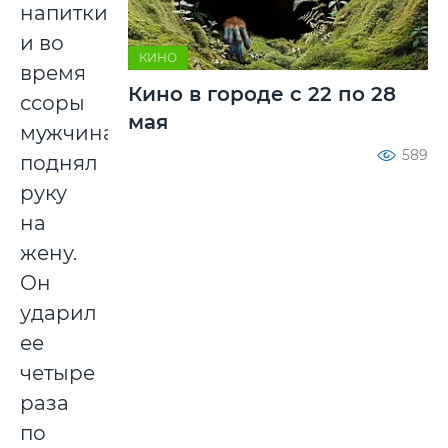
напитки
и во
КИНО
время
Кино в городе с 22 по 28
ссоры
мая
мужчина
589
поднял
руку
на
жену.
Он
ударил
ее
четыре
раза
по