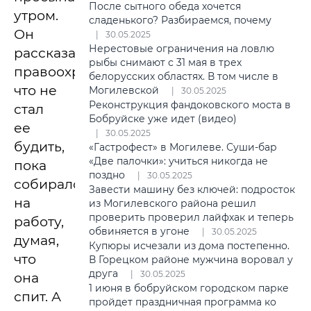
После сытного обеда хочется
утром.
сладенького? Разбираемся, почему
Он
30.05.2025
Нерестовые ограничения на ловлю
рассказал
рыбы снимают с 31 мая в трех
правоохранителям,
белорусских областях. В том числе в
что не
Могилевской
30.05.2025
Реконструкция фандоковского моста в
стал
Бобруйске уже идет (видео)
ее
30.05.2025
будить,
«Гастрофест» в Могилеве. Суши-бар
«Две палочки»: учиться никогда не
пока
поздно
30.05.2025
собирался
Завести машину без ключей: подросток
на
из Могилевского района решил
проверить проверил лайфхак и теперь
работу,
обвиняется в угоне
30.05.2025
думая,
Купюры исчезали из дома постепенно.
что
В Горецком районе мужчина воровал у
друга
30.05.2025
она
1 июня в бобруйском городском парке
спит. А
пройдет праздничная программа ко