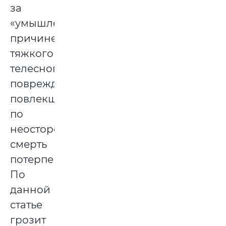
за
«умышленное
причинение
тяжкого
телесного
повреждения,
повлекшее
по
неосторожности
смерть
потерпевшего».
По
данной
статье
грозит