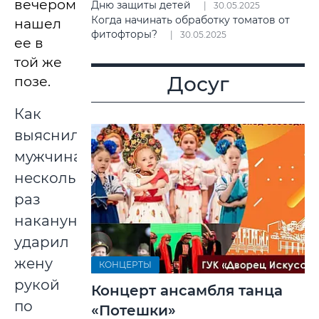
вечером
Дню защиты детей
30.05.2025
Когда начинать обработку томатов от
нашел
фитофторы?
30.05.2025
ее в
той же
Досуг
позе.
Как
выяснилось,
мужчина
несколько
раз
накануне
ударил
жену
КОНЦЕРТЫ
рукой
Концерт ансамбля танца
по
«Потешки»