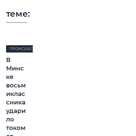
теме:
ПРОИСШЕСТВИЯ
В
Минс
ке
восьм
иклас
сника
удари
ло
током