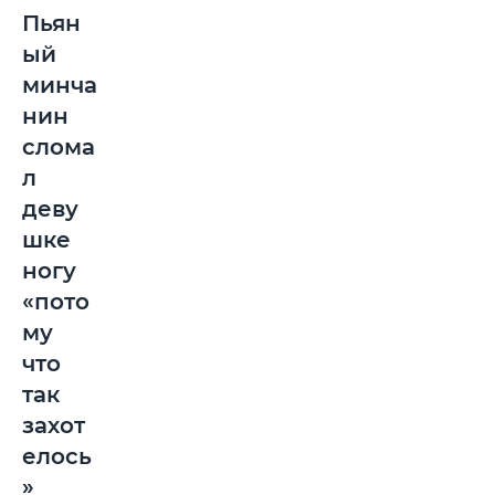
Пьян
ый
минча
нин
слома
л
деву
шке
ногу
«пото
му
что
так
захот
елось
»