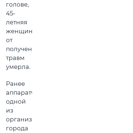
голове,
45-
летняя
женщина
от
полученных
травм
умерла.
Ранее
аппаратчик
одной
из
организаций
города