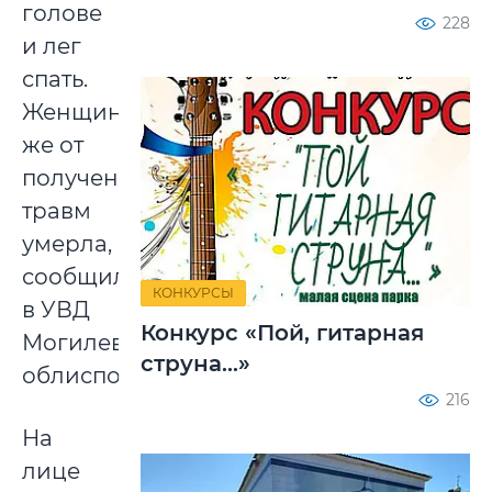
голове
228
и лег
спать.
Женщина
же от
полученных
травм
умерла,
сообщили
КОНКУРСЫ
в УВД
Конкурс «Пой, гитарная
Могилевского
струна...»
облисполкома.
216
На
лице