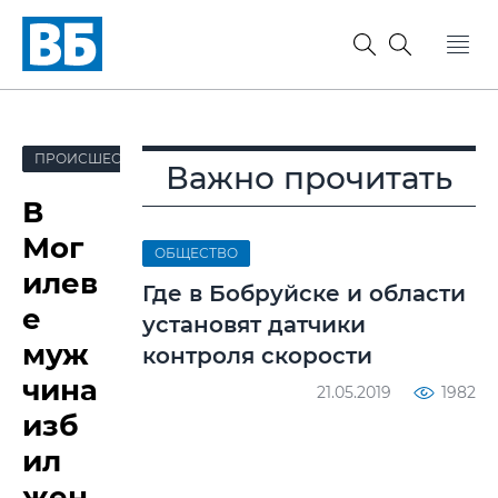
ПРОИСШЕСТВИЯ
Важно прочитать
В
Мог
ОБЩЕСТВО
илев
Где в Бобруйске и области
е
установят датчики
муж
контроля скорости
чина
21.05.2019
1982
изб
ил
жен