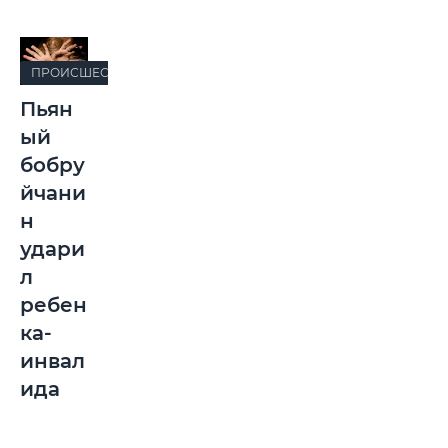
ПРОИСШЕСТВИЯ
Пьян
ый
бобру
йчани
н
удари
л
ребен
ка-
инвал
ида