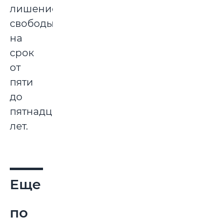
лишение
свободы
на
срок
от
пяти
до
пятнадцати
лет.
Еще
по