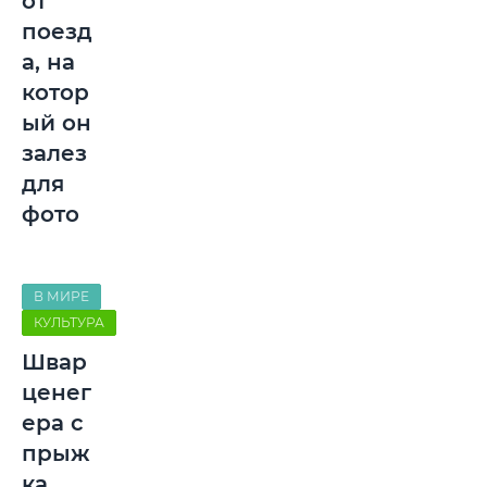
от
поезд
а, на
котор
ый он
залез
для
фото
В МИРЕ
КУЛЬТУРА
Швар
ценег
ера с
прыж
ка