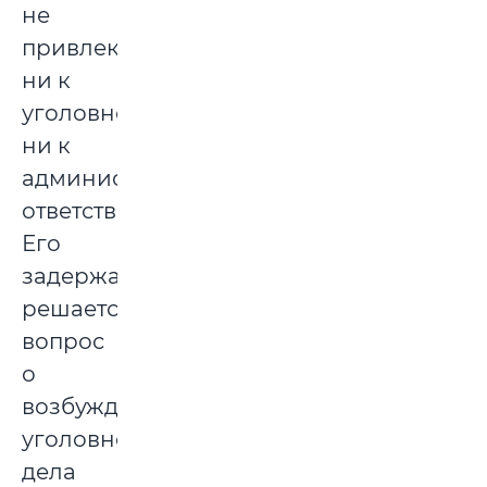
не
привлекался
ни к
уголовной,
ни к
административной
ответственности.
Его
задержали,
решается
вопрос
о
возбуждении
уголовного
дела