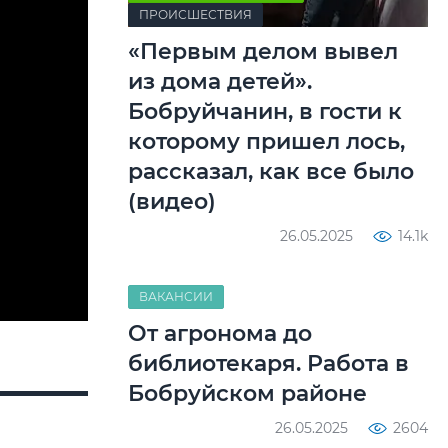
ПРОИСШЕСТВИЯ
«Первым делом вывел
из дома детей».
Бобруйчанин, в гости к
которому пришел лось,
рассказал, как все было
(видео)
26.05.2025
14.1k
ВАКАНСИИ
От агронома до
библиотекаря. Работа в
Бобруйском районе
26.05.2025
2604