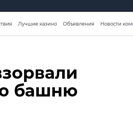
твия
Лучшие казино
Объявления
Новости ком
адьба недели
Чтобы помнили
Организации
Ра
взорвали
ю башню