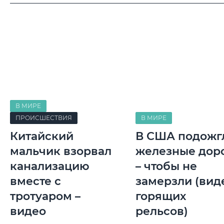
В МИРЕ
ПРОИСШЕСТВИЯ
В МИРЕ
Китайский
В США подожг
мальчик взорвал
железные дор
канализацию
– чтобы не
вместе с
замерзли (вид
тротуаром –
горящих
видео
рельсов)