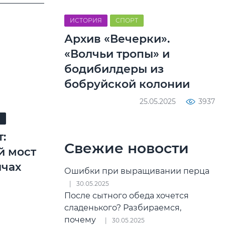
ИСТОРИЯ
СПОРТ
Архив «Вечерки».
«Волчьи тропы» и
бодибилдеры из
бобруйской колонии
25.05.2025
3937
Я
:
Свежие новости
й мост
ичах
Ошибки при выращивании перца
30.05.2025
После сытного обеда хочется
сладенького? Разбираемся,
почему
30.05.2025