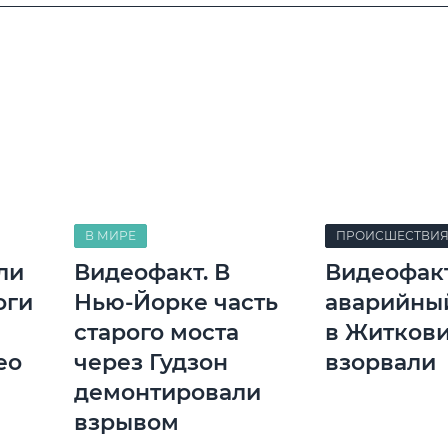
В МИРЕ
ПРОИСШЕСТВИ
ли
Видеофакт. В
Видеофакт
оги
Нью-Йорке часть
аварийны
старого моста
в Житков
ео
через Гудзон
взорвали
демонтировали
взрывом