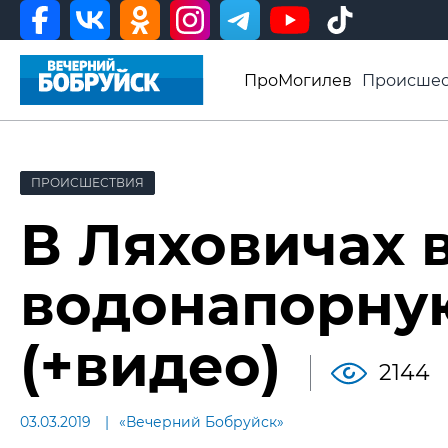
ПроМогилев
Происшес
История
Афиша
Св
Видео ВБ
ПРОИСШЕСТВИЯ
В Ляховичах 
водонапорну
(+видео)
2144
03.03.2019
«Вечерний Бобруйск»