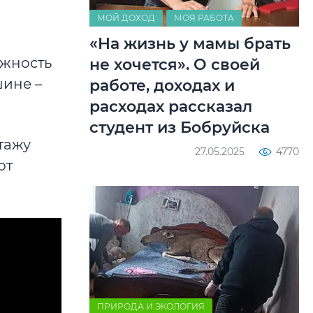
МОЙ ДОХОД
МОЯ РАБОТА
«На жизнь у мамы брать
ужность
не хочется». О своей
шине –
работе, доходах и
расходах рассказал
студент из Бобруйска
тажу
27.05.2025
4770
от
ПРИРОДА И ЭКОЛОГИЯ