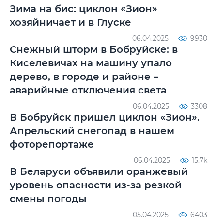
Зима на бис: циклон «Зион»
хозяйничает и в Глуске
06.04.2025
9930
Снежный шторм в Бобруйске: в
Киселевичах на машину упало
дерево, в городе и районе –
аварийные отключения света
06.04.2025
3308
В Бобруйск пришел циклон «Зион».
Апрельский снегопад в нашем
фоторепортаже
06.04.2025
15.7k
В Беларуси объявили оранжевый
уровень опасности из-за резкой
смены погоды
05.04.2025
6403