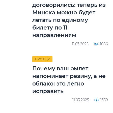
договорились: теперь из
Минска можно будет
летать по единому
билету по 11
направлениям
11.03.2025
1086
ПРО ЕДУ
Почему ваш омлет
напоминает резину, а не
облако: это легко
исправить
11.03.2025
1359