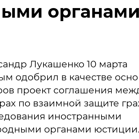
ыми органам
сандр Лукашенко 10 марта
рым одобрил в качестве осн
ров проект соглашения меж
рах по взаимной защите гр
ледования иностранными
родными органами юстиции