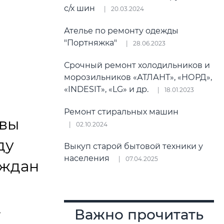
и
с/х шин
20.03.2024
Ателье по ремонту одежды
"Портняжка"
28.06.2023
Срочный ремонт холодильников и
морозильников «АТЛАНТ», «НОРД»,
«INDESIT», «LG» и др.
18.01.2023
Ремонт стиральных машин
овы
02.10.2024
ду
Выкуп старой бытовой техники у
населения
07.04.2025
аждан
.
Важно прочитать