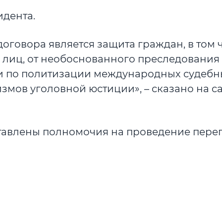
идента.
говора является защита граждан, в том 
лиц, от необоснованного преследования
ии по политизации международных судебн
мов уголовной юстиции», – сказано на с
тавлены полномочия на проведение пере