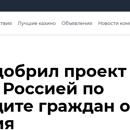
твия
Лучшие казино
Объявления
Новости ком
адьба недели
Чтобы помнили
Организации
Ра
добрил проект
 Россией по
ите граждан о
ия