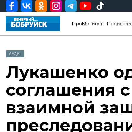
ПроМогилев
Происшес
История
Афиша
Св
Видео ВБ
СУДЫ
Лукашенко о
соглашения с
взаимной защ
преследован