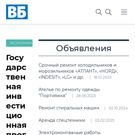
ЭКОНОМИКА
Объявления
Госу
дарс
Срочный ремонт холодильников и
морозильников «АТЛАНТ», «НОРД»,
твен
«INDESIT», «LG» и др.
18.01.2023
ная
Ателье по ремонту одежды
инв
"Портняжка"
28.06.2023
ести
Ремонт стиральных машин
02.10.2024
цио
Аренда спецтехники
03.02.2025
нная
прог
Электромонтажные работы.