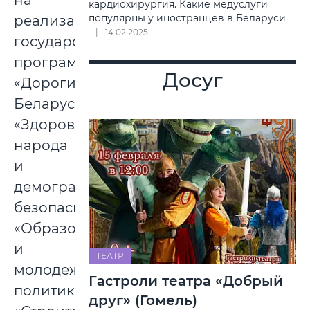
на
кардиохирургия. Какие медуслуги
популярны у иностранцев в Беларуси
реализацию
14.02.2025
государственных
программ
Досуг
«Дороги
Беларуси»,
«Здоровье
народа
и
демографическая
безопасность»,
«Образование
и
ТЕАТР
молодежная
Гастроли театра «Добрый
политика»,
друг» (Гомель)