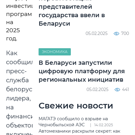
инвестиционная
представителей
программа
государства ввели в
на
Беларуси
2025
05.02.2025
700
год.
Как
ЭКОНОМИКА
сообщила
В Беларуси запустили
пресс-
цифровую платформу для
региональных инициатив
служба
белорусского
05.02.2025
441
лидера,
Свежие новости
на
финансирование
МАГАТЭ сообщило о взрыве на
объектов,
Чернобыльской АЭС
14.02.2025
Автомеханики раскрыли секрет: как
включенных