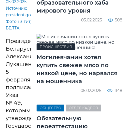
05.02.2025
образовательного хаба
Источник:
мирового уровня
president.gov.by.
05.02.2025
508
Фото на титуле:
БЕЛТА
Президент
ПРОИСШЕСТВИЯ
Беларуси
Александр
Могилевчанин хотел
Лукашенко
купить свежее мясо по
5
низкой цене, но нарвался
февраля
на мошенника
подписал
05.02.2025
1148
Указ
№ 49,
ОБЩЕСТВО
ОТДЕЛ КАДРОВ
которым
утверждена
Обязательную
Государственная
переаттестацию