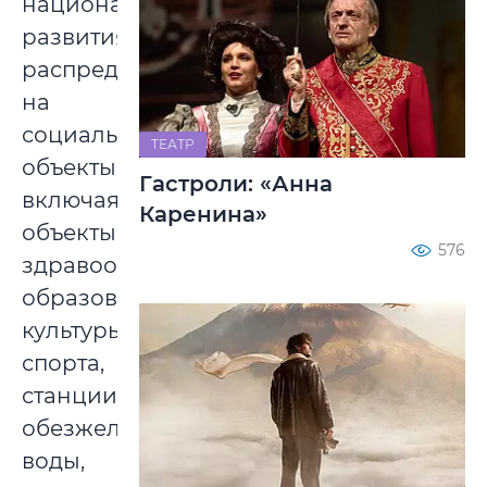
национального
развития
распределены
на
социальные
ТЕАТР
объекты,
Гастроли: «Анна
включая
Каренина»
объекты
576
здравоохранения,
образования,
культуры,
спорта,
станции
обезжелезивания
воды,