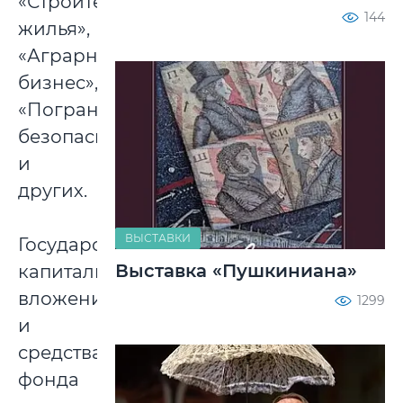
«Строительство
144
жилья»,
«Аграрный
бизнес»,
«Пограничная
безопасность»
и
других.
ВЫСТАВКИ
Государственные
Выставка «Пушкиниана»
капитальные
вложения
1299
и
средства
фонда