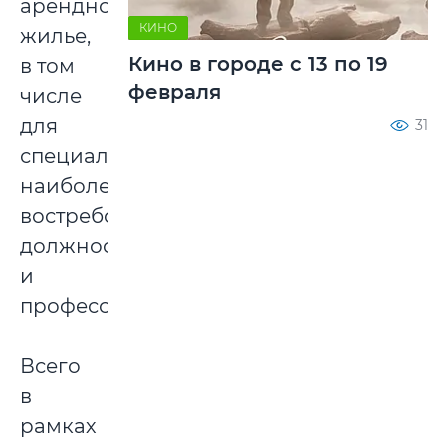
арендное
КИНО
жилье,
Кино в городе с 13 по 19
в том
февраля
числе
для
31
специалистов
наиболее
востребованных
должностей
и
профессий.
Всего
в
рамках