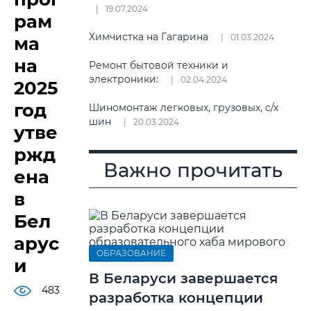
19.07.2024
рам
Химчистка на Гагарина
01.03.2024
ма
на
Ремонт бытовой техники и
электроники:
02.04.2024
2025
год
Шиномонтаж легковых, грузовых, с/х
шин
20.03.2024
утве
ржд
Важно прочитать
ена
в
Бел
арус
ОБРАЗОВАНИЕ
и
В Беларуси завершается
483
разработка концепции