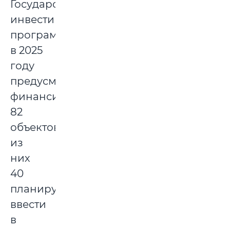
Государственной
инвестиционной
программы
в 2025
году
предусматривается
финансирование
82
объектов,
из
них
40
планируется
ввести
в