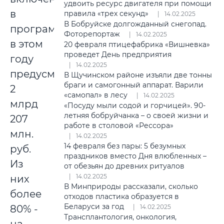
удвоить ресурс двигателя при помощи
в
правила «трех секунд»
14.02.2025
В Бобруйске долгожданный снегопад.
программу,
Фоторепортаж
14.02.2025
в этом
20 февраля птицефабрика «Вишневка»
проведет День предприятия
году
14.02.2025
предусмотрено
В Щучинском районе изъяли две тонны
браги и самогонный аппарат. Варили
2
«самопал» в лесу
14.02.2025
млрд
«Посуду мыли содой и горчицей». 90-
летняя бобруйчанка – о своей жизни и
207
работе в столовой «Рессора»
млн.
14.02.2025
14 февраля без пары: 5 безумных
руб.
праздников вместо Дня влюбленных –
Из
от обезьян до древних ритуалов
14.02.2025
них
В Минприроды рассказали, сколько
более
отходов пластика образуется в
Беларуси за год
80% -
14.02.2025
Трансплантология, онкология,