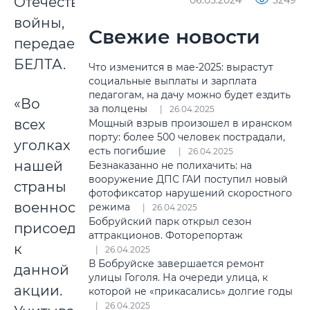
Отечественной
06.05.2024
3249
войны,
Свежие новости
передает
БЕЛТА.
Что изменится в мае-2025: вырастут
социальные выплаты и зарплата
педагогам, на дачу можно будет ездить
«Во
за полцены
26.04.2025
всех
Мощный взрыв произошел в иранском
порту: более 500 человек пострадали,
уголках
есть погибшие
26.04.2025
нашей
Безнаказанно не полихачить: на
вооружение ДПС ГАИ поступил новый
страны
фотофиксатор нарушений скоростного
военнослужащие
режима
26.04.2025
Бобруйский парк открыл сезон
присоединились
аттракционов. Фоторепортаж
к
26.04.2025
В Бобруйске завершается ремонт
данной
улицы Гоголя. На очереди улица, к
акции.
которой не «прикасались» долгие годы
26.04.2025