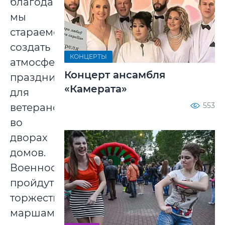
благодарности
мы
стараемся
создать
КОНЦЕРТЫ
атмосферу
Концерт ансамбля
праздника
«Камерата»
для
553
ветеранов
во
дворах
домов.
Военнослужащие
пройдут
торжественными
маршами,