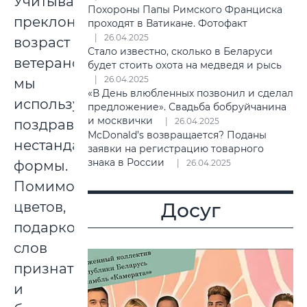
Учитывая
Похороны Папы Римского Франциска
преклонный
проходят в Ватикане. Фотофакт
26.04.2025
возраст
Стало известно, сколько в Беларуси
ветеранов,
будет стоить охота на медведя и рысь
26.04.2025
мы
«В День влюбленных позвонил и сделал
используем
предложение». Свадьба бобруйчанина
и москвички
26.04.2025
поздравления
McDonald’s возвращается? Поданы
нестандартной
заявки на регистрацию товарного
знака в России
формы.
26.04.2025
Помимо
цветов,
Досуг
подарков,
слов
признательности
и