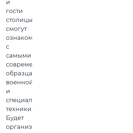
и
гости
столицы
смогут
ознакомиться
с
самыми
современными
образцами
военной
и
специальной
техники.
Будет
организована