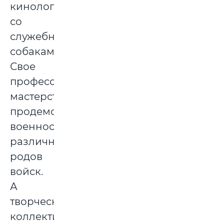
кинологи
со
служебными
собаками.
Свое
профессиональное
мастерство
продемонстрируют
военнослужащие
различных
родов
войск.
А
творческие
коллективы