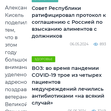
Александр
Совет Республики
Кисель
ратифицировал протокол к
соглашению с Россией по
поделился
взысканию алиментов с
тем,
должников
что в
этом
06.05.2024
893
году
большое
ЗДОРОВЬЕ
внимание
ВОЗ: во время пандемии
уделено
COVID-19 трое из четырех
адресному
пациентов
медучреждений лечились
поздравлению
антибиотиками «на всякий
ветеранов
случай»
Великой