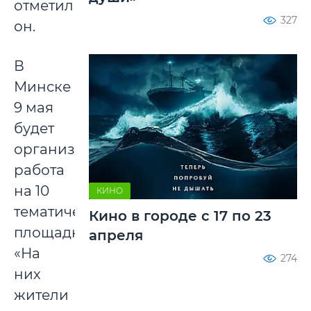
отметил
327
он.
В
Минске
9 мая
будет
организована
работа
на 10
КИНО
тематических
Кино в городе с 17 по 23
площадках.
апреля
«На
274
них
жители