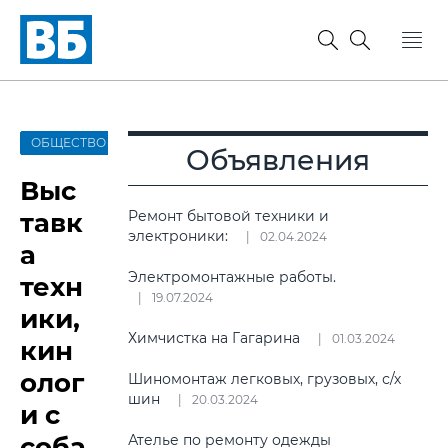
ОБЩЕСТВО
Объявления
Выс
тавк
Ремонт бытовой техники и
электроники:
02.04.2024
а
Электромонтажные работы.
техн
19.07.2024
ики,
Химчистка на Гагарина
01.03.2024
кин
олог
Шиномонтаж легковых, грузовых, с/х
шин
20.03.2024
и с
соба
Ателье по ремонту одежды