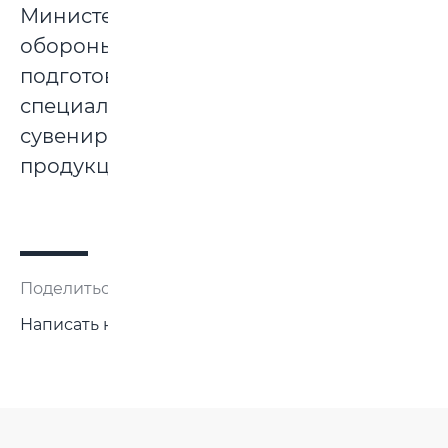
Министерство
обороны
подготовило
специальную
сувенирную
продукцию.
Поделиться:
Написать нам