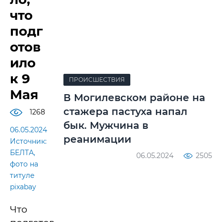
что
подг
отов
ило
к 9
ПРОИСШЕСТВИЯ
Мая
В Могилевском районе на
стажера пастуха напал
1268
бык. Мужчина в
06.05.2024
реанимации
Источник:
БЕЛТА,
06.05.2024
2505
фото на
титуле
pixabay
Что