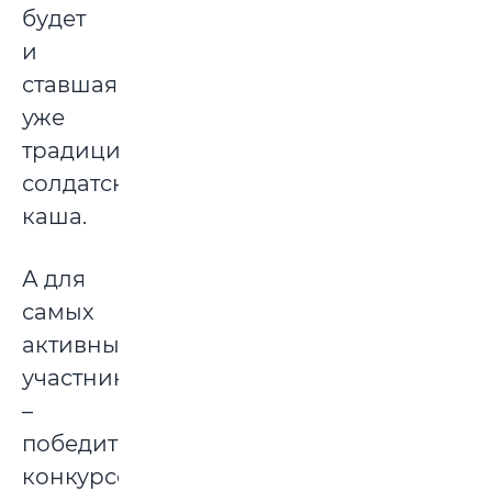
будет
и
ставшая
уже
традицией
солдатская
каша.
А для
самых
активных
участников
–
победителей
конкурсов