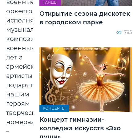
военные
ТАНЦЫ
оркестры
Открытие сезона дискотек
исполнят
в городском парке
музыкальные
785
композиции
военных
лет, а
армейские
артисты
подарят
нашим
героям
КОНЦЕРТЫ
творческие
Концерт гимназии-
номера»,
колледжа искусств «Эхо
–
души»