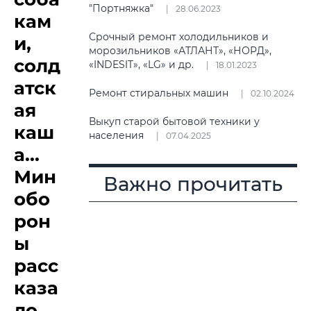
"Портняжка"
28.06.2023
кам
Срочный ремонт холодильников и
и,
морозильников «АТЛАНТ», «НОРД»,
солд
«INDESIT», «LG» и др.
18.01.2023
атск
Ремонт стиральных машин
02.10.2024
ая
Выкуп старой бытовой техники у
каш
населения
07.04.2025
а...
Мин
Важно прочитать
обо
рон
ы
расс
каза
ло,