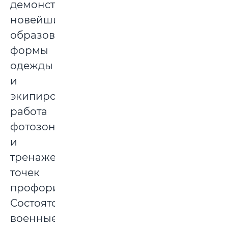
демонстрация
новейших
образов
формы
одежды
и
экипировки,
работа
фотозон
и
тренажеров,
точек
профориентации.
Состоятся
военные