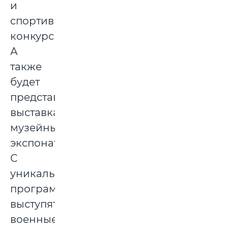
и
спортивные
конкурсы.
А
также
будет
представлена
выставка
музейных
экспонатов.
С
уникальными
программами
выступят
военные