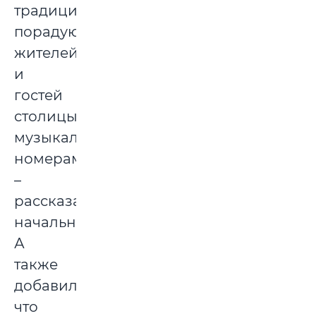
традиционно
порадуют
жителей
и
гостей
столицы
музыкальными
номерами»,
–
рассказал
начальник.
А
также
добавил,
что