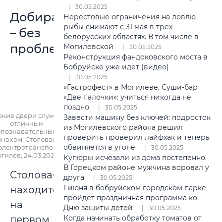
30.05.2025
Добираться
Нерестовые ограничения на ловлю
рыбы снимают с 31 мая в трех
– без
белорусских областях. В том числе в
проблем
Могилевской
30.05.2025
Реконструкция фандоковского моста в
Бобруйске уже идет (видео)
30.05.2025
«Гастрофест» в Могилеве. Суши-бар
«Две палочки»: учиться никогда не
поздно
30.05.2025
кие двери служат
Завести машину без ключей: подросток
отличным
из Могилевского района решил
опознавательным
проверить проверил лайфхак и теперь
знаком. Столовая
обвиняется в угоне
электротранспорта»,
30.05.2025
гилев, 24.03.2023 г.
Купюры исчезали из дома постепенно.
В Горецком районе мужчина воровал у
Столовая
друга
30.05.2025
1 июня в бобруйском городском парке
находится
пройдет праздничная программа ко
на
Дню защиты детей
30.05.2025
первом
Когда начинать обработку томатов от