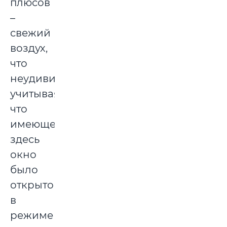
плюсов
–
свежий
воздух,
что
неудивительно,
учитывая,
что
имеющееся
здесь
окно
было
открыто
в
режиме