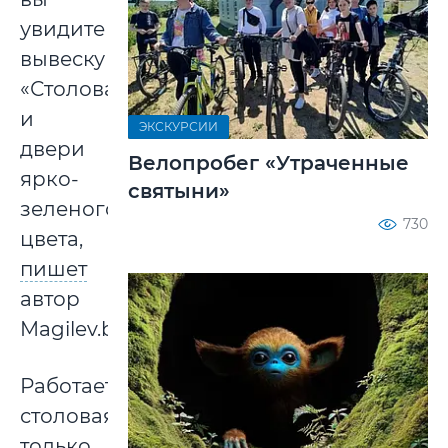
увидите
вывеску
«Столовая»
и
ЭКСКУРСИИ
двери
Велопробег «Утраченные
ярко-
святыни»
зеленого
730
цвета,
пишет
автор
Magilev.by.
Работает
столовая
только