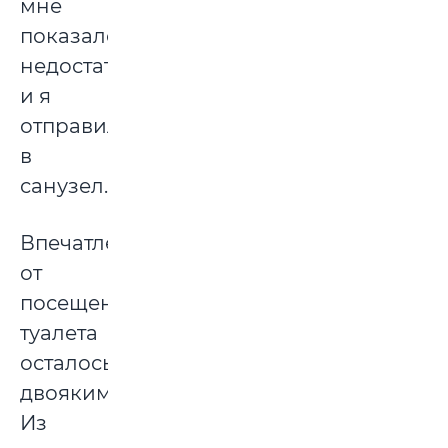
мне
показалось
недостаточно,
и я
отправилась
в
санузел.
Впечатление
от
посещения
туалета
осталось
двояким.
Из