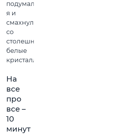
подумала
я и
смахнула
со
столешницы
белые
кристаллики.
На
все
про
все –
10
минут