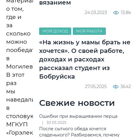
материалов
вязанием
о том,
24.03.2023
13.8k
где и
за
МОЙ ДОХОД
МОЯ РАБОТА
сколько
можно
«На жизнь у мамы брать не
пообедать
хочется». О своей работе,
в
доходах и расходах
Могилеве.
рассказал студент из
В этот
Бобруйска
раз
27.05.2025
3642
мы
наведались
Свежие новости
в
столовую
Ошибки при выращивании перца
30.05.2025
МГКУП
После сытного обеда хочется
«Горэлектротранспорт».
сладенького? Разбираемся, почему