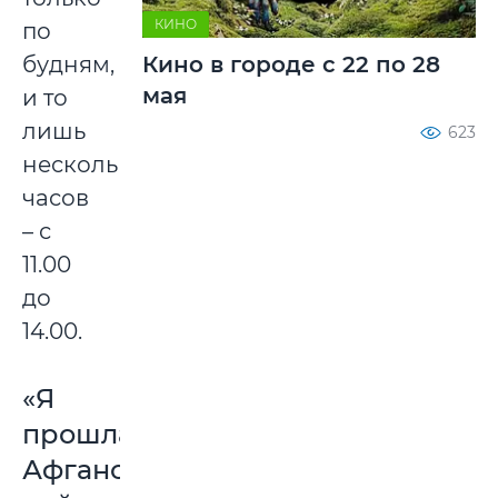
КИНО
по
будням,
Кино в городе с 22 по 28
мая
и то
лишь
623
несколько
часов
– с
11.00
до
14.00.
«Я
прошла
Афганскую