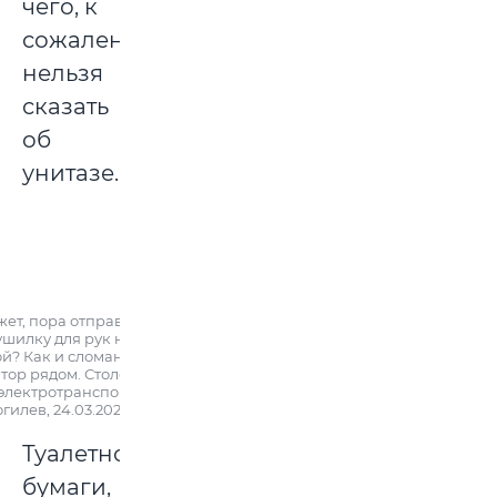
чего, к
сожалению,
нельзя
сказать
об
унитазе.
ет, пора отправить
ушилку для рук на
й? Как и сломанный
тор рядом. Столовая
электротранспорта»,
гилев, 24.03.2023 г.
Туалетной
бумаги,