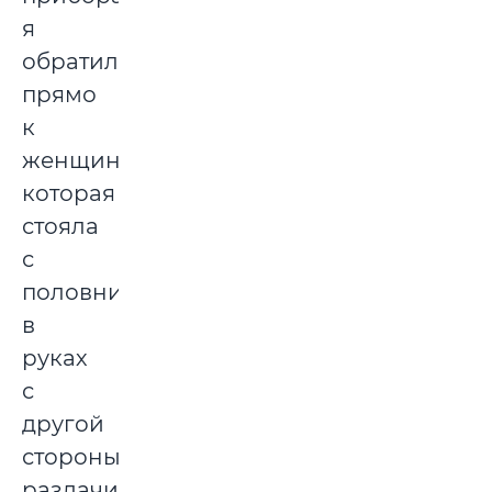
я
обратилась
прямо
к
женщине,
которая
стояла
с
половником
в
руках
с
другой
стороны
раздачи.