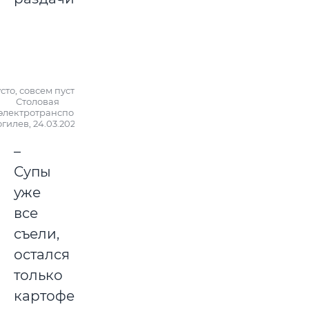
сто, совсем пусто...
Столовая
электротранспорта»,
гилев, 24.03.2023 г.
–
Супы
уже
все
съели,
остался
только
картофельный,