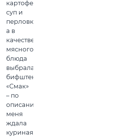
картофельный
суп и
перловку,
а в
качестве
мясного
блюда
выбрала
бифштекс
«Смак»
– по
описанию,
меня
ждала
куриная