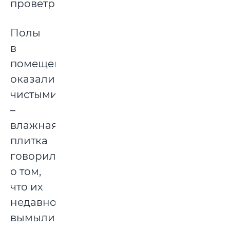
проветривания.
Полы
в
помещении
оказались
чистыми
–
влажная
плитка
говорила
о том,
что их
недавно
вымыли,