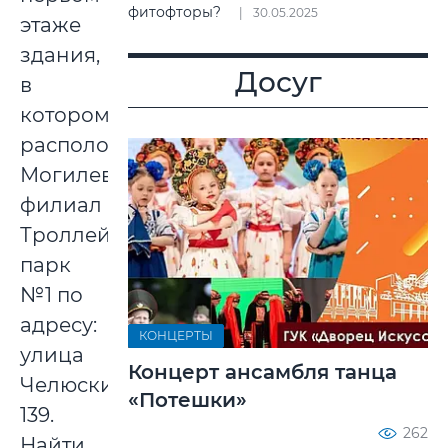
фитофторы?
30.05.2025
этаже
здания,
Досуг
в
котором
расположен
Могилевский
филиал
Троллейбусный
парк
№1 по
адресу:
КОНЦЕРТЫ
улица
Концерт ансамбля танца
Челюскинцев,
«Потешки»
139.
262
Найти