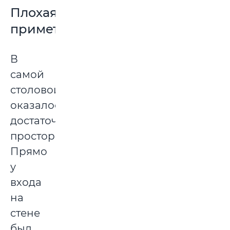
Плохая
примета
В
самой
столовой
оказалось
достаточно
просторно.
Прямо
у
входа
на
стене
был