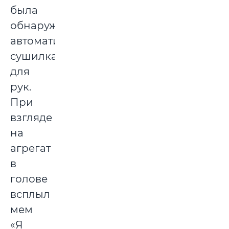
была
обнаружена
автоматическая
сушилка
для
рук.
При
взгляде
на
агрегат
в
голове
всплыл
мем
«Я