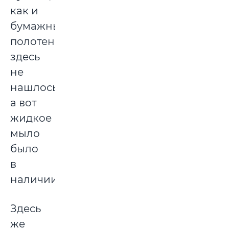
как и
бумажных
полотенец,
здесь
не
нашлось,
а вот
жидкое
мыло
было
в
наличии.
Здесь
же