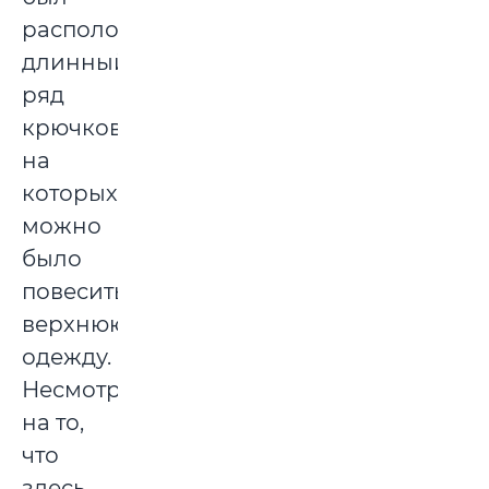
расположен
длинный
ряд
крючков,
на
которых
можно
было
повесить
верхнюю
одежду.
Несмотря
на то,
что
здесь