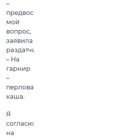
–
предвосхищая
мой
вопрос,
заявила
раздатчица.
– На
гарнир
–
перловая
каша.
Я
согласилась
на