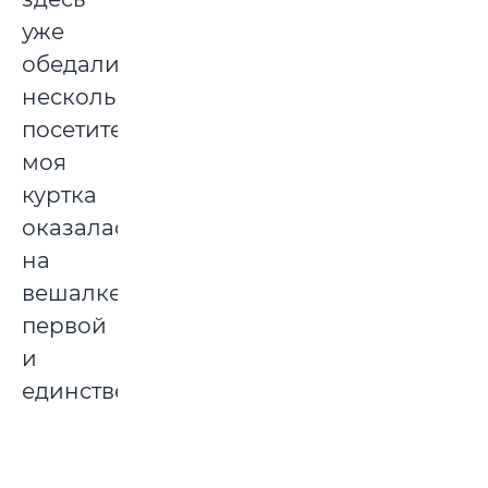
уже
обедали
несколько
посетителей,
моя
куртка
оказалась
на
вешалке
первой
и
единственной.