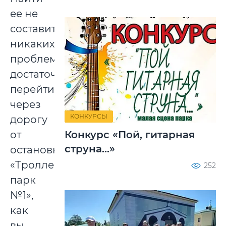
ее не
составит
никаких
проблем–
достаточно
перейти
через
КОНКУРСЫ
дорогу
от
Конкурс «Пой, гитарная
струна...»
остановки
«Троллейбусный
252
парк
№1»,
как
вы