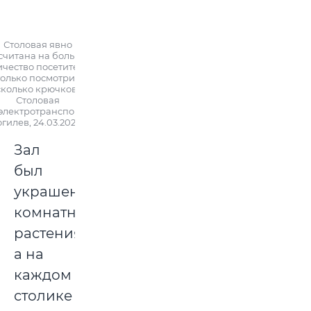
Столовая явно
считана на большое
ичество посетителей
только посмотрите,
сколько крючков.
Столовая
электротранспорта»,
гилев, 24.03.2023 г.
Зал
был
украшен
комнатными
растениями,
а на
каждом
столике