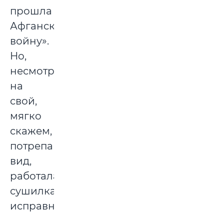
прошла
Афганскую
войну».
Но,
несмотря
на
свой,
мягко
скажем,
потрепанный
вид,
работала
сушилка
исправно.