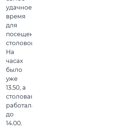
удачное
время
для
посещения
столовой.
На
часах
было
уже
13.50, а
столовая
работала
до
14.00.