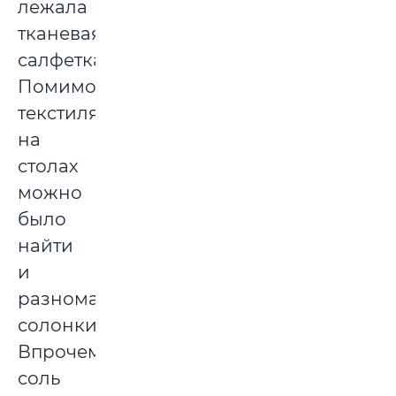
лежала
тканевая
салфетка.
Помимо
текстиля,
на
столах
можно
было
найти
и
разномастные
солонки.
Впрочем,
соль