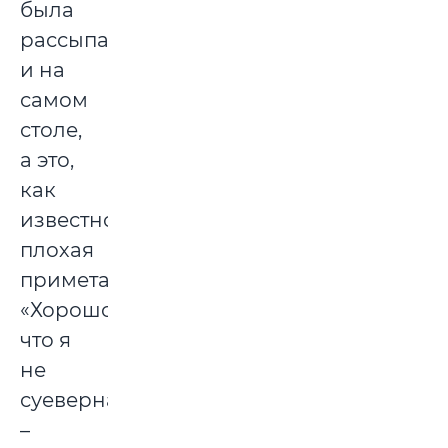
была
рассыпана
и на
самом
столе,
а это,
как
известно,
плохая
примета.
«Хорошо,
что я
не
суеверная»,
–