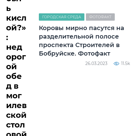
ь
кисл
ГОРОДСКАЯ СРЕДА
ФОТОФАКТ
ой?»
Коровы мирно пасутся на
:
разделительной полосе
проспекта Строителей в
нед
Бобруйске. Фотофакт
орог
26.03.2023
11.5k
ой
обе
д в
мог
илев
ской
стол
овой