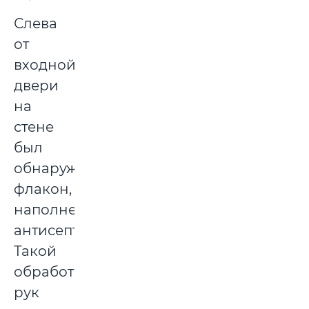
Слева
от
входной
двери
на
стене
был
обнаружен
флакон,
наполненный
антисептиком.
Такой
обработки
рук