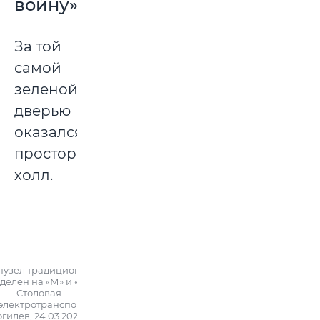
войну»
За той
самой
зеленой
дверью
оказался
просторный
холл.
нузел традиционно
делен на «М» и «Ж».
Столовая
электротранспорта»,
гилев, 24.03.2023 г.