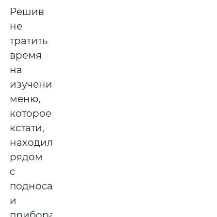
Решив
не
тратить
время
на
изучение
меню,
которое,
кстати,
находилось
рядом
с
подносами
и
приборами,