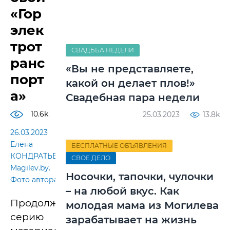
«Гор
элек
трот
СВАДЬБА НЕДЕЛИ
ранс
«Вы не представляете,
порт
какой он делает плов!»
а»
Свадебная пара недели
10.6k
25.03.2023
13.8k
26.03.2023
Елена
БЕСПЛАТНЫЕ ОБЪЯВЛЕНИЯ
КОНДРАТЬЕВА,
СВОЕ ДЕЛО
Magilev.by.
Носочки, тапочки, чулочки
Фото автора
– на любой вкус. Как
Продолжаем
молодая мама из Могилева
серию
зарабатывает на жизнь