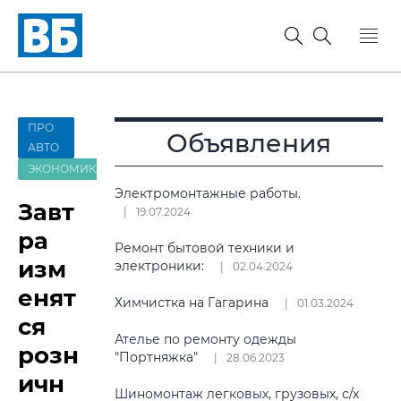
ПРО
Объявления
АВТО
ЭКОНОМИКА
Электромонтажные работы.
Завт
19.07.2024
ра
Ремонт бытовой техники и
изм
электроники:
02.04.2024
енят
Химчистка на Гагарина
01.03.2024
ся
Ателье по ремонту одежды
розн
"Портняжка"
28.06.2023
ичн
Шиномонтаж легковых, грузовых, с/х