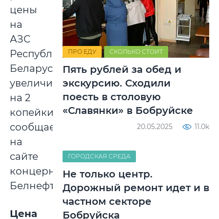
цены
на
АЗС
Республики
ПРО ЕДУ
СКОЛЬКО СТОИТ
Беларусь
Пять рублей за обед и
увеличиваются
экскурсию. Сходили
поесть в столовую
на 2
«Славянки» в Бобруйске
копейки,
сообщается
20.05.2025
11.0k
на
сайте
ГОРОДСКАЯ СРЕДА
концерна
Не только центр.
Белнефтехим.
Дорожный ремонт идет и в
частном секторе
Цена
Бобруйска