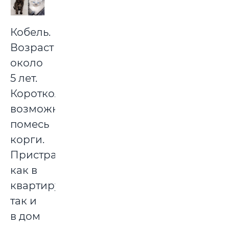
Кобель.
Возраст
около
5 лет.
Коротколапик,
возможно
помесь
корги.
Пристраивается
как в
квартиру,
так и
в дом