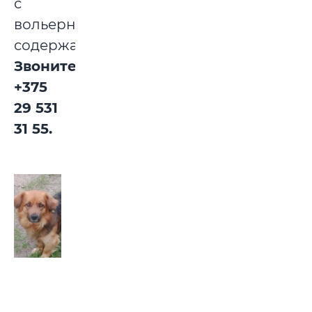
с
вольерным
содержанием.
Звоните:
+375
29 531
31 55.