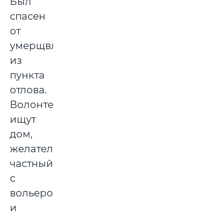
Был
спасен
от
умерщвления
из
пункта
отлова.
Волонтеры
ищут
дом,
желательно
частный
с
вольером
и