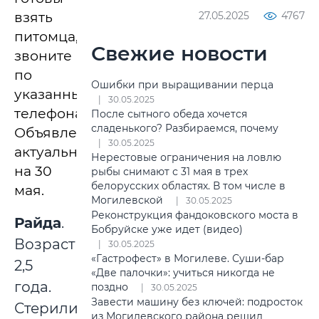
взять
27.05.2025
4767
питомца,
Свежие новости
звоните
по
Ошибки при выращивании перца
указанным
30.05.2025
телефонам.
После сытного обеда хочется
сладенького? Разбираемся, почему
Объявления
30.05.2025
актуальны
Нерестовые ограничения на ловлю
на 30
рыбы снимают с 31 мая в трех
белорусских областях. В том числе в
мая.
Могилевской
30.05.2025
Реконструкция фандоковского моста в
Райда
.
Бобруйске уже идет (видео)
Возраст
30.05.2025
«Гастрофест» в Могилеве. Суши-бар
2,5
«Две палочки»: учиться никогда не
года.
поздно
30.05.2025
Завести машину без ключей: подросток
Стерилизована,
из Могилевского района решил