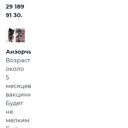
29 189
91 30.
Анзорчик
.
Возраст
около
5
месяцев,
вакцинирован.
Будет
не
мелким.