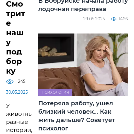
В Бобруйске начала работу
Смо
лодочная переправа
трит
29.05.2025
1466
е
наш
у
под
бор
ку
245
30.05.2025
ПСИХОЛОГИЯ
Потеряла работу, ушел
У
близкий человек… Как
животных
жить дальше? Советует
разные
психолог
истории,