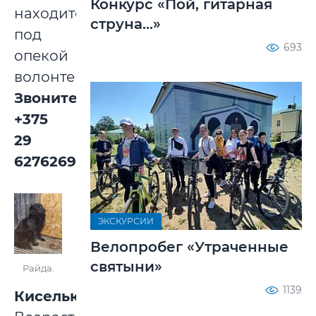
Конкурс «Пой, гитарная
находится
струна...»
под
693
опекой
волонтеров.
Звоните:
+375
29
6276269.
ЭКСКУРСИИ
Велопробег «Утраченные
святыни»
Райда.
1139
Киселька.