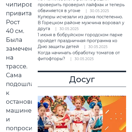
чипирована,
проверить проверил лайфхак и теперь
обвиняется в угоне
30.05.2025
привита.
Купюры исчезали из дома постепенно.
Рост
В Горецком районе мужчина воровал у
друга
30.05.2025
40 см.
1 июня в бобруйском городском парке
Была
пройдет праздничная программа ко
Дню защиты детей
30.05.2025
замечена
Когда начинать обработку томатов от
на
фитофторы?
30.05.2025
трассе.
Сама
Досуг
подошла
к
остановившейся
машине
и
попросила