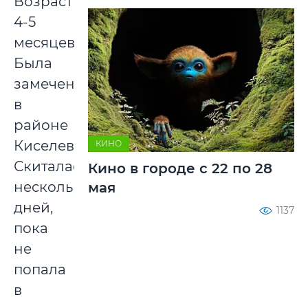
Возраст
4-5
месяцев.
Была
замечена
в
районе
Киселевич.
КИНО
Скиталась
Кино в городе с 22 по 28
несколько
мая
дней,
1137
пока
не
попала
в