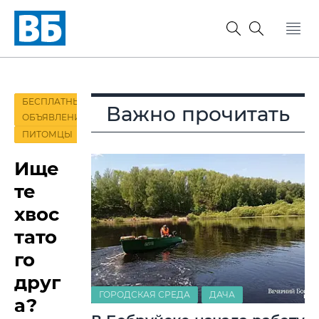
БЕСПЛАТНЫЕ
Важно прочитать
ОБЪЯВЛЕНИЯ
ПИТОМЦЫ
Ище
те
хвос
тато
го
друг
ГОРОДСКАЯ СРЕДА
ДАЧА
а?