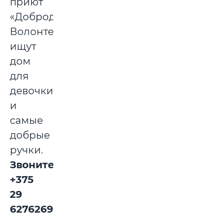
приют
«Добродетель».
Волонтеры
ищут
дом
для
девочки
и
самые
добрые
ручки.
Звоните:
+375
29
6276269.