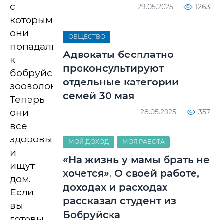
с
29.05.2025
1263
которыми
они
ОБЩЕСТВО
попадали
Адвокаты бесплатно
к
проконсультируют
бобруйским
отдельные категории
зооволонтерам.
семей 30 мая
Теперь
они
28.05.2025
357
все
здоровы
МОЙ ДОХОД
МОЯ РАБОТА
и
«На жизнь у мамы брать не
ищут
хочется». О своей работе,
дом.
доходах и расходах
Если
рассказал студент из
вы
Бобруйска
готовы