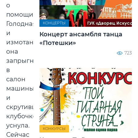
о
помощи.
Голодная
КОНЦЕРТЫ
и
Концерт ансамбля танца
измотанная
«Потешки»
она
723
запрыгнула
в
салон
машины
и
скрутившись
клубочком
уснула.
КОНКУРСЫ
Сейчас